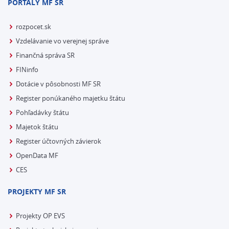
PORTÁLY MF SR
rozpocet.sk
Vzdelávanie vo verejnej správe
Finančná správa SR
FINinfo
Dotácie v pôsobnosti MF SR
Register ponúkaného majetku štátu
Pohľadávky štátu
Majetok štátu
Register účtovných závierok
OpenData MF
CES
PROJEKTY MF SR
Projekty OP EVS