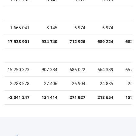
1 665 041
8 145
6 974
6 974
17 538 901
934 740
712 926
689 224
682 
15 250 323
907 334
686 022
664 339
657 
2 288 578
27 406
26 904
24 885
24 
-2 041 247
134 414
271 927
218 654
157 