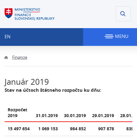
MENU
EN
Financie
Január 2019
Stav na účtoch štátneho rozpočtu ku dňu:
Rozpočet
2019
31.01.2019
30.01.2019
29.01.2019
28.01.2
15 497 654
1 069 153
984 852
907 878
839 