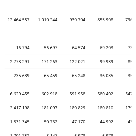
12 464 557
1 010 244
930 704
855 908
796 
-16 794
-56 697
-64 574
-69 203
-73 
2 773 291
171 263
122 021
99 939
85 
235 639
65 459
65 248
36 035
35 
6 629 455
602 918
591 958
580 402
547 
2 417 198
181 097
180 829
180 810
179 
1 331 345
50 762
47 170
44 992
43 
1 701 752
8 147
6 978
6 979