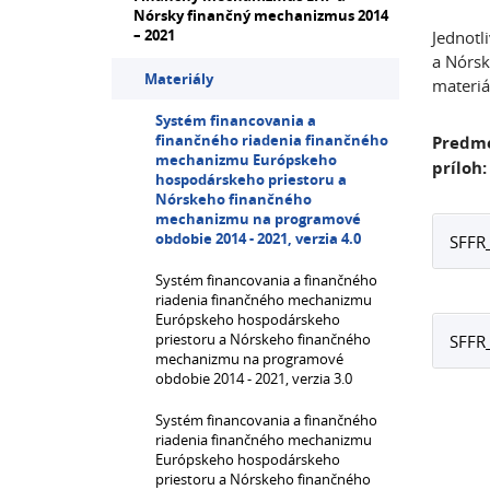
Nórsky finančný mechanizmus 2014
– 2021
Jednot
a Nórsk
Materiály
materiá
Systém financovania a
finančného riadenia finančného
Predme
mechanizmu Európskeho
príloh:
hospodárskeho priestoru a
Nórskeho finančného
mechanizmu na programové
obdobie 2014 - 2021, verzia 4.0
SFFR
Systém financovania a finančného
riadenia finančného mechanizmu
Európskeho hospodárskeho
priestoru a Nórskeho finančného
SFFR
mechanizmu na programové
obdobie 2014 - 2021, verzia 3.0
Systém financovania a finančného
riadenia finančného mechanizmu
Európskeho hospodárskeho
priestoru a Nórskeho finančného