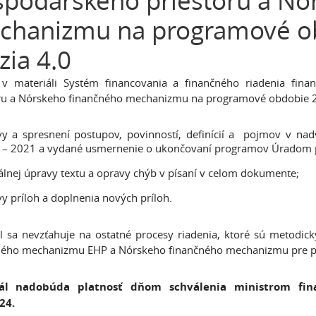
podárskeho priestoru a Nó
chanizmu na programové ob
zia 4.0
v materiáli Systém financovania a finančného riadenia fi
ru a Nórskeho finančného mechanizmu na programové obdobie 201
vy a spresnení postupov, povinností, definícií a pojmov v n
 – 2021 a vydané usmernenie o ukončovaní programov Úradom p
lnej úpravy textu a opravy chýb v písaní v celom dokumente;
y príloh a doplnenia nových príloh.
l sa nevzťahuje na ostatné procesy riadenia, ktoré sú metodi
ného mechanizmu EHP a Nórskeho finančného mechanizmu pre p
ál nadobúda platnosť dňom schválenia ministrom fina
024.