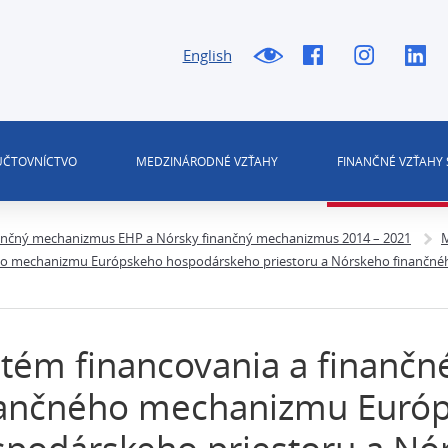
English
 ÚČTOVNÍCTVO
MEDZINÁRODNÉ VZŤAHY
FINANČNÉ VZŤAHY 
ančný mechanizmus EHP a Nórsky finančný mechanizmus 2014 – 2021
M
ného mechanizmu Európskeho hospodárskeho priestoru a Nórskeho finančn
tém financovania a finančn
nančného mechanizmu Euró