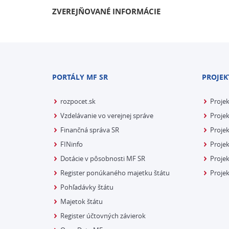
ZVEREJŇOVANÉ INFORMÁCIE
PORTÁLY MF SR
PROJEK
rozpocet.sk
Proje
Vzdelávanie vo verejnej správe
Projek
Finančná správa SR
Projek
FINinfo
Projek
Dotácie v pôsobnosti MF SR
Proje
Register ponúkaného majetku štátu
Projek
Pohľadávky štátu
Majetok štátu
Register účtovných závierok