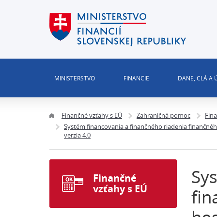
MINISTERSTVO
FINANCIE
DANE, CLÁ A
Finančné vzťahy s EÚ
Zahraničná pomoc
Fin
Systém financovania a finančného riadenia finanč
verzia 4.0
Sys
Finančné
vzťahy s EÚ
fi