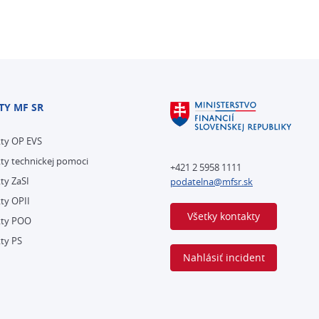
TY MF SR
kty OP EVS
ty technickej pomoci
+421 2 5958 1111
ty ZaSI
podatelna@mfsr.sk
ty OPII
Všetky kontakty
kty POO
ty PS
Nahlásiť incident