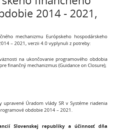
rskeho finančného
dobie 2014 - 2021,
nančného mechanizmu Európskeho hospodárskeho
4 – 2021, verzii 4.0 vyplynuli z potreby:
adväznosti na ukončovanie programového obdobia
re finančný mechanizmus (Guidance on Closure);
cky upravené Úradom vlády SR v Systéme riadenia
rogramové obdobie 2014 – 2021.
ncií Slovenskej republiky a účinnosť dňa