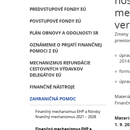
hos
me
PREDVSTUPOVÉ FONDY EÚ
ver
POVSTUPOVÉ FONDY EÚ
PLÁN OBNOVY A ODOLNOSTI SR
Zmeny 
priesto
OZNÁMENIE O PRIJATÍ FINANČNEJ
POMOCI Z EÚ
úpra
2014
MECHANIZMUS REFUNDÁCIE
CESTOVNÝCH VÝDAVKOV
formá
DELEGÁTOV EÚ
úprav
FINANČNÉ NÁSTROJE
Materiá
ZAHRANIČNÁ POMOC
Finanč
Finančný mechanizmus EHP a Nórsky
finančný mechanizmus 2021 – 2028
Materi
1. 9. 2
Finančný mechanizmus EHP a