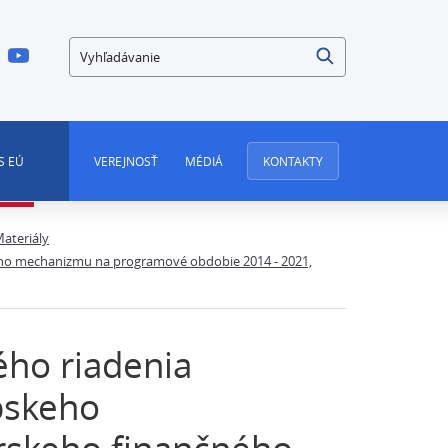
Vyhľadávanie
S EÚ
VEREJNOSŤ
MÉDIÁ
KONTAKTY
ateriály
ého mechanizmu na programové obdobie 2014 - 2021,
ého riadenia
pskeho