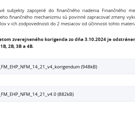
livé subjekty zapojené do finančného riadenia Finančného 
eho finančného mechanizmu sú povinné zapracovať zmeny vykon
lov v ich zodpovednosti do 2 mesiacov od účinnosti tohto materi
tom zverejneného korigenda zo dňa 3.10.2024 je odstráne
 1B, 2B, 3B a 4B.
_FM_EHP_NFM_14_21_v4_korigendum (948kB)
_FM_EHP_NFM_14_21_v4.0 (882kB)