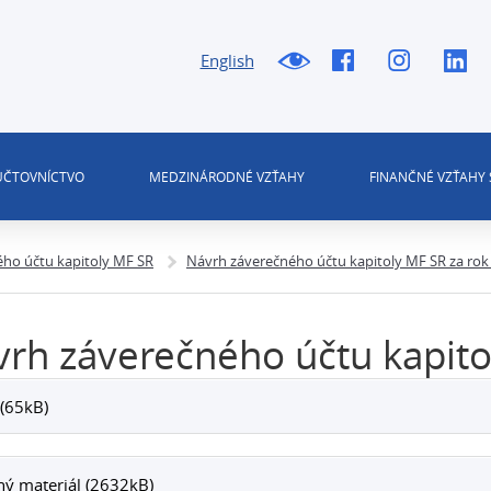
English
 ÚČTOVNÍCTVO
MEDZINÁRODNÉ VZŤAHY
FINANČNÉ VZŤAHY 
ho účtu kapitoly MF SR
Návrh záverečného účtu kapitoly MF SR za rok
rh záverečného účtu kapito
(65kB)
ný materiál (2632kB)