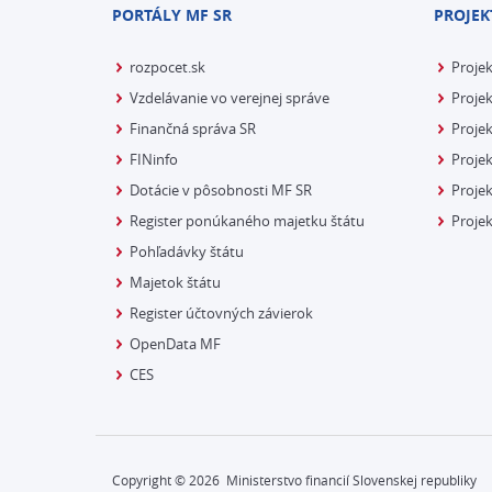
PORTÁLY MF SR
PROJEK
rozpocet.sk
Proje
Vzdelávanie vo verejnej správe
Projek
Finančná správa SR
Projek
FINinfo
Projek
Dotácie v pôsobnosti MF SR
Proje
Register ponúkaného majetku štátu
Projek
Pohľadávky štátu
Majetok štátu
Register účtovných závierok
OpenData MF
CES
Copyright ©
2026
Ministerstvo financií Slovenskej republiky