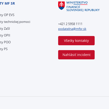
TY MF SR
kty OP EVS
ty technickej pomoci
+421 2 5958 1111
ty ZaSI
podatelna@mfsr.sk
ty OPII
Všetky kontakty
kty POO
ty PS
Nahlásiť incident