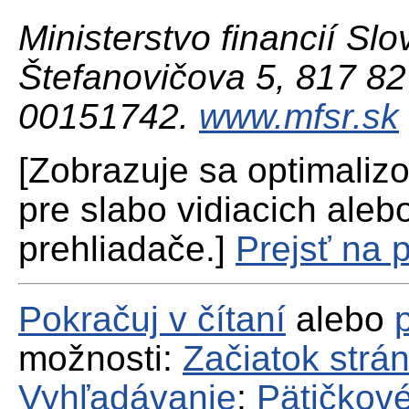
Ministerstvo financií Slo
Štefanovičova 5, 817 82 
00151742.
www.mfsr.sk
[Zobrazuje sa optimaliz
pre slabo vidiacich aleb
prehliadače.]
Prejsť na 
Pokračuj v čítaní
alebo
možnosti:
Začiatok strá
Vyhľadávanie
;
Pätičkové