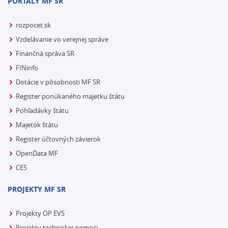
PORTÁLY MF SR
rozpocet.sk
Vzdelávanie vo verejnej správe
Finančná správa SR
FINinfo
Dotácie v pôsobnosti MF SR
Register ponúkaného majetku štátu
Pohľadávky štátu
Majetok štátu
Register účtovných závierok
OpenData MF
CES
PROJEKTY MF SR
Projekty OP EVS
Projekty technickej pomoci