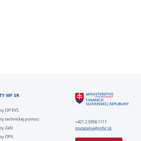
TY MF SR
kty OP EVS
ty technickej pomoci
+421 2 5958 1111
ty ZaSI
podatelna@mfsr.sk
ty OPII