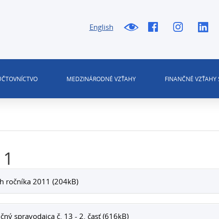
English
 ÚČTOVNÍCTVO
MEDZINÁRODNÉ VZŤAHY
FINANČNÉ VZŤAHY 
11
h ročníka 2011 (204kB)
čný spravodajca č. 13 - 2. časť (616kB)