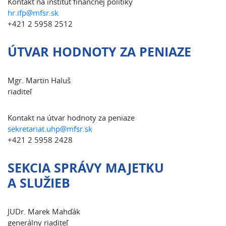
Kontakt na inštitút finančnej politiky
hr.ifp@mfsr.sk
+421 2 5958 2512
ÚTVAR HODNOTY ZA PENIAZE
Mgr. Martin Haluš
riaditeľ
Kontakt na útvar hodnoty za peniaze
sekretariat.uhp@mfsr.sk
+421 2 5958 2428
SEKCIA SPRÁVY MAJETKU
A SLUŽIEB
JUDr. Marek Mahďák
generálny riaditeľ