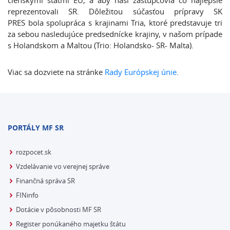
členskými štátmi EÚ, a aby naši zástupcovia čo najlepšie
reprezentovali SR. Dôležitou súčasťou prípravy SK
PRES bola spolupráca s krajinami Tria, ktoré predstavuje tri
za sebou nasledujúce predsednícke krajiny, v našom prípade
s Holandskom a Maltou (Trio: Holandsko- SR- Malta).
Viac sa dozviete na stránke
Rady Európskej únie
.
PORTÁLY MF SR
rozpocet.sk
Vzdelávanie vo verejnej správe
Finančná správa SR
FINinfo
Dotácie v pôsobnosti MF SR
Register ponúkaného majetku štátu