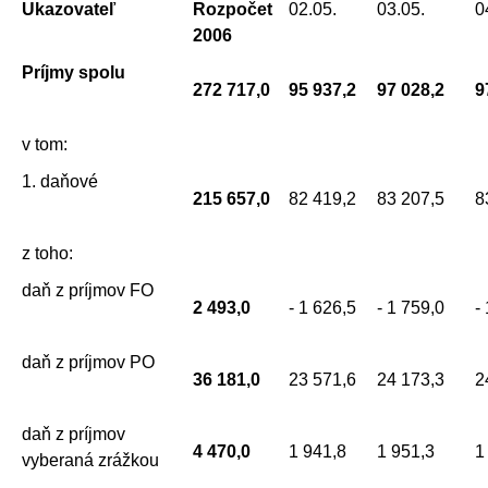
Ukazovateľ
Rozpočet
02.05.
03.05.
0
2006
Príjmy spolu
272 717,0
95 937,2
97 028,2
9
v tom:
1. daňové
215 657,0
82 419,2
83 207,5
8
z toho:
daň z príjmov FO
2 493,0
- 1 626,5
- 1 759,0
-
daň z príjmov PO
36 181,0
23 571,6
24 173,3
2
daň z príjmov
4 470,0
1 941,8
1 951,3
1
vyberaná zrážkou