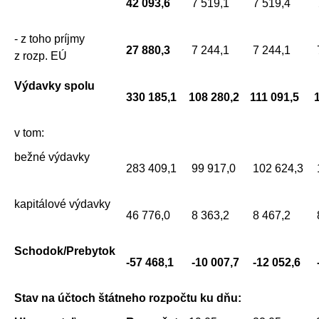
42 093,6
7 519,1
7 519,4
- z toho príjmy
27 880,3
7 244,1
7 244,1
z rozp. EÚ
Výdavky spolu
330 185,1
108 280,2
111 091,5
v tom:
bežné výdavky
283 409,1
99 917,0
102 624,3
kapitálové výdavky
46 776,0
8 363,2
8 467,2
Schodok/Prebytok
-57 468,1
-10 007,7
-12 052,6
Stav na účtoch štátneho rozpočtu ku dňu: