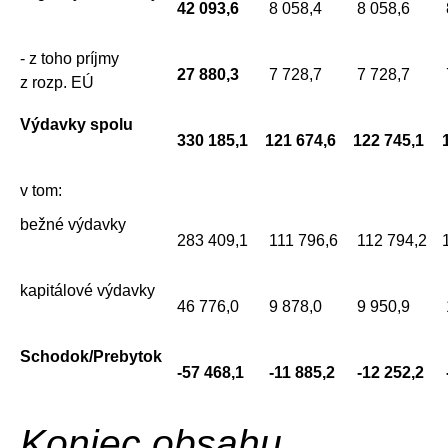
42 093,6
8 058,4
8 058,6
- z toho príjmy
27 880,3
7 728,7
7 728,7
z rozp. EÚ
Výdavky spolu
330 185,1
121 674,6
122 745,1
v tom:
bežné výdavky
283 409,1
111 796,6
112 794,2
kapitálové výdavky
46 776,0
9 878,0
9 950,9
Schodok/Prebytok
-57 468,1
-11 885,2
-12 252,2
Koniec obsahu.