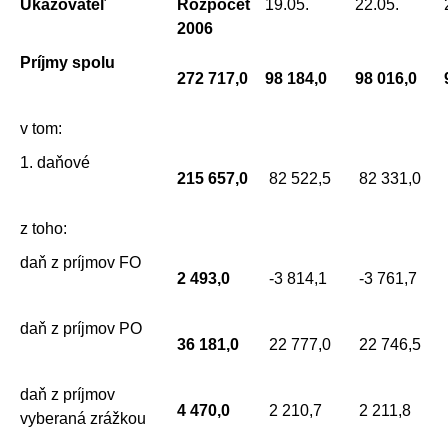
Ukazovateľ
Rozpočet
19.05.
22.05.
2006
Príjmy spolu
272 717,0
98 184,0
98 016,0
v tom:
1. daňové
215 657,0
82 522,5
82 331,0
z toho:
daň z príjmov FO
2 493,0
-3 814,1
-3 761,7
daň z príjmov PO
36 181,0
22 777,0
22 746,5
daň z príjmov
4 470,0
2 210,7
2 211,8
vyberaná zrážkou