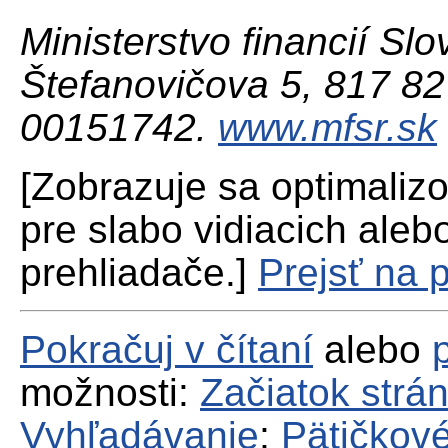
Ministerstvo financií Slo
Štefanovičova 5, 817 82 
00151742.
www.mfsr.sk
[Zobrazuje sa optimaliz
pre slabo vidiacich aleb
prehliadače.]
Prejsť na 
Pokračuj v čítaní
alebo
možnosti:
Začiatok strá
Vyhľadávanie
;
Pätičkové