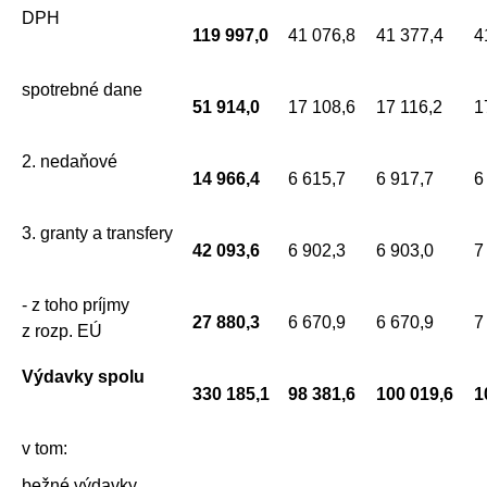
DPH
119 997,0
41 076,8
41 377,4
4
spotrebné dane
51 914,0
17 108,6
17 116,2
1
2. nedaňové
14 966,4
6 615,7
6 917,7
6
3. granty a transfery
42 093,6
6 902,3
6 903,0
7
- z toho príjmy
27 880,3
6 670,9
6 670,9
7
z rozp. EÚ
Výdavky spolu
330 185,1
98 381,6
100 019,6
1
v tom:
bežné výdavky