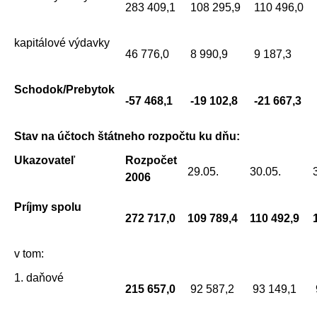
283 409,1
108 295,9
110 496,0
kapitálové výdavky
46 776,0
8 990,9
9 187,3
Schodok/Prebytok
-57 468,1
-19 102,8
-21 667,3
Stav na účtoch štátneho rozpočtu ku dňu:
Ukazovateľ
Rozpočet
29.05.
30.05.
2006
Príjmy spolu
272 717,0
109 789,4
110 492,9
v tom:
1. daňové
215 657,0
92 587,2
93 149,1