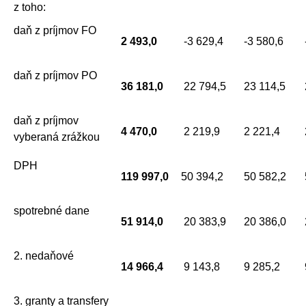
z toho:
daň z príjmov FO
2 493,0
-3 629,4
-3 580,6
daň z príjmov PO
36 181,0
22 794,5
23 114,5
daň z príjmov
4 470,0
2 219,9
2 221,4
vyberaná zrážkou
DPH
119 997,0
50 394,2
50 582,2
spotrebné dane
51 914,0
20 383,9
20 386,0
2. nedaňové
14 966,4
9 143,8
9 285,2
3. granty a transfery