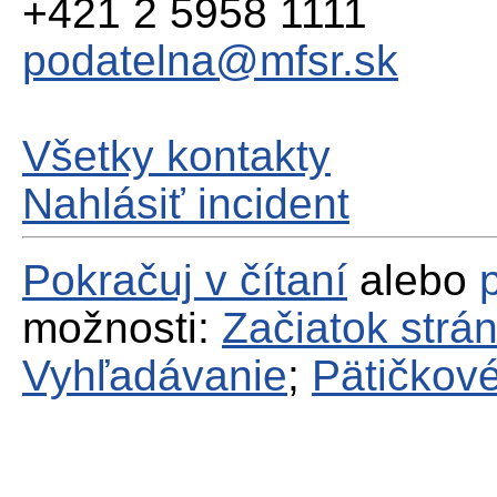
+421 2 5958 1111
podatelna@mfsr.sk
Všetky kontakty
Nahlásiť incident
Pokračuj v čítaní
alebo
možnosti:
Začiatok strá
Vyhľadávanie
;
Pätičkové