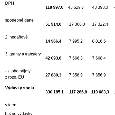
DPH
119 997,0
43 629,7
43 398,0
spotrebné dane
51 914,0
17 306,0
17 322,4
2. nedaňové
14 966,4
7 995,2
8 016,6
3. granty a transfery
42 093,6
7 666,3
7 668,4
- z toho príjmy
27 880,3
7 356,9
7 356,9
z rozp. EÚ
Výdavky spolu
330 185,1
117 286,8
119 683,3
v tom:
bežné výdavky