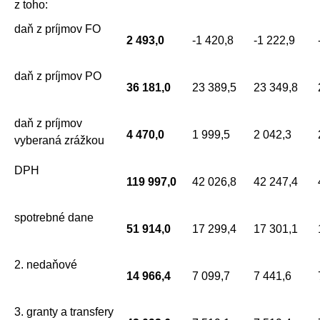
z toho:
daň z príjmov FO
2 493,0
-1 420,8
-1 222,9
daň z príjmov PO
36 181,0
23 389,5
23 349,8
daň z príjmov
4 470,0
1 999,5
2 042,3
vyberaná zrážkou
DPH
119 997,0
42 026,8
42 247,4
spotrebné dane
51 914,0
17 299,4
17 301,1
2. nedaňové
14 966,4
7 099,7
7 441,6
3. granty a transfery