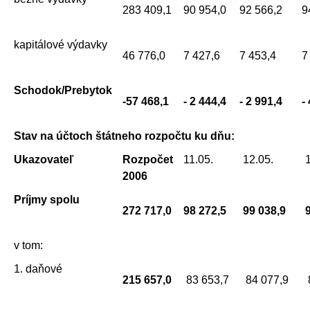
283 409,1
90 954,0
92 566,2
9
kapitálové výdavky
46 776,0
7 427,6
7 453,4
7
Schodok/Prebytok
-57 468,1
- 2 444,4
- 2 991,4
-
Stav na účtoch štátneho rozpočtu ku dňu:
Ukazovateľ
Rozpočet
11.05.
12.05.
2006
Príjmy spolu
272 717,0
98 272,5
99 038,9
v tom:
1. daňové
215 657,0
83 653,7
84 077,9