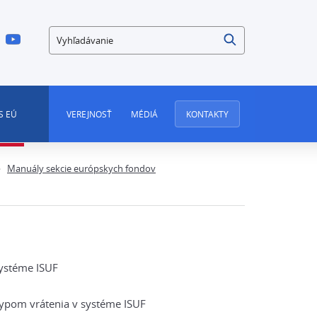
Vyhľadávanie
S EÚ
VEREJNOSŤ
MÉDIÁ
KONTAKTY
Manuály sekcie európskych fondov
ystéme ISUF
ypom vrátenia v systéme ISUF