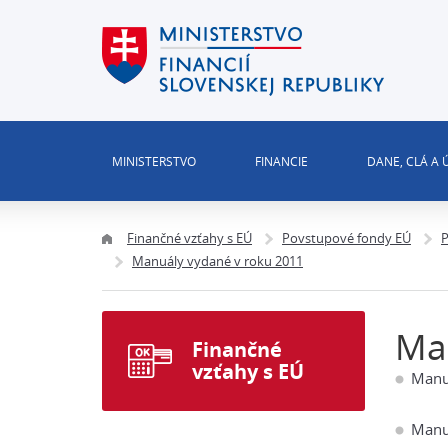
MINISTERSTVO
FINANCIE
DANE, CLÁ A
Finančné vzťahy s EÚ
Povstupové fondy EÚ
P
Manuály vydané v roku 2011
Man
Finančné
vzťahy s EÚ
Manuá
Manuá