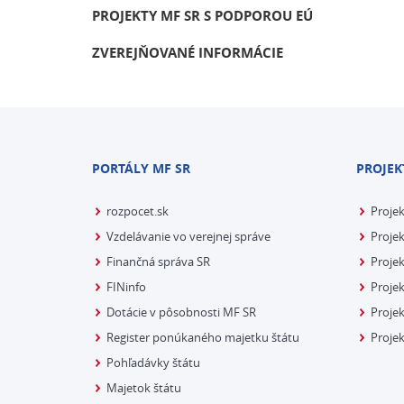
PROJEKTY MF SR S PODPOROU EÚ
ZVEREJŇOVANÉ INFORMÁCIE
PORTÁLY MF SR
PROJEK
rozpocet.sk
Proje
Vzdelávanie vo verejnej správe
Projek
Finančná správa SR
Projek
FINinfo
Projek
Dotácie v pôsobnosti MF SR
Proje
Register ponúkaného majetku štátu
Projek
Pohľadávky štátu
Majetok štátu