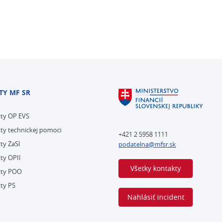
TY MF SR
kty OP EVS
ty technickej pomoci
+421 2 5958 1111
ty ZaSI
podatelna@mfsr.sk
ty OPII
Všetky kontakty
kty POO
ty PS
Nahlásiť incident