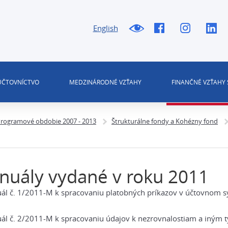
English
 ÚČTOVNÍCTVO
MEDZINÁRODNÉ VZŤAHY
FINANČNÉ VZŤAHY 
rogramové obdobie 2007 - 2013
Štrukturálne fondy a Kohézny fond
uály vydané v roku 2011
l č. 1/2011-M k spracovaniu platobných príkazov v účtovnom s
l č. 2/2011-M k spracovaniu údajov k nezrovnalostiam a iným t