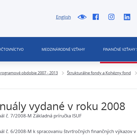
English
 ÚČTOVNÍCTVO
MEDZINÁRODNÉ VZŤAHY
FINANČNÉ VZŤAHY 
rogramové obdobie 2007 - 2013
Štrukturálne fondy a Kohézny fond
uály vydané v roku 2008
l č. 7/2008-M Základná príručka ISUF
l č. 6/2008-M k spracovaniu štvrťročných finančných výkazov v I