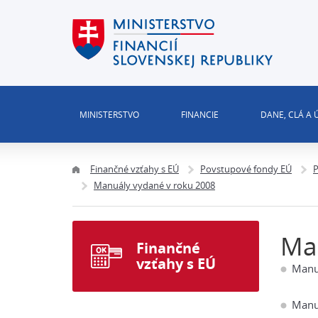
MINISTERSTVO
FINANCIE
DANE, CLÁ A
Finančné vzťahy s EÚ
Povstupové fondy EÚ
P
Manuály vydané v roku 2008
Man
Finančné
vzťahy s EÚ
Manuá
Manuá