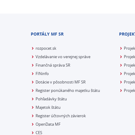
PORTÁLY MF SR
PROJEK
rozpocet.sk
Proje
Vzdelávanie vo verejnej správe
Projek
Finančná správa SR
Projek
FINinfo
Projek
Dotácie v pôsobnosti MF SR
Proje
Register ponúkaného majetku štátu
Projek
Pohľadávky štátu
Majetok štátu
Register účtovných závierok
OpenData MF
CES