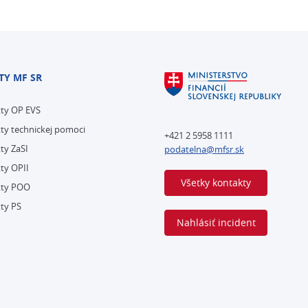
TY MF SR
kty OP EVS
ty technickej pomoci
+421 2 5958 1111
ty ZaSI
podatelna@mfsr.sk
ty OPII
Všetky kontakty
kty POO
ty PS
Nahlásiť incident