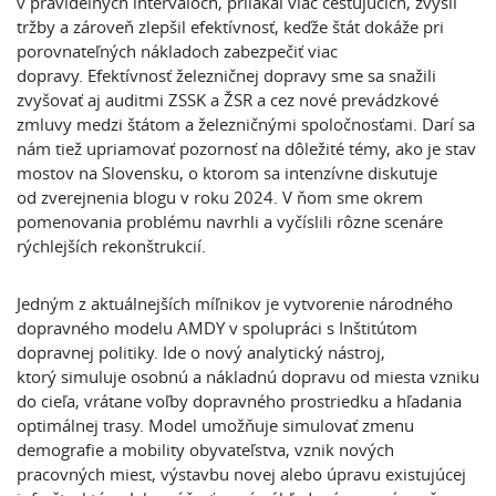
v pravidelných intervaloch, prilákal viac cestujúcich, zvýšil
tržby a zároveň zlepšil efektívnosť, keďže štát dokáže pri
porovnateľných nákladoch zabezpečiť viac
dopravy. Efektívnosť železničnej dopravy sme sa snažili
zvyšovať aj auditmi ZSSK a ŽSR a cez nové prevádzkové
zmluvy medzi štátom a železničnými spoločnosťami. Darí sa
nám tiež upriamovať pozornosť na dôležité témy, ako je stav
mostov na Slovensku, o ktorom sa intenzívne diskutuje
od zverejnenia blogu v roku 2024. V ňom sme okrem
pomenovania problému navrhli a vyčíslili rôzne scenáre
rýchlejších rekonštrukcií.
Jedným z aktuálnejších míľnikov je vytvorenie národného
dopravného modelu AMDY v spolupráci s Inštitútom
dopravnej politiky. Ide o nový analytický nástroj,
ktorý simuluje osobnú a nákladnú dopravu od miesta vzniku
do cieľa, vrátane voľby dopravného prostriedku a hľadania
optimálnej trasy. Model umožňuje simulovať zmenu
demografie a mobility obyvateľstva, vznik nových
pracovných miest, výstavbu novej alebo úpravu existujúcej