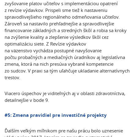
zvyšovanie platov učiteľov s implementáciou opatrení
z revízie výdavkov. Prispeli sme tiež k nastaveniu
spravodlivejšieho regionálneho odmeňovania učiteľov.
Zároveň sa nastavilo prehľadnejšie a spravodlivejšie
financovanie základných a stredných škôl a robia sa kroky
na zvýšenie kvality a zlepšenie výsledkov škôl cez
optimalizáciu siete. Z Revízie výdavkov
na väzenstvo vychádza postupné navyšovanie
počtu probačných a mediačných úradníkov aj legislatívna
zmena, ktorá na nich presúva vybrané kompetencie
zo sudcov. V praxi sa tým uľahčuje ukladanie alternatívnych
trestov.
Viacero úspechov je viditeľných aj v oblasti zdravotníctva,
detailnejšie v bode 9.
#5: Zmena pravidiel pre investičné projekty
Ďalším veľkým míľnikom pre našu prácu bolo uznesenie