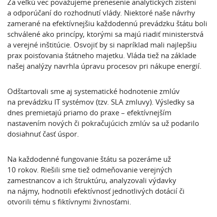
Za veľkú vec považujeme prenesenie analytických zistení
a odporúčaní do rozhodnutí vlády. Niektoré naše návrhy
zamerané na efektívnejšiu každodennú prevádzku štátu boli
schválené ako princípy, ktorými sa majú riadiť ministerstvá
a verejné inštitúcie. Osvojiť by si napríklad mali najlepšiu
prax poisťovania štátneho majetku. Vláda tiež na základe
našej analýzy navrhla úpravu procesov pri nákupe energií.
Odštartovali sme aj systematické hodnotenie zmlúv
na prevádzku IT systémov (tzv. SLA zmluvy). Výsledky sa
dnes premietajú priamo do praxe – efektívnejším
nastavením nových či pokračujúcich zmlúv sa už podarilo
dosiahnuť časť úspor.
Na každodenné fungovanie štátu sa pozeráme už
10 rokov. Riešili sme tiež odmeňovanie verejných
zamestnancov a ich štruktúru, analyzovali výdavky
na nájmy, hodnotili efektívnosť jednotlivých dotácií či
otvorili tému s fiktívnymi živnosťami.