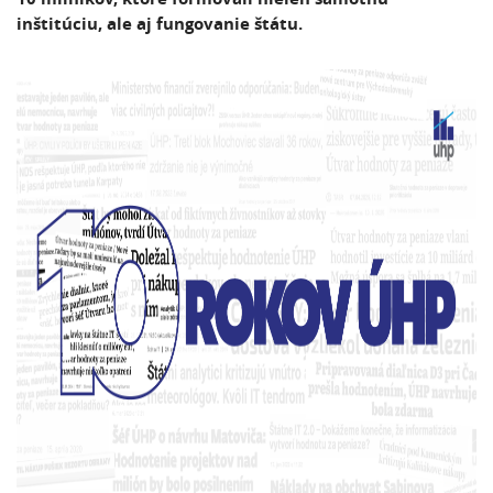
inštitúciu, ale aj fungovanie štátu.