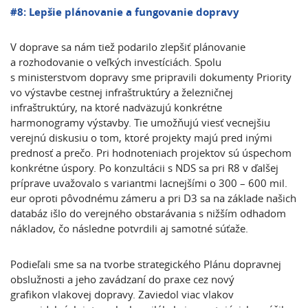
#8: Lepšie plánovanie a fungovanie dopravy
V doprave sa nám tiež podarilo zlepšiť plánovanie
a rozhodovanie o veľkých investíciách. Spolu
s ministerstvom dopravy sme pripravili dokumenty Priority
vo výstavbe cestnej infraštruktúry a železničnej
infraštruktúry, na ktoré nadväzujú konkrétne
harmonogramy výstavby. Tie umožňujú viesť vecnejšiu
verejnú diskusiu o tom, ktoré projekty majú pred inými
prednosť a prečo. Pri hodnoteniach projektov sú úspechom
konkrétne úspory. Po konzultácii s NDS sa pri R8 v ďalšej
príprave uvažovalo s variantmi lacnejšími o 300 – 600 mil.
eur oproti pôvodnému zámeru a pri D3 sa na základe našich
databáz išlo do verejného obstarávania s nižším odhadom
nákladov, čo následne potvrdili aj samotné súťaže.
Podieľali sme sa na tvorbe strategického Plánu dopravnej
obslužnosti a jeho zavádzaní do praxe cez nový
grafikon vlakovej dopravy. Zaviedol viac vlakov