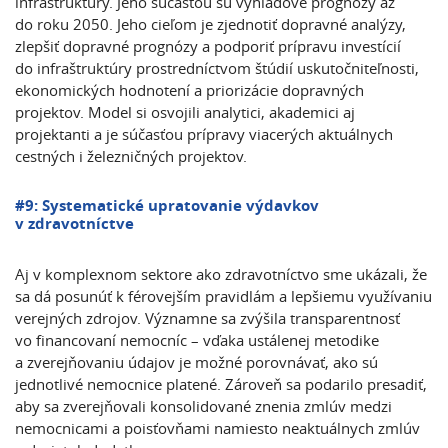
infraštruktúry. Jeho súčasťou sú výhľadové prognózy až
do roku 2050. Jeho cieľom je zjednotiť dopravné analýzy,
zlepšiť dopravné prognózy a podporiť prípravu investícií
do infraštruktúry prostredníctvom štúdií uskutočniteľnosti,
ekonomických hodnotení a priorizácie dopravných
projektov. Model si osvojili analytici, akademici aj
projektanti a je súčasťou prípravy viacerých aktuálnych
cestných i železničných projektov.
#9: Systematické upratovanie výdavkov
v zdravotníctve
Aj v komplexnom sektore ako zdravotníctvo sme ukázali, že
sa dá posunúť k férovejším pravidlám a lepšiemu využívaniu
verejných zdrojov. Významne sa zvýšila transparentnosť
vo financovaní nemocníc – vďaka ustálenej metodike
a zverejňovaniu údajov je možné porovnávať, ako sú
jednotlivé nemocnice platené. Zároveň sa podarilo presadiť,
aby sa zverejňovali konsolidované znenia zmlúv medzi
nemocnicami a poisťovňami namiesto neaktuálnych zmlúv