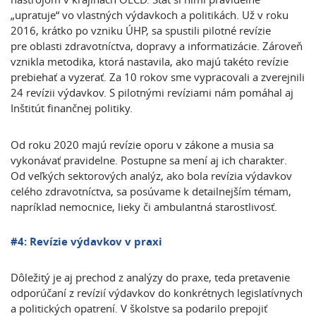
„upratuje“ vo vlastných výdavkoch a politikách. Už v roku
2016, krátko po vzniku ÚHP, sa spustili pilotné revízie
pre oblasti zdravotníctva, dopravy a informatizácie. Zároveň
vznikla metodika, ktorá nastavila, ako majú takéto revízie
prebiehať a vyzerať. Za 10 rokov sme vypracovali a zverejnili
24 revízii výdavkov. S pilotnými revíziami nám pomáhal aj
Inštitút finančnej politiky.
Od roku 2020 majú revízie oporu v zákone a musia sa
vykonávať pravidelne. Postupne sa mení aj ich charakter.
Od veľkých sektorových analýz, ako bola revízia výdavkov
celého zdravotníctva, sa posúvame k detailnejším témam,
napríklad nemocnice, lieky či ambulantná starostlivosť.
#4: Revízie výdavkov v praxi
Dôležitý je aj prechod z analýzy do praxe, teda pretavenie
odporúčaní z revízií výdavkov do konkrétnych legislatívnych
a politických opatrení. V školstve sa podarilo prepojiť