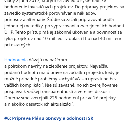
vlády z júna 2017, ktorým sa zaviedlo systematické
hodnotenie investičných projektov. Do prípravy projektov sa
zaviedlo systematické porovnávanie nákladov,
prínosov a alternatív. Štúdie sa začali pripravovať podľa
jednotnej metodiky, po vypracovaní a zverejnení ich hodnotí
ÚHP. Tento prístup má aj zákonné ukotvenie a povinnosť sa
týka projektov nad 10 mil. eur v oblasti IT a nad 40 mil. eur
pri ostatných.
Hodnotenia
dávajú manažérom
a politikom návrhy na zlepšenie projektov. Najväčšiu
pridanú hodnotu majú práve na začiatku projektu, kedy je
možné prípadné problémy zachytiť včas a upraviť ho bez
väčších komplikácií. Nie sú záväzné, no ich zverejňovanie
prispieva k väčšej transparentnosti a verejnej diskusii.
Doteraz sme zverejnili 225 hodnotení pre veľké projekty
a niekoľko desiatok ich aktualizácií.
#6: Príprava Plánu obnovy a odolnosti SR