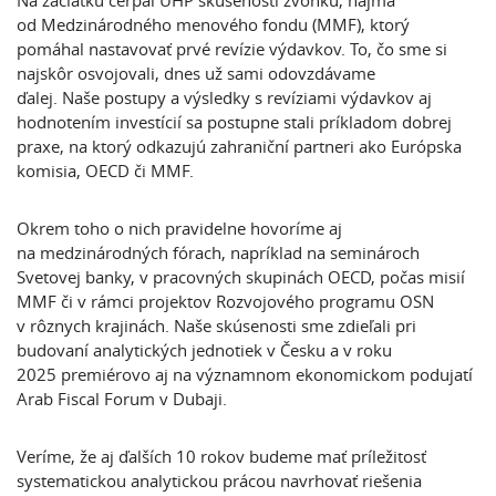
Na začiatku čerpal ÚHP skúsenosti zvonku, najmä
od Medzinárodného menového fondu (MMF), ktorý
pomáhal nastavovať prvé revízie výdavkov. To, čo sme si
najskôr osvojovali, dnes už sami odovzdávame
ďalej. Naše postupy a výsledky s revíziami výdavkov aj
hodnotením investícií sa postupne stali príkladom dobrej
praxe, na ktorý odkazujú zahraniční partneri ako Európska
komisia, OECD či MMF.
Okrem toho o nich pravidelne hovoríme aj
na medzinárodných fórach, napríklad na seminároch
Svetovej banky, v pracovných skupinách OECD, počas misií
MMF či v rámci projektov Rozvojového programu OSN
v rôznych krajinách. Naše skúsenosti sme zdieľali pri
budovaní analytických jednotiek v Česku a v roku
2025 premiérovo aj na významnom ekonomickom podujatí
Arab Fiscal Forum v Dubaji.
Veríme, že aj ďalších 10 rokov budeme mať príležitosť
systematickou analytickou prácou navrhovať riešenia