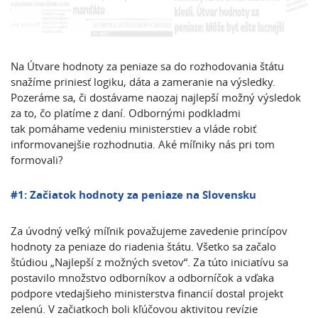
Na Útvare hodnoty za peniaze sa do rozhodovania štátu
snažíme priniesť logiku, dáta a zameranie na výsledky.
Pozeráme sa, či dostávame naozaj najlepší možný výsledok
za to, čo platíme z daní. Odbornými podkladmi
tak pomáhame vedeniu ministerstiev a vláde robiť
informovanejšie rozhodnutia. Aké míľniky nás pri tom
formovali?
#1: Začiatok hodnoty za peniaze na Slovensku
Za úvodný veľký míľnik považujeme zavedenie princípov
hodnoty za peniaze do riadenia štátu. Všetko sa začalo
štúdiou „Najlepší z možných svetov“. Za túto iniciatívu sa
postavilo množstvo odborníkov a odborníčok a vďaka
podpore vtedajšieho ministerstva financií dostal projekt
zelenú. V začiatkoch boli kľúčovou aktivitou revízie