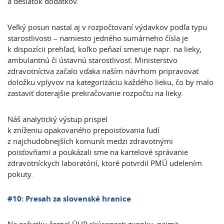
a desiatok dodatkov.
Veľký posun nastal aj v rozpočtovaní výdavkov podľa typu
starostlivosti – namiesto jedného sumárneho čísla je
k dispozícii prehľad, koľko peňazí smeruje napr. na lieky,
ambulantnú či ústavnú starostlivosť. Ministerstvo
zdravotníctva začalo vďaka naším návrhom pripravovať
doložku vplyvov na kategorizáciu každého lieku, čo by malo
zastaviť doterajšie prekračovanie rozpočtu na lieky.
Náš analytický výstup prispel
k zníženiu opakovaného prepoisťovania ľudí
z najchudobnejších komunít medzi zdravotnými
poisťovňami a poukázali sme na kartelové správanie
zdravotníckych laboratórií, ktoré potvrdil PMÚ udelením
pokuty.
#10: Presah za slovenské hranice