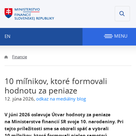
MENU
EN
Financie
10 míľnikov, ktoré formovali
hodnotu za peniaze
12. júna 2026,
odkaz na mediálny blog
V júni 2026 oslavuje Útvar hodnoty za peniaze
na Ministerstve financií SR svoje 10. narodeniny. Pri
tejto príležitosti sme sa obzreli späť a vybrali
10 míľnikov, ktoré formovali nielen samotnú