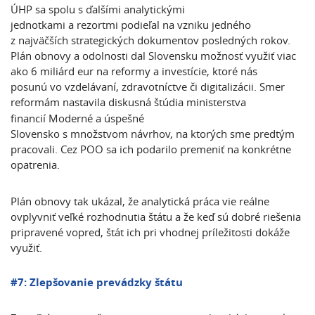
ÚHP sa spolu s ďalšími analytickými
jednotkami a rezortmi podieľal na vzniku jedného
z najväčších strategických dokumentov posledných rokov.
Plán obnovy a odolnosti dal Slovensku možnosť využiť viac
ako 6 miliárd eur na reformy a investície, ktoré nás
posunú vo vzdelávaní, zdravotníctve či digitalizácii. Smer
reformám nastavila diskusná štúdia
ministerstva
financií Moderné a úspešné
Slovensko s množstvom návrhov, na ktorých sme predtým
pracovali. Cez POO sa ich podarilo premeniť na konkrétne
opatrenia.
Plán obnovy tak ukázal, že analytická práca vie reálne
ovplyvniť veľké rozhodnutia štátu a že keď sú dobré riešenia
pripravené vopred, štát ich pri vhodnej príležitosti dokáže
využiť.
#7:
Zlepšovanie prevádzky štátu