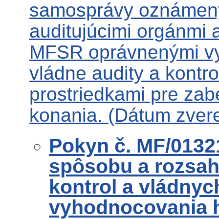
samosprávy oznámený
auditujúcimi orgánmi 
MFSR oprávnenými vyk
vládne audity a kontr
prostriedkami pre za
konania. (Dátum zvere
Pokyn č. MF/0132
spôsobu a rozsah
kontrol a vládnyc
vyhodnocovania 