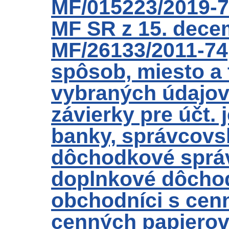
MF/015223/2019-74
MF SR z 15. dece
MF/26133/2011-74,
spôsob, miesto a
vybraných údajov 
závierky pre účt. 
banky, správcovs
dôchodkové správ
doplnkové dôchod
obchodníci s cen
cenných papierov 