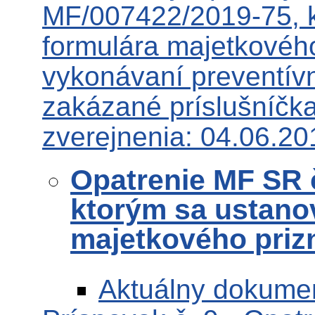
MF/007422/2019-75, k
formulára majetkového
vykonávaní preventívne
zakázané príslušníčk
zverejnenia: 04.06.20
Opatrenie MF SR 
ktorým sa ustano
majetkového priz
Aktuálny dokume