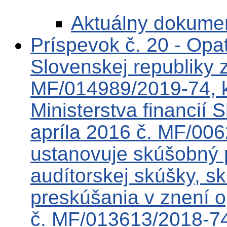
Aktuálny dokume
Príspevok č. 20 - Opat
Slovenskej republiky 
MF/014989/2019-74, k
Ministerstva financií 
apríla 2016 č. MF/00
ustanovuje skúšobný 
audítorskej skúšky, sk
preskúšania v znení o
č. MF/013613/2018-74