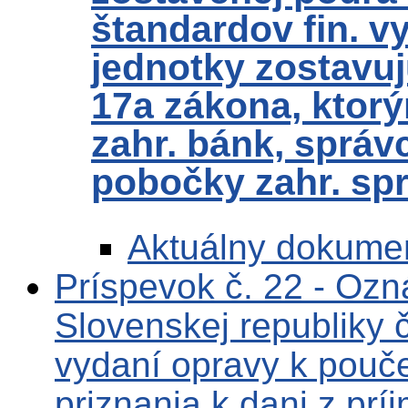
štandardov fin. v
jednotky zostavuj
17a zákona, ktor
zahr. bánk, správ
pobočky zahr. spr
Aktuálny dokume
Príspevok č. 22 - Ozn
Slovenskej republiky
vydaní opravy k pouč
priznania k dani z pr