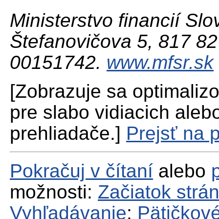
Ministerstvo financií Slo
Štefanovičova 5, 817 82 
00151742.
www.mfsr.sk
[Zobrazuje sa optimaliz
pre slabo vidiacich aleb
prehliadače.]
Prejsť na 
Pokračuj v čítaní
alebo
možnosti:
Začiatok strá
Vyhľadávanie
;
Pätičkové