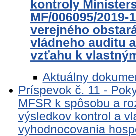
kontroly Ministers
MF/006095/2019-1
verejného obstar
vládneho auditu 
vzťahu k vlastný
Aktuálny dokume
Príspevok č. 11 - Po
MFSR k spôsobu a ro
výsledkov kontrol a v
vyhodnocovania hosp