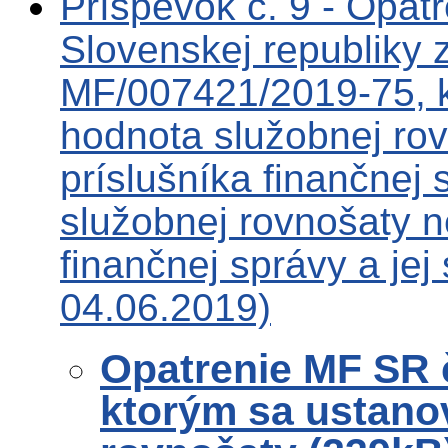
Príspevok č. 9 - Opatr
Slovenskej republiky 
MF/007421/2019-75, k
hodnota služobnej ro
príslušníka finančnej 
služobnej rovnošaty n
finančnej správy a jej
04.06.2019)
Opatrenie MF SR 
ktorým sa ustano