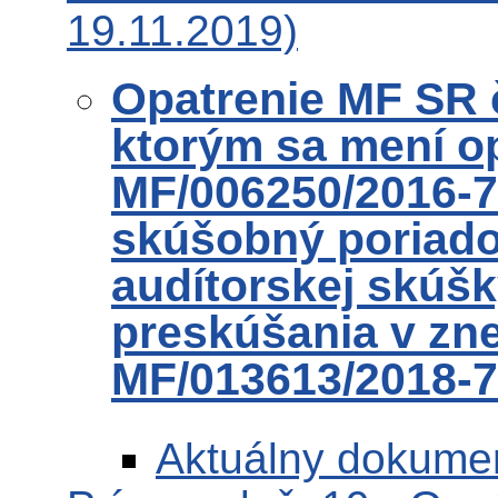
19.11.2019)
Opatrenie MF SR 
ktorým sa mení o
MF/006250/2016-7
skúšobný poriado
audítorskej skúšk
preskúšania v zne
MF/013613/2018-7
Aktuálny dokume