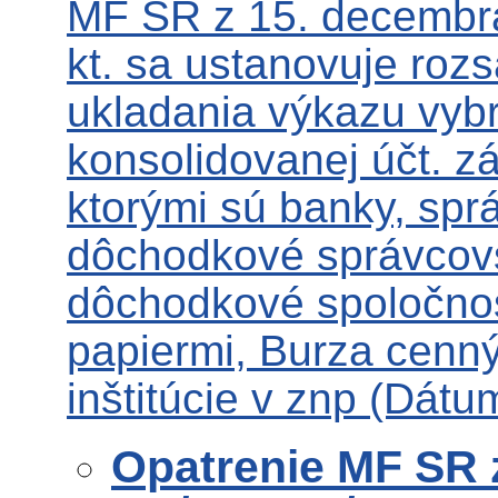
MF SR z 15. decembr
kt. sa ustanovuje roz
ukladania výkazu vyb
konsolidovanej účt. zá
ktorými sú banky, spr
dôchodkové správcovs
dôchodkové spoločnos
papiermi, Burza cenný
inštitúcie v znp (Dát
Opatrenie MF SR 