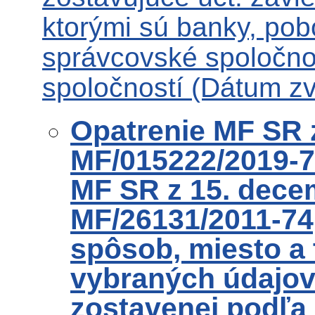
ktorými sú banky, pob
správcovské spoločnos
spoločností (Dátum zv
Opatrenie MF SR 
MF/015222/2019-74
MF SR z 15. dece
MF/26131/2011-74,
spôsob, miesto a
vybraných údajov 
zostavenej podľa