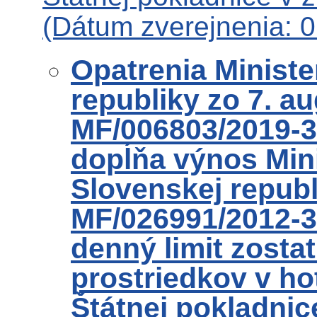
(Dátum zverejnenia: 
Opatrenia Ministe
republiky zo 7. a
MF/006803/2019-3
dopĺňa výnos Mini
Slovenskej republ
MF/026991/2012-3
denný limit zosta
prostriedkov v ho
Štátnej pokladnic