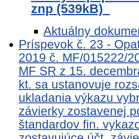
znp (539kB)
Aktuálny dokume
Príspevok č. 23 - Op
2019 č. MF/015222/20
MF SR z 15. decembr
kt. sa ustanovuje roz
ukladania výkazu vybr
závierky zostavenej 
štandardov fin. vykazo
zostavujúce účt. závi