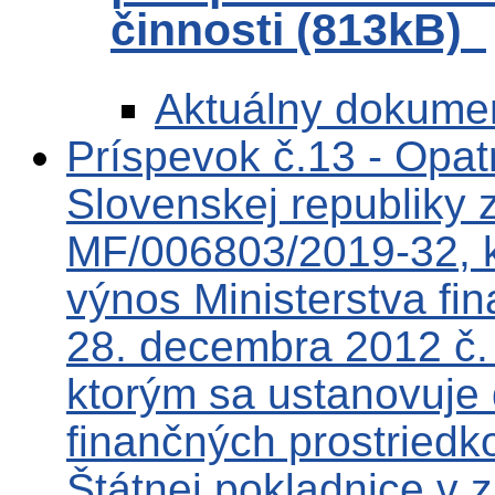
činnosti (813kB)
Aktuálny dokume
Príspevok č.13 - Opatr
Slovenskej republiky 
MF/006803/2019-32, k
výnos Ministerstva fin
28. decembra 2012 č
ktorým sa ustanovuje 
finančných prostriedko
Štátnej pokladnice v 