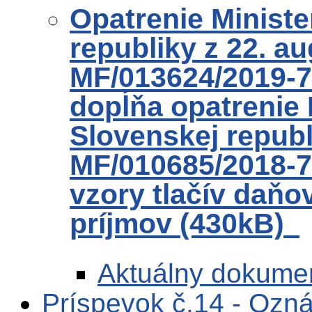
Opatrenie Ministe
republiky z 22. au
MF/013624/2019-7
dopĺňa opatrenie 
Slovenskej republ
MF/010685/2018-7
vzory tlačív daňo
príjmov (430kB)
Aktuálny dokume
Príspevok č.14 - Ozná