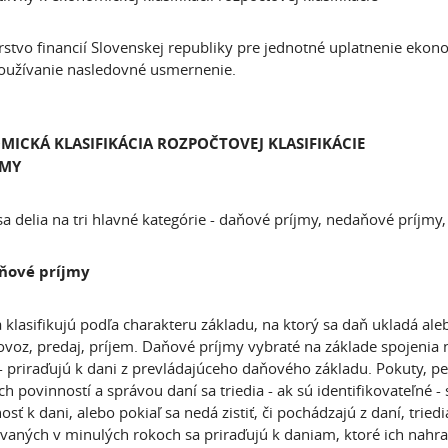
rstvo financií Slovenskej republiky pre jednotné uplatnenie ekonom
používanie nasledovné usmernenie.
ICKÁ KLASIFIKÁCIA ROZPOČTOVEJ KLASIFIKÁCIE
JMY
sa delia na tri hlavné kategórie - daňové príjmy, nedaňové príjmy, 
ňové príjmy
 klasifikujú podľa charakteru základu, na ktorý sa daň ukladá ale
ovoz, predaj, príjem. Daňové príjmy vybraté na základe spojenia n
 priraďujú k dani z prevládajúceho daňového základu. Pokuty, pe
h povinností a správou daní sa triedia - ak sú identifikovateľné 
osť k dani, alebo pokiaľ sa nedá zistiť, či pochádzajú z daní, trie
vaných v minulých rokoch sa priraďujú k daniam, ktoré ich nahrad