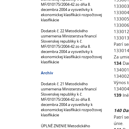
MF/010175/2004-42 zo dňa 8.
133003 
decembra 2004 a vysvetlivky k
133004
ekonomickej klasifikácii rozpočtovej
133005 
klasifikácie
133006
Dodatok č. 22 Metodického
133012 
usmernenia Ministerstva financií
133013
Slovenskej republiky k č.
Patrí s
MF/010175/2004-42 zo dňa 8.
133014 
decembra 2004 a vysvetlivky k
Za umie
ekonomickej klasifikácii rozpočtovej
klasifikácie
134
Dan
134001 
Archív
134002 
Výnos t
Dodatok č. 21 Metodického
134004 
usmernenia Ministerstva financií
Slovenskej republiky k č.
139
Iné
MF/010175/2004-42 zo dňa 8.
decembra 2004 a vysvetlivky k
ekonomickej klasifikácii rozpočtovej
140 Da
klasifikácie
Patrí s
únie.
ÚPLNÉ ZNENIE Metodického