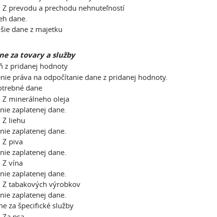
Z prevodu a prechodu nehnuteľností
eh dane.
šie dane z majetku
ne za tovary a služby
 z pridanej hodnoty
nie práva na odpočítanie dane z pridanej hodnoty.
otrebné dane
Z minerálneho oleja
enie zaplatenej dane.
Z liehu
enie zaplatenej dane.
 Z piva
enie zaplatenej dane.
 Z vína
enie zaplatenej dane.
 Z tabakových výrobkov
enie zaplatenej dane.
e za špecifické služby
 Za psa