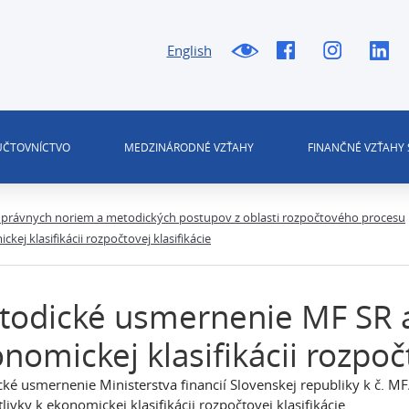
English
 ÚČTOVNÍCTVO
MEDZINÁRODNÉ VZŤAHY
FINANČNÉ VZŤAHY 
právnych noriem a metodických postupov z oblasti rozpočtového procesu
j klasifikácii rozpočtovej klasifikácie
odické usmernenie MF SR a 
nomickej klasifikácii rozpočt
ké usmernenie Ministerstva financií Slovenskej republiky k č.
livky k ekonomickej klasifikácii rozpočtovej klasifikácie