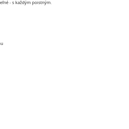
ateľné - s každým poistným.
mu