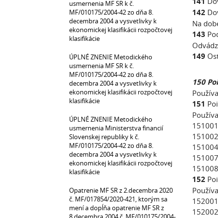
141
Do
usmernenia MF SR k č.
142
Do
MF/010175/2004-42 zo dňa 8.
decembra 2004 a vysvetlivky k
Na dobe
ekonomickej klasifikácii rozpočtovej
143
Pod
klasifikácie
Odvádza
149
Ost
ÚPLNÉ ZNENIE Metodického
usmernenia MF SR k č.
MF/010175/2004-42 zo dňa 8.
150 Po
decembra 2004 a vysvetlivky k
ekonomickej klasifikácii rozpočtovej
Používa
klasifikácie
151
Poi
Používa
ÚPLNÉ ZNENIE Metodického
151001
usmernenia Ministerstva financií
151002
Slovenskej republiky k č.
MF/010175/2004-42 zo dňa 8.
151004
decembra 2004 a vysvetlivky k
151007 
ekonomickej klasifikácii rozpočtovej
151008 
klasifikácie
152
Poi
Používa
Opatrenie MF SR z 2.decembra 2020
č. MF/017854/2020-421, ktorým sa
152001
mení a dopĺňa opatrenie MF SR z
152002
8.decembra 2004 č. MF/010175/2004-