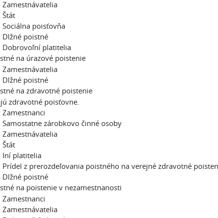
 Zamestnávatelia
Štát
Sociálna poisťovňa
Dlžné poistné
Dobrovoľní platitelia
stné na úrazové poistenie
 Zamestnávatelia
Dlžné poistné
stné na zdravotné poistenie
jú zdravotné poisťovne.
 Zamestnanci
 Samostatne zárobkovo činné osoby
 Zamestnávatelia
Štát
ní platitelia
Prídel z prerozdeľovania poistného na verejné zdravotné poisten
Dlžné poistné
stné na poistenie v nezamestnanosti
 Zamestnanci
 Zamestnávatelia