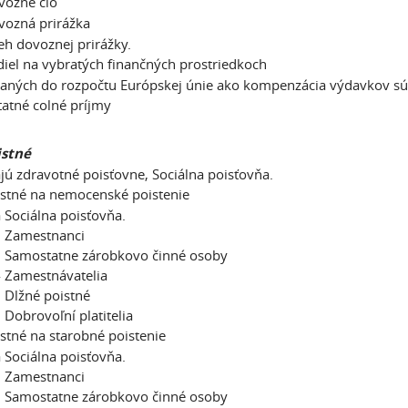
vozné clo
vozná prirážka
h dovoznej prirážky.
iel na vybratých finančných prostriedkoch
ných do rozpočtu Európskej únie ako kompenzácia výdavkov súv
atné colné príjmy
istné
jú zdravotné poisťovne, Sociálna poisťovňa.
stné na nemocenské poistenie
 Sociálna poisťovňa.
 Zamestnanci
 Samostatne zárobkovo činné osoby
 Zamestnávatelia
Dlžné poistné
Dobrovoľní platitelia
stné na starobné poistenie
 Sociálna poisťovňa.
 Zamestnanci
 Samostatne zárobkovo činné osoby