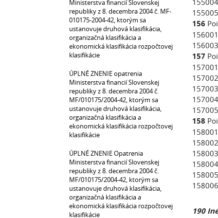
155004 
Ministerstva financií Slovenskej
republiky z 8. decembra 2004 č. MF-
155005 
010175-2004-42, ktorým sa
156
Poi
ustanovuje druhová klasifikácia,
156001
organizačná klasifikácia a
156003 
ekonomická klasifikácia rozpočtovej
klasifikácie
157
Poi
157001
ÚPLNÉ ZNENIE opatrenia
157002
Ministerstva financií Slovenskej
157003 
republiky z 8. decembra 2004 č.
157004 
MF/010175/2004-42, ktorým sa
ustanovuje druhová klasifikácia,
157005 
organizačná klasifikácia a
158
Poi
ekonomická klasifikácia rozpočtovej
158001
klasifikácie
158002
158003
ÚPLNÉ ZNENIE Opatrenia
Ministerstva financií Slovenskej
158004 
republiky z 8. decembra 2004 č.
158005 
MF/010175/2004-42, ktorým sa
158006 
ustanovuje druhová klasifikácia,
organizačná klasifikácia a
ekonomická klasifikácia rozpočtovej
190 In
klasifikácie