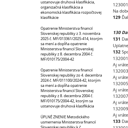
ustanovuje druhová klasifikácia,
123001 
organizačná klasifikácia a
Na dob
ekonomická klasifikácia rozpočtovej
129
Ďal
klasifikácie
Opatrenie Ministerstva financií
130 Da
Slovenskej republiky z 3. novembra
2025 č. MF/013361/2025-414, ktorým
131
Daň
sa mení a dopĺňa opatrenie
Uplatne
Ministerstva financií Slovenskej
132
Sp
republiky z 8. decembra 2004 č.
132001 
MF/010175/2004-42
Aj vrát
Opatrenie Ministerstva financií
132003 
Slovenskej republiky zo 4. decembra
Aj vrát
2024 č. MF/011100/2024-42, ktorým
132005
sa mení a dopĺňa opatrenie
Aj vrát
Ministerstva financií Slovenskej
republiky z 8. decembra 2004 č.
132007
MF/010175/2004-42, ktorým sa
Aj vrát
ustanovuje druhová klasifikácia
132009
Aj vrát
ÚPLNÉ ZNENIE Metodického
133
Dan
usmernenia Ministerstva financií
Slovenskej republiky k č.
133001