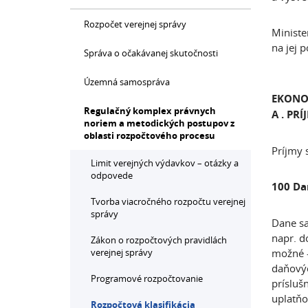
Rozpočet verejnej správy
Ministe
na jej 
Správa o očakávanej skutočnosti
Územná samospráva
EKONOM
Regulačný komplex právnych
A . PRÍ
noriem a metodických postupov z
oblasti rozpočtového procesu
Príjmy 
Limit verejných výdavkov – otázky a
odpovede
100 Da
Tvorba viacročného rozpočtu verejnej
správy
Dane sa
napr. d
Zákon o rozpočtových pravidlách
verejnej správy
možné -
daňovýc
Programové rozpočtovanie
príslušn
uplatňo
Rozpočtová klasifikácia