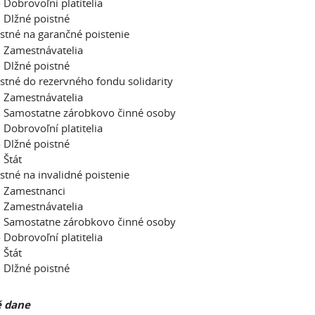
Dobrovoľní platitelia
Dlžné poistné
stné na garančné poistenie
 Zamestnávatelia
Dlžné poistné
stné do rezervného fondu solidarity
 Zamestnávatelia
 Samostatne zárobkovo činné osoby
Dobrovoľní platitelia
Dlžné poistné
Štát
stné na invalidné poistenie
 Zamestnanci
 Zamestnávatelia
 Samostatne zárobkovo činné osoby
Dobrovoľní platitelia
Štát
Dlžné poistné
é dane