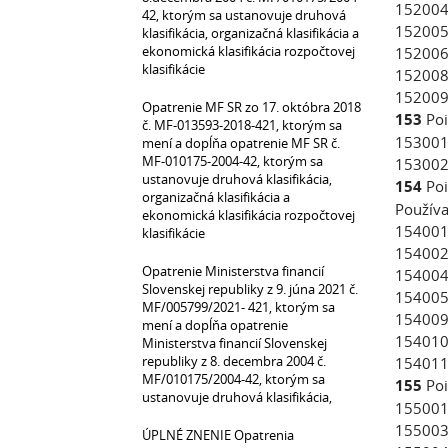
152004
42, ktorým sa ustanovuje druhová
152005 
klasifikácia, organizačná klasifikácia a
ekonomická klasifikácia rozpočtovej
152006 
klasifikácie
152008 
152009 
Opatrenie MF SR zo 17. októbra 2018
153
Poi
č. MF-013593-2018-421, ktorým sa
153001
mení a dopĺňa opatrenie MF SR č.
MF-010175-2004-42, ktorým sa
153002 
ustanovuje druhová klasifikácia,
154
Poi
organizačná klasifikácia a
Používa
ekonomická klasifikácia rozpočtovej
154001
klasifikácie
154002
Opatrenie Ministerstva financií
154004
Slovenskej republiky z 9. júna 2021 č.
154005 
MF/005799/2021- 421, ktorým sa
154009 I
mení a dopĺňa opatrenie
154010 
Ministerstva financií Slovenskej
republiky z 8. decembra 2004 č.
154011 
MF/010175/2004-42, ktorým sa
155
Poi
ustanovuje druhová klasifikácia,
155001
155003
ÚPLNÉ ZNENIE Opatrenia