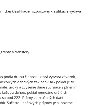
ickej klasifikácie rozpočtovej klasifikácie vydáva
granty a transfery.
bo podľa druhu činnosti, ktorá vytvára záväzok,
iekoľkých daňových základov sa - pokiaľ je to
nále, úroky a zvýšenie dane súvisiace s plnením
- s každou daňou; pokiaľ nemožno určiť ich
dia sa pod 222. Príjmy zo zrušených daní
ili. Súčasťou daňových príjmov je aj poistné.