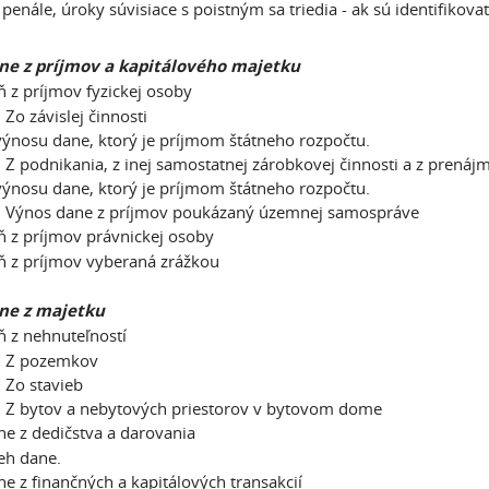
 penále, úroky súvisiace s poistným sa triedia - ak sú identifikov
ne z príjmov a kapitálového majetku
 z príjmov fyzickej osoby
Zo závislej činnosti
výnosu dane, ktorý je príjmom štátneho rozpočtu.
Z podnikania, z inej samostatnej zárobkovej činnosti a z prenáj
výnosu dane, ktorý je príjmom štátneho rozpočtu.
 Výnos dane z príjmov poukázaný územnej samospráve
 z príjmov právnickej osoby
 z príjmov vyberaná zrážkou
ne z majetku
 z nehnuteľností
 Z pozemkov
Zo stavieb
Z bytov a nebytových priestorov v bytovom dome
e z dedičstva a darovania
eh dane.
e z finančných a kapitálových transakcií