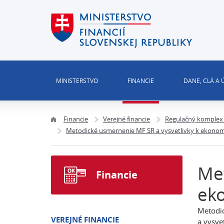
MINISTERSTVO
FINANCIE
DANE, CLÁ A
Financie
Verejné financie
Regulačný komplex 
Metodické usmernenie MF SR a vysvetlivky k ekonomicke
Met
Financie
eko
Metodic
VEREJNÉ FINANCIE
a vysvet