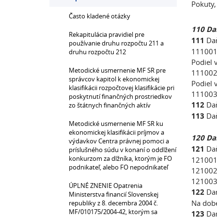
Pokuty,
Často kladené otázky
110 Da
Rekapitulácia pravidiel pre
111
Daň
používanie druhu rozpočtu 211 a
111001 
druhu rozpočtu 212
Podiel 
Metodické usmernenie MF SR pre
111002 
správcov kapitol k ekonomickej
Podiel 
klasifikácii rozpočtovej klasifikácie pri
111003
poskytnutí finančných prostriedkov
112
Daň
zo štátnych finančných aktív
113
Daň
Metodické usmernenie MF SR ku
ekonomickej klasifikácii príjmov a
120 Da
výdavkov Centra právnej pomoci a
121
Daň
príslušného súdu v konaní o oddlžení
konkurzom za dlžníka, ktorým je FO
121001
podnikateľ, alebo FO nepodnikateľ
121002 
121003 
ÚPLNÉ ZNENIE Opatrenia
122
Dan
Ministerstva financií Slovenskej
Na dob
republiky z 8. decembra 2004 č.
MF/010175/2004-42, ktorým sa
123
Dan