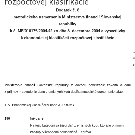
rozpočtovej klasifikácie
Dodatok č. 8
metodického usmernenia Ministerstva financií Slovenskej
republiky
k č. MF/010175/2004-42 zo dňa 8. decembra 2004 a vysvetlivky
k ekonomickej klasifikácii rozpočtovej klasifikácie
Č
M
4
Ministerstvo financií Slovenskej republiky z dôvodu novelizácie zákona o dani
z príjmov – zavedenie dane z emisných kvót dopĺňa metodické usmernenie takto:
1. V Ekonomickej klasifikácii v bode
A. PRÍJMY
190
Iné dane
Na tejto kategórii sa triedi daň z emisných kvót, ktorá je príjmom
kapitoly Všeobecná pokladničná
správa.