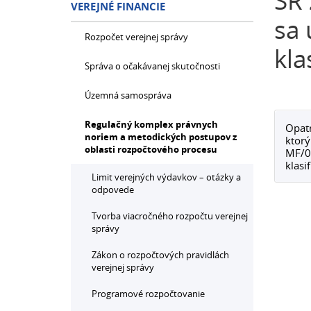
SR 
VEREJNÉ FINANCIE
sa 
Rozpočet verejnej správy
kla
Správa o očakávanej skutočnosti
Územná samospráva
Regulačný komplex právnych
Opatr
noriem a metodických postupov z
ktorý
oblasti rozpočtového procesu
MF/01
klasi
Limit verejných výdavkov – otázky a
odpovede
Tvorba viacročného rozpočtu verejnej
správy
Zákon o rozpočtových pravidlách
verejnej správy
Programové rozpočtovanie