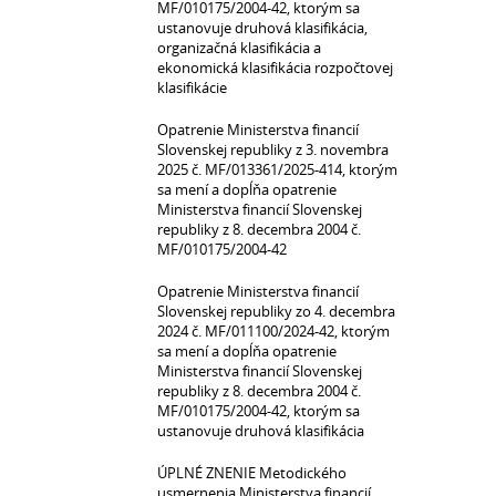
MF/010175/2004-42, ktorým sa
ustanovuje druhová klasifikácia,
organizačná klasifikácia a
ekonomická klasifikácia rozpočtovej
klasifikácie
Opatrenie Ministerstva financií
Slovenskej republiky z 3. novembra
2025 č. MF/013361/2025-414, ktorým
sa mení a dopĺňa opatrenie
Ministerstva financií Slovenskej
republiky z 8. decembra 2004 č.
MF/010175/2004-42
Opatrenie Ministerstva financií
Slovenskej republiky zo 4. decembra
2024 č. MF/011100/2024-42, ktorým
sa mení a dopĺňa opatrenie
Ministerstva financií Slovenskej
republiky z 8. decembra 2004 č.
MF/010175/2004-42, ktorým sa
ustanovuje druhová klasifikácia
ÚPLNÉ ZNENIE Metodického
usmernenia Ministerstva financií