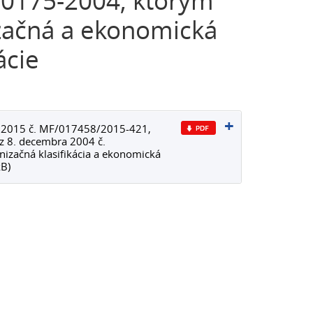
10175-2004, ktorým
začná a ekonomická
ácie
ra 2015 č. MF/017458/2015-421,
 z 8. decembra 2004 č.
izačná klasifikácia a ekonomická
kB)