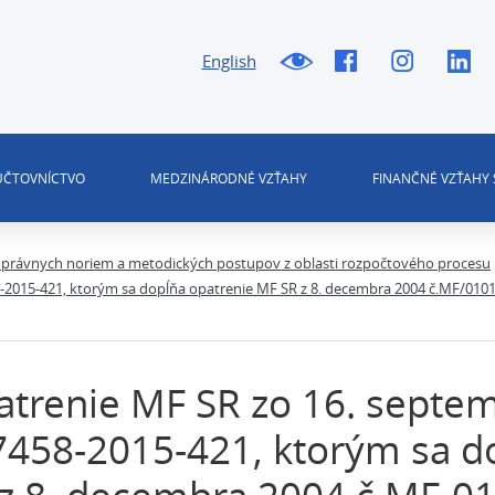
English
 ÚČTOVNÍCTVO
MEDZINÁRODNÉ VZŤAHY
FINANČNÉ VZŤAHY 
právnych noriem a metodických postupov z oblasti rozpočtového procesu
-2015-421, ktorým sa dopĺňa opatrenie MF SR z 8. decembra 2004 č.MF/010
trenie MF SR zo 16. septem
458-2015-421, ktorým sa d