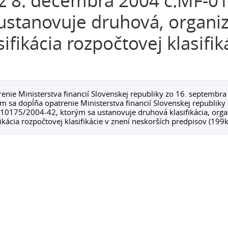
z 8. decembra 2004 č.MF-0
ustanovuje druhová, organi
sifikácia rozpočtovej klasifik
enie Ministerstva financií Slovenskej republiky zo 16. septemb
m sa dopĺňa opatrenie Ministerstva financií Slovenskej republiky
0175/2004-42, ktorým sa ustanovuje druhová klasifikácia, organ
fikácia rozpočtovej klasifikácie v znení neskorších predpisov (199