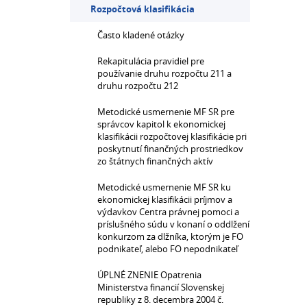
Rozpočtová klasifikácia
Často kladené otázky
Rekapitulácia pravidiel pre
používanie druhu rozpočtu 211 a
druhu rozpočtu 212
Metodické usmernenie MF SR pre
správcov kapitol k ekonomickej
klasifikácii rozpočtovej klasifikácie pri
poskytnutí finančných prostriedkov
zo štátnych finančných aktív
Metodické usmernenie MF SR ku
ekonomickej klasifikácii príjmov a
výdavkov Centra právnej pomoci a
príslušného súdu v konaní o oddlžení
konkurzom za dlžníka, ktorým je FO
podnikateľ, alebo FO nepodnikateľ
ÚPLNÉ ZNENIE Opatrenia
Ministerstva financií Slovenskej
republiky z 8. decembra 2004 č.