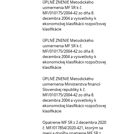
ÚPLNÉ ZNENIE Metodického
usmernenia MF SR k č.
MF/010175/2004-42 zo dňa 8.
decembra 2004 a vysvetlivky k
ekonomickej klasifikácii rozpočtovej
klasifikácie
ÚPLNÉ ZNENIE Metodického
usmernenia MF SR k č.
MF/010175/2004-42 zo dňa 8.
decembra 2004 a vysvetlivky k
ekonomickej klasifikácii rozpočtovej
klasifikácie
ÚPLNÉ ZNENIE Metodického
usmernenia Ministerstva financií
Slovenskej republiky k č.
MF/010175/2004-42 zo dňa 8.
decembra 2004 a vysvetlivky k
ekonomickej klasifikácii rozpočtovej
klasifikácie
Opatrenie MF SR z 2.decembra 2020
č. MF/017854/2020-421, ktorým sa
mení a dopĺňa opatrenie MF SR z