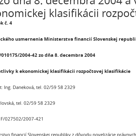
zo dňa 8. decembra 2004 a v
nomickej klasifikácii rozpočt
k č. 4
ckého usmernenia Ministerstva financií Slovenskej republ
F/010175/2004-42 zo dňa 8. decembra 2004
tlivky k ekonomickej klasifikácii rozpočtovej klasifikácie
t: Ing. Daneková, tel. 02/59 58 2329
vlovská, tel. 02/59 58 2329
 MF/027502/2007-421
rstvo financií Slovenskej republiky z dôvodu novelizácie právnyc