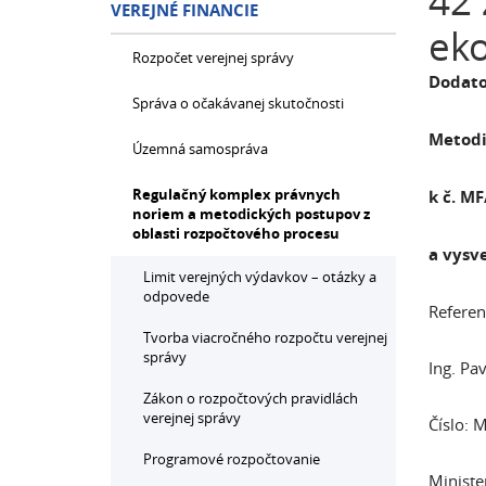
42 
VEREJNÉ FINANCIE
eko
Rozpočet verejnej správy
Dodato
Správa o očakávanej skutočnosti
Metodi
Územná samospráva
Regulačný komplex právnych
k č. M
noriem a metodických postupov z
oblasti rozpočtového procesu
a vysve
Limit verejných výdavkov – otázky a
odpovede
Referen
Tvorba viacročného rozpočtu verejnej
správy
Ing. Pa
Zákon o rozpočtových pravidlách
verejnej správy
Číslo:
Programové rozpočtovanie
Ministe