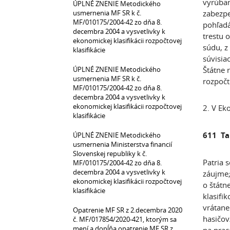
vyrúban
ÚPLNÉ ZNENIE Metodického
usmernenia MF SR k č.
zabezpe
MF/010175/2004-42 zo dňa 8.
pohľadá
decembra 2004 a vysvetlivky k
trestu 
ekonomickej klasifikácii rozpočtovej
súdu, z
klasifikácie
súvisia
ÚPLNÉ ZNENIE Metodického
Štátne 
usmernenia MF SR k č.
rozpočt
MF/010175/2004-42 zo dňa 8.
decembra 2004 a vysvetlivky k
ekonomickej klasifikácii rozpočtovej
2. V Ek
klasifikácie
611 Tar
ÚPLNÉ ZNENIE Metodického
usmernenia Ministerstva financií
Slovenskej republiky k č.
Patria 
MF/010175/2004-42 zo dňa 8.
decembra 2004 a vysvetlivky k
záujme;
ekonomickej klasifikácii rozpočtovej
o štátn
klasifikácie
klasifi
vrátane
Opatrenie MF SR z 2.decembra 2020
hasičov
č. MF/017854/2020-421, ktorým sa
mení a dopĺňa opatrenie MF SR z