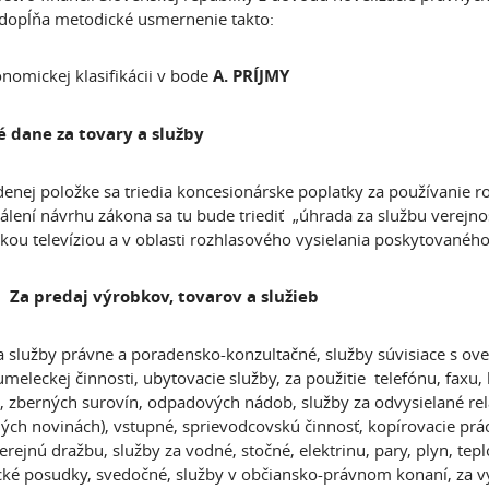
dopĺňa metodické usmernenie takto:
onomickej klasifikácii v bode
A. PRÍJMY
é dane za tovary a služby
enej položke sa triedia koncesionárske poplatky za používanie ro
álení návrhu zákona sa tu bude triediť „úhrada za službu verejno
kou televíziou a v oblasti rozhlasového vysielania poskytované
 Za predaj výrobkov, tovarov a služieb
 služby právne a poradensko-konzultačné, služby súvisiace s ov
meleckej činnosti, ubytovacie služby, za použitie telefónu, faxu,
l, zberných surovín, odpadových nádob, služby za odvysielané rel
ých novinách), vstupné, sprievodcovskú činnosť, kopírovacie prác
erejnú dražbu, služby za vodné, stočné, elektrinu, pary, plyn, tepl
cké posudky, svedočné, služby v občiansko-právnom konaní, za 