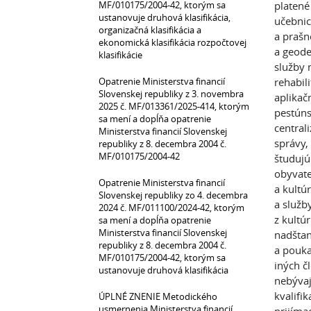
MF/010175/2004-42, ktorým sa
platené
ustanovuje druhová klasifikácia,
učebnic
organizačná klasifikácia a
a prašn
ekonomická klasifikácia rozpočtovej
a geode
klasifikácie
služby 
Opatrenie Ministerstva financií
rehabili
Slovenskej republiky z 3. novembra
aplikač
2025 č. MF/013361/2025-414, ktorým
pestúns
sa mení a dopĺňa opatrenie
central
Ministerstva financií Slovenskej
správy,
republiky z 8. decembra 2004 č.
MF/010175/2004-42
študujú
obyvate
Opatrenie Ministerstva financií
a kultú
Slovenskej republiky zo 4. decembra
a služb
2024 č. MF/011100/2024-42, ktorým
z kultú
sa mení a dopĺňa opatrenie
Ministerstva financií Slovenskej
nadštan
republiky z 8. decembra 2004 č.
a pouka
MF/010175/2004-42, ktorým sa
iných č
ustanovuje druhová klasifikácia
nebývaj
kvalifi
ÚPLNÉ ZNENIE Metodického
usmernenia Ministerstva financií