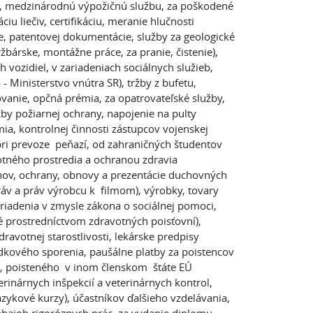
ľov), medzinárodnú výpožičnú službu, za poškodené
u liečiv, certifikáciu, meranie hlučnosti
ie, patentovej dokumentácie, služby za geologické
žbárske, montážne práce, za pranie, čistenie),
vozidiel, v zariadeniach sociálnych služieb,
 - Ministerstvo vnútra SR), tržby z bufetu,
vanie, opčná prémia, za opatrovateľské služby,
žby požiarnej ochrany, napojenie na pulty
ia, kontrolnej činnosti zástupcov vojenskej
 pri prevoze peňazí, od zahraničných študentov
otného prostredia a ochranou zdravia
nov, ochrany, obnovy a prezentácie duchovných
ráv a práv výrobcu k filmom), výrobky, tovary
zariadenia v zmysle zákona o sociálnej pomoci,
né prostredníctvom zdravotných poisťovní),
ravotnej starostlivosti, lekárske predpisy
dkového sporenia, paušálne platby za poistencov
ca, poisteného v inom členskom štáte EÚ
erinárnych inšpekcií a veterinárnych kontrol,
 jazykové kurzy), účastníkov ďalšieho vzdelávania,