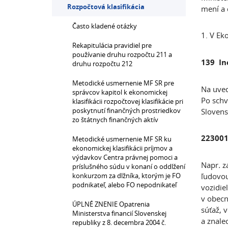
Rozpočtová klasifikácia
mení a 
Často kladené otázky
1. V Ek
Rekapitulácia pravidiel pre
používanie druhu rozpočtu 211 a
139
In
druhu rozpočtu 212
Metodické usmernenie MF SR pre
Na uved
správcov kapitol k ekonomickej
Po schv
klasifikácii rozpočtovej klasifikácie pri
poskytnutí finančných prostriedkov
Slovens
zo štátnych finančných aktív
223001
Metodické usmernenie MF SR ku
ekonomickej klasifikácii príjmov a
výdavkov Centra právnej pomoci a
Napr
.
za
príslušného súdu v konaní o oddlžení
konkurzom za dlžníka, ktorým je FO
ľudovou
podnikateľ, alebo FO nepodnikateľ
vozidie
v obecn
ÚPLNÉ ZNENIE Opatrenia
súťaž, v
Ministerstva financií Slovenskej
a znale
republiky z 8. decembra 2004 č.