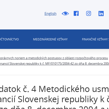
English
 ÚČTOVNÍCTVO
MEDZINÁRODNÉ VZŤAHY
FINANČNÉ VZŤAHY 
právnych noriem a metodických postupov z oblasti rozpočtového procesu
ancií Slovenskej republiky k č. MF/010175/2004-42 zo dňa 8. decembra 2004 
atok č. 4 Metodického usm
ancií Slovenskej republiky 