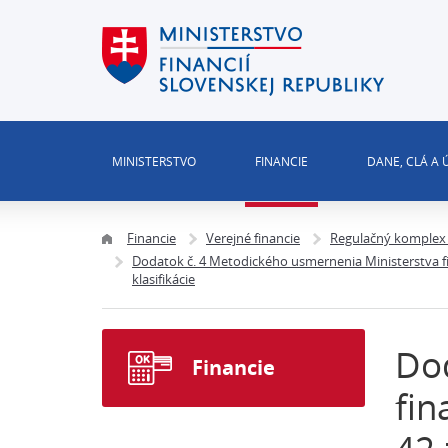
MINISTERSTVO
FINANCIE
DANE, CLÁ A
Financie
Verejné financie
Regulačný komplex 
Dodatok č. 4 Metodického usmernenia Ministerstva fin
klasifikácie
Dod
Financie
fin