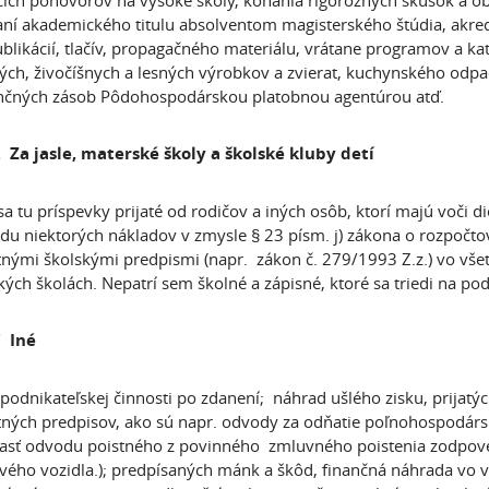
cích pohovorov na vysoké školy, konania rigoróznych skúšok a o
aní akademického titulu absolventom magisterského štúdia, akredit
ublikácií, tlačív, propagačného materiálu, vrátane programov a ka
ných, živočíšnych a lesných výrobkov a zvierat, kuchynského odpa
nčných zásob Pôdohospodárskou platobnou agentúrou atď.
Za jasle, materské školy a školské kluby detí
 sa tu príspevky prijaté od rodičov a iných osôb, ktorí majú voči d
du niektorých nákladov v zmysle § 23 písm. j) zákona o rozpočtov
tnými školskými predpismi (napr. zákon č. 279/1993 Z.z.) vo vše
ých školách. Nepatrí sem školné a zápisné, ktoré sa triedi na p
 Iné
 podnikateľskej činnosti po zdanení; náhrad ušlého zisku, prijat
tných predpisov, ako sú napr. odvody za odňatie poľnohospodá
časť odvodu poistného z povinného zmluvného poistenia zodpo
ého vozidla.); predpísaných mánk a škôd, finančná náhrada vo v