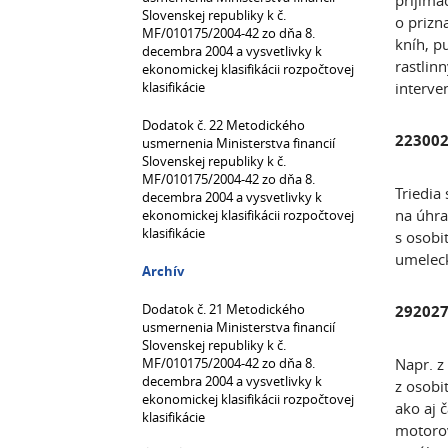
prijíma
Slovenskej republiky k č.
o prizn
MF/010175/2004-42 zo dňa 8.
kníh, p
decembra 2004 a vysvetlivky k
rastlin
ekonomickej klasifikácii rozpočtovej
klasifikácie
interve
Dodatok č. 22 Metodického
223002 
usmernenia Ministerstva financií
Slovenskej republiky k č.
MF/010175/2004-42 zo dňa 8.
Triedia
decembra 2004 a vysvetlivky k
na úhra
ekonomickej klasifikácii rozpočtovej
klasifikácie
s osobi
umeleck
Archív
Dodatok č. 21 Metodického
292027
usmernenia Ministerstva financií
Slovenskej republiky k č.
MF/010175/2004-42 zo dňa 8.
Napr. z
decembra 2004 a vysvetlivky k
z osobi
ekonomickej klasifikácii rozpočtovej
ako aj 
klasifikácie
motorov