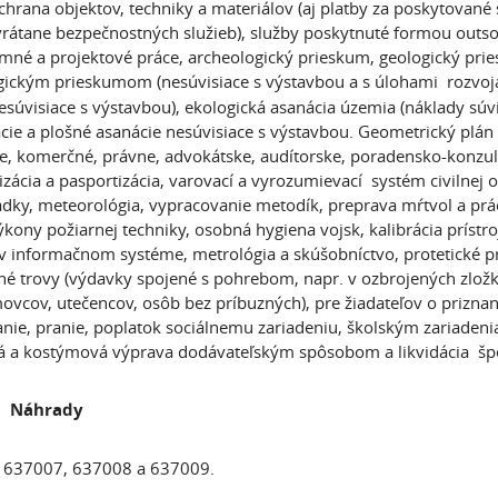
chrana objektov, techniky a materiálov (aj platby za poskytované 
vrátane bezpečnostných služieb), služby poskytnuté formou outsou
mné a projektové práce, archeologický prieskum, geologický pries
ogickým prieskumom
(nesúvisiace s výstavbou a s úlohami rozvoja
esúvisiace s výstavbou), ekologická asanácia územia (náklady súv
ie a plošné asanácie nesúvisiace s výstavbou. Geometrický plán 
e, komerčné, právne, advokátske, audítorske, poradensko-konzul
izácia a pasportizácia, varovací a vyrozumievací systém civilnej 
ádky, meteorológia, vypracovanie metodík, preprava mŕtvol a prá
výkony požiarnej techniky, osobná hygiena vojsk, kalibrácia príst
v informačnom systéme, metrológia a skúšobníctvo, protetické prá
é trovy (výdavky spojené s pohrebom, napr. v ozbrojených zložká
vcov, utečencov, osôb bez príbuzných), pre žiadateľov o priznani
nie, pranie, poplatok sociálnemu zariadeniu, školským zariadeniam
á a kostýmová výprava dodávateľským spôsobom a likvidácia špe
6 Náhrady
637007, 637008 a 637009.