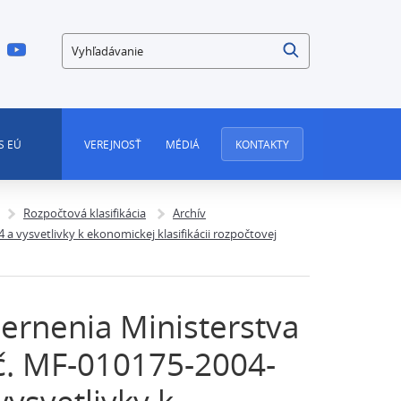
Vyhľadávanie
S EÚ
VEREJNOSŤ
MÉDIÁ
KONTAKTY
Rozpočtová klasifikácia
Archív
a vysvetlivky k ekonomickej klasifikácii rozpočtovej
ernenia Ministerstva
k č. MF-010175-2004-