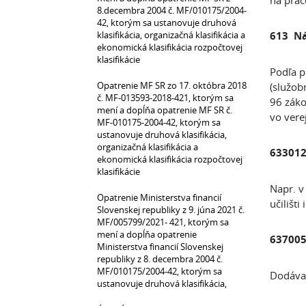
na prac
8.decembra 2004 č. MF/010175/2004-
42, ktorým sa ustanovuje druhová
klasifikácia, organizačná klasifikácia a
613 Ná
ekonomická klasifikácia rozpočtovej
klasifikácie
Podľa p
Opatrenie MF SR zo 17. októbra 2018
(služob
č. MF-013593-2018-421, ktorým sa
96 záko
mení a dopĺňa opatrenie MF SR č.
vo vere
MF-010175-2004-42, ktorým sa
ustanovuje druhová klasifikácia,
organizačná klasifikácia a
633012
ekonomická klasifikácia rozpočtovej
klasifikácie
Napr. v
Opatrenie Ministerstva financií
učilišt
Slovenskej republiky z 9. júna 2021 č.
MF/005799/2021- 421, ktorým sa
mení a dopĺňa opatrenie
637005
Ministerstva financií Slovenskej
republiky z 8. decembra 2004 č.
MF/010175/2004-42, ktorým sa
Dodáva
ustanovuje druhová klasifikácia,