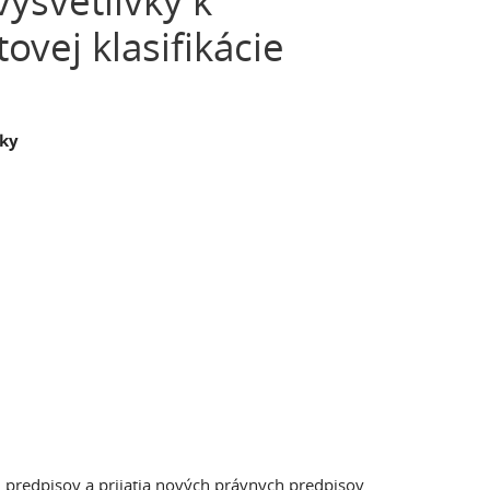
ysvetlivky k
ovej klasifikácie
iky
h predpisov a prijatia nových právnych predpisov