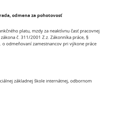
rada, odmena za pohotovosť
funkčného platu, mzdy za neaktívnu časť pracovnej
 zákona č. 311/2001 Z.z. Zákonníka práce, §
.z. o odmeňovaní zamestnancov pri výkone práce
eciálnej základnej škole internátnej, odbornom