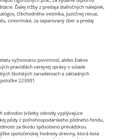
bhajob rigoróznych prác, za vydanie diplomu
ácie. Ďalej tržby z predaja diaľničných nálepiek,
talógov, Obchodného vestníka, Justičnej revue,
du, cintorínske, za separovaný zber a predaj
ieťaťu vyživovaciu povinnosť, alebo žiakov
ých pravidlách verejnej správy v súlade
tkých školských zariadeniach a základných
odpoložke 223001.
ých odvodov (všetky odvody vyplývajúce
rskej pôdy z poľnohospodárskeho pôdneho fondu,
vednosti za škodu spôsobenú prevádzkou
ýške spoločenskej hodnoty dreviny, ktorá bola