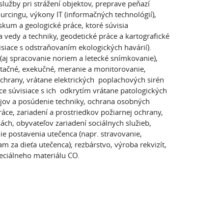
služby pri strážení objektov, preprave peňazí
rcingu, výkony IT (informačných technológií),
kum a geologické práce, ktoré súvisia
 vedy a techniky, geodetické práce a kartografické
isiace s odstraňovaním ekologických havárií).
(aj spracovanie noriem a letecké snímkovanie),
tačné, exekučné, meranie a monitorovanie,
ochrany, vrátane elektrických poplachových sirén
ce súvisiace s ich odkrytím vrátane patologických
rojov a posúdenie techniky, ochrana osobných
ce, zariadení a prostriedkov požiarnej ochrany,
ch, obyvateľov zariadení sociálnych služieb,
e postavenia utečenca (napr. stravovanie,
 za dieťa utečenca); rezbárstvo, výroba rekvizít,
ciálneho materiálu CO.