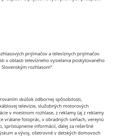
zhlasových prijímačov a televíznych prijímačov.
sti v oblasti televízneho vysielania poskytovaného
ho Slovenským rozhlasom“.
erovaním skúšok odbornej spôsobilosti,
 káblovej televízie, služobných motorových
ácie v miestnom rozhlase, z reklamy (aj z reklamy
e vrátane fotoprác, v obradných sieňach, verejnú
o, sprístupnenie informácií, ďalej za rešeršné
výskum a vývoj, ošetrovné v detských domovoch