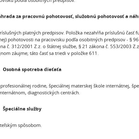
ovisku podľa osobitných predpisov.
hrada za pracovnú pohotovosť, služobnú pohotovosť a náh
ríslušných platných predpisov. Položka nezahŕňa príslušnú časť 
nej) pohotovosti na pracovisku podľa osobitných predpisov - § 96
na č. 312/2001 Z.z. o štátnej službe, § 21 zákona č. 553/2003 Z
jnom záujme; táto časť sa triedi v položke 611.
 Osobná spotreba dieťaťa
 profesionálnej rodine, špeciálnej materskej škole internátnej, šp
i internátnom, diagnostických centrách.
 Špeciálne služby
teľským spôsobom.