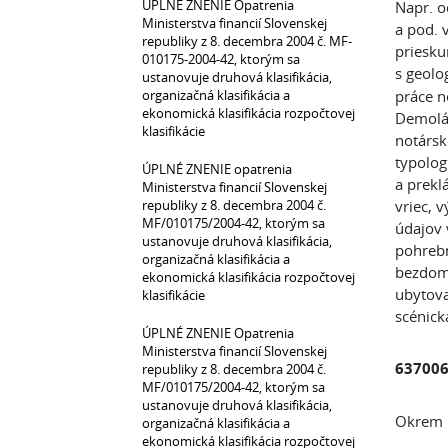
ÚPLNÉ ZNENIE Opatrenia
Napr. o
Ministerstva financií Slovenskej
a pod. 
republiky z 8. decembra 2004 č. MF-
priesku
010175-2004-42, ktorým sa
s geol
ustanovuje druhová klasifikácia,
organizačná klasifikácia a
práce n
ekonomická klasifikácia rozpočtovej
Demolác
klasifikácie
notársk
typolog
ÚPLNÉ ZNENIE opatrenia
a prekl
Ministerstva financií Slovenskej
republiky z 8. decembra 2004 č.
vriec, 
MF/010175/2004-42, ktorým sa
údajov 
ustanovuje druhová klasifikácia,
pohrebn
organizačná klasifikácia a
bezdomo
ekonomická klasifikácia rozpočtovej
ubytova
klasifikácie
scénick
ÚPLNÉ ZNENIE Opatrenia
Ministerstva financií Slovenskej
63700
republiky z 8. decembra 2004 č.
MF/010175/2004-42, ktorým sa
ustanovuje druhová klasifikácia,
Okrem 
organizačná klasifikácia a
ekonomická klasifikácia rozpočtovej