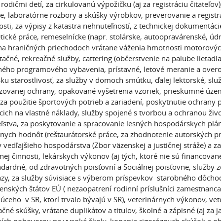
 rodičmi detí, za cirkulovanú výpožičku (aj za registráciu čitate
e, laboratórne rozbory a skúšky výrobkov, preverovanie a registráci
osti, za výpisy z katastra nehnuteľností, z technickej dokumentác
tické práce, remeselnícke (napr. stolárske, autoopravárenské, údr
na hraničných priechodoch vrátane váženia hmotnosti motorových 
tačné, rekreačné služby, cattering (občerstvenie na palube lietadla
ného programového vybavenia, prístavné, letové meranie a overo
ku starostlivosť, za služby v domoch smútku, ďalej lektorské, slu
izovanej ochrany, opakované vyšetrenia vzoriek, prieskumné územ
 za použitie športových potrieb a zariadení, poskytnutie ochrany
cich na vlastné náklady, služby spojené s tvorbou a ochranou živ
ľstva, za poskytovanie a spracovanie lesných hospodárskych plá
rnych hodnôt (reštaurátorské práce, za zhodnotenie autorských p
y vedľajšieho hospodárstva (Zbor väzenskej a justičnej stráže) a 
rnej činnosti, lekárskych výkonov (aj tých, ktoré nie sú financova
dardné, od zdravotných poisťovní a Sociálnej poisťovne, služby zd
zy, za služby súvisiace s výberom príspevkov starobného dôcho
lenských štátov EÚ ( nezaopatrení rodinní príslušníci zamestnan
úceho v SR, ktorí trvalo bývajú v SR), veterinárnych výkonov, vet
kačné skúšky, vrátane duplikátov a titulov, školné a zápisné (aj za