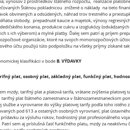
á; výnosov z prostriedkov štátneho rozpočtu, realizácie platobné
čovaných Štátnou pokladnicou znížené o náklady na tieto finan
vok obvinených a odsúdených, náhrad trov trestného a priestu
odňatia slobody, prepadnuté kaucie a majetok, výnosy regresnýc
 dedičského konania, produkcie cukru a izoglukózy (odvádzanýc
cich s ich výberom) a mylné platby. Ďalej sem patrí aj príjem pre
rozpočtové organizácie, ktoré na svojich mimorozpočtových účtoc
ového účtu použijú túto podpoložku na všetky príjmy získané t
onomickej klasifikácii v bode
B. VÝDAVKY
ifný plat, osobný plat, základný plat, funkčný plat, hodnos
sem mzdy; tarifný plat a platová tarifa, vrátane zvýšenia platovej
 tarifný plat štátneho zamestnanca v štátnozamestnaneckom pom
ej službe a vyrovnanie do výšky platovej tarify podľa toho istého
kovaných pod 613 a ostatných osobných vyrovnaní; plat ústavného č
 prídavku za výsluhu rokov; hodnostný plat profesionálneho vojak
. Patrí sem aj príslušná časť funkčného platu, mzdy za neaktívnu 