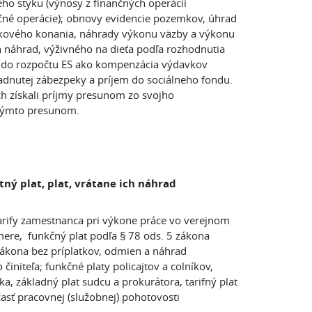
ho styku (výnosy z finančných operácií
čné operácie); obnovy evidencie pozemkov, úhrad
pkového konania, náhrady výkonu väzby a výkonu
h náhrad, výživného na dieťa podľa rozhodnutia
h do rozpočtu ES ako kompenzácia výdavkov
padnutej zábezpeky a príjem do sociálneho fondu.
h získali príjmy presunom zo svojho
akýmto presunom.
tný plat, plat, vrátane ich náhrad
 tarify zamestnanca pri výkone práce vo verejnom
ere, funkčný plat podľa § 78 ods. 5 zákona
 zákona bez príplatkov, odmien a náhrad
initeľa; funkčné platy policajtov a colníkov,
a, základný plat sudcu a prokurátora, tarifný plat
časť pracovnej (služobnej) pohotovosti