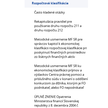
Rozpočtová klasifikácia
Často kladené otázky
Rekapitulácia pravidiel pre
používanie druhu rozpočtu 211 a
druhu rozpočtu 212
Metodické usmernenie MF SR pre
správcov kapitol k ekonomickej
klasifikácii rozpočtovej klasifikácie pri
poskytnutí finančných prostriedkov
zo štátnych finančných aktív
Metodické usmernenie MF SR ku
ekonomickej klasifikácii príjmov a
výdavkov Centra právnej pomoci a
príslušného súdu v konaní o oddlžení
konkurzom za dlžníka, ktorým je FO
podnikateľ, alebo FO nepodnikateľ
ÚPLNÉ ZNENIE Opatrenia
Ministerstva financií Slovenskej
republiky z 8. decembra 2004 č.