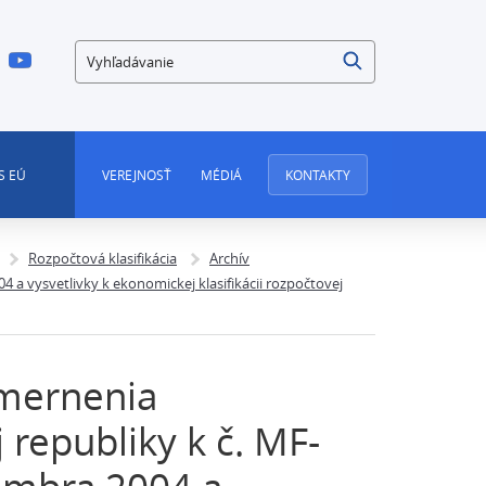
Vyhľadávanie
S EÚ
VEREJNOSŤ
MÉDIÁ
KONTAKTY
Rozpočtová klasifikácia
Archív
 a vysvetlivky k ekonomickej klasifikácii rozpočtovej
smernenia
 republiky k č. MF-