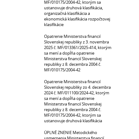
MF/010175/2004-42, ktorým sa
ustanovuje druhová klasifikácia,
organizačná klasifikácia a
ekonomická klasifikácia rozpočtovej
klasifikácie
Opatrenie Ministerstva financií
Slovenskej republiky z 3. novembra
2025 č. MF/013361/2025-414, ktorým
sa mení a dopĺňa opatrenie
Ministerstva financií Slovenskej
republiky z 8. decembra 2004 č.
MF/010175/2004-42
Opatrenie Ministerstva financií
Slovenskej republiky zo 4. decembra
2024 č. MF/011100/2024-42, ktorým
sa mení a dopĺňa opatrenie
Ministerstva financií Slovenskej
republiky z 8. decembra 2004 č.
MF/010175/2004-42, ktorým sa
ustanovuje druhová klasifikácia
ÚPLNÉ ZNENIE Metodického
usmernenia Ministerstva financií