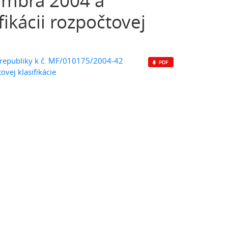
embra 2004 a
fikácii rozpočtovej
j republiky k č. MF/010175/2004-42
vej klasifikácie