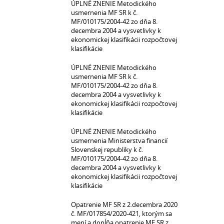
ÚPLNÉ ZNENIE Metodického
usmernenia MF SR k č.
MF/010175/2004-42 zo dňa 8.
decembra 2004 a vysvetlivky k
ekonomickej klasifikácii rozpočtovej
klasifikácie
ÚPLNÉ ZNENIE Metodického
usmernenia MF SR k č.
MF/010175/2004-42 zo dňa 8.
decembra 2004 a vysvetlivky k
ekonomickej klasifikácii rozpočtovej
klasifikácie
ÚPLNÉ ZNENIE Metodického
usmernenia Ministerstva financií
Slovenskej republiky k č.
MF/010175/2004-42 zo dňa 8.
decembra 2004 a vysvetlivky k
ekonomickej klasifikácii rozpočtovej
klasifikácie
Opatrenie MF SR z 2.decembra 2020
č. MF/017854/2020-421, ktorým sa
mení a dopĺňa opatrenie MF SR z