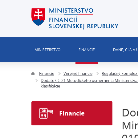
MINISTERSTVO
FINANCIE
DANE, CLÁ A
Financie
Verejné financie
Regulačný komplex 
Dodatok č. 21 Metodického usmernenia Ministerstva fi
klasifikácie
Do
Financie
Min