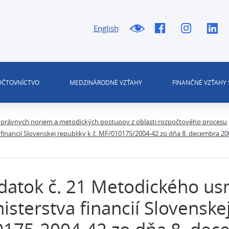
English
 ÚČTOVNÍCTVO
MEDZINÁRODNÉ VZŤAHY
FINANČNÉ VZŤAHY 
právnych noriem a metodických postupov z oblasti rozpočtového procesu
nancií Slovenskej republiky k č. MF/010175/2004-42 zo dňa 8. decembra 2004
datok č. 21 Metodického u
isterstva financií Slovenskej