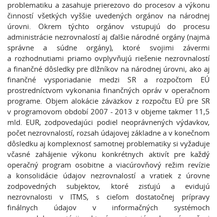
problematiku a zasahuje prierezovo do procesov a výkonu
činností všetkých vyššie uvedených orgánov na národnej
úrovni. Okrem týchto orgánov vstupujú do procesu
administrácie nezrovnalostí aj ďalšie národné orgány (najmä
správne a súdne orgány), ktoré svojimi závermi
a rozhodnutiami priamo ovplyvňujú riešenie nezrovnalostí
a finančné dôsledky pre dlžníkov na národnej úrovni, ako aj
finančné vysporiadanie medzi SR a rozpočtom EÚ
prostredníctvom vykonania finančných opráv v operačnom
programe. Objem alokácie záväzkov z rozpočtu EÚ pre SR
v programovom období 2007 - 2013 v objeme takmer 11,5
mld. EUR, zodpovedajúci podiel neoprávnených výdavkov,
počet nezrovnalostí, rozsah údajovej základne a v konečnom
dôsledku aj komplexnosť samotnej problematiky si vyžaduje
včasné zahájenie výkonu konkrétnych aktivít pre každý
operačný program osobitne a viacúrovňový režim revízie
a konsolidácie údajov nezrovnalostí a vratiek z úrovne
zodpovedných subjektov, ktoré zisťujú a evidujú
nezrovnalosti v ITMS, s cieľom dostatočnej prípravy
finálnych údajov v informačných systémoch