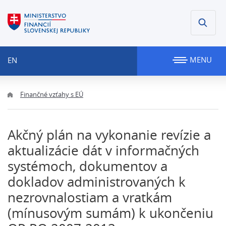
MENU
EN
Finančné vzťahy s EÚ
Akčný plán na vykonanie revízie a
aktualizácie dát v informačných
systémoch, dokumentov a
dokladov administrovaných k
nezrovnalostiam a vratkám
(mínusovým sumám) k ukončeniu