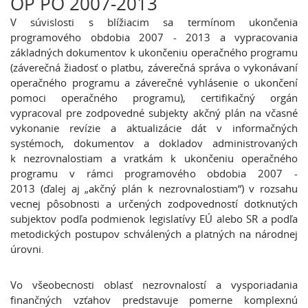
OP PO 2007-2013
V súvislosti s blížiacim sa termínom ukončenia
programového obdobia 2007 - 2013 a vypracovania
základných dokumentov k ukončeniu operačného programu
(záverečná žiadosť o platbu, záverečná správa o vykonávaní
operačného programu a záverečné vyhlásenie o ukončení
pomoci operačného programu), certifikačný orgán
vypracoval pre zodpovedné subjekty akčný plán na včasné
vykonanie revízie a aktualizácie dát v informačných
systémoch, dokumentov a dokladov administrovaných
k nezrovnalostiam a vratkám k ukončeniu operačného
programu v rámci programového obdobia 2007 -
2013 (ďalej aj „akčný plán k nezrovnalostiam“) v rozsahu
vecnej pôsobnosti a určených zodpovedností dotknutých
subjektov podľa podmienok legislatívy EÚ alebo SR a podľa
metodických postupov schválených a platných na národnej
úrovni.
Vo všeobecnosti oblasť nezrovnalostí a vysporiadania
finančných vzťahov predstavuje pomerne komplexnú