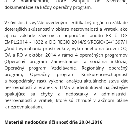
a v dokumentácii, ktoré vstupujú do záverečnej
dokumentácie za každý operačný program.
V súvislosti s vyššie uvedeným certifikačný orgán na základe
doterajších skúseností v oblasti nezrovnalostí a vratiek, ako
aj na základe záverov a odporúčaní auditu EK č. DG
EMPL:2014 - 1832 a DG REGIO:2014/SK/REGIO/C4/1397/1
„Audit vymáhania prostriedkov„ vykonaného na úrovni CO,
OA a RO v októbri 2014 v rámci 4 operačných programov
(Operačný program Zamestnanosť a sociálna inklúzia,
Operačný program Vzdelávanie, Regionálny operačný
program, Operačný program Konkurencieschopnosť
a hospodársky rast), vykonal analýzu aktuálneho stavu dát
nezrovnalostí a vratiek v ITMS a identifikoval najčastejšie
opakujúce sa chyby a nedostatky v administrácii
nezrovnalostí a vratiek, ktoré sú zhrnuté v akčnom pláne
k nezrovnalostiam.
Materiál nadobúda účinnosť dňa 20.04.2016