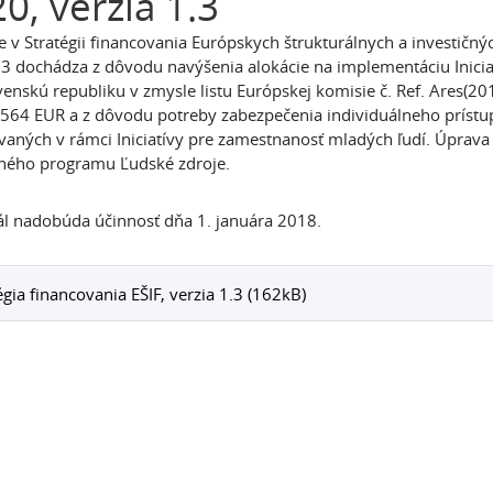
0, verzia 1.3
 v Stratégii financovania Európskych štrukturálnych a investič
1.3 dochádza z dôvodu navýšenia alokácie na implementáciu Inici
venskú republiku v zmysle listu Európskej komisie č. Ref. Ares(
564 EUR a z dôvodu potreby zabezpečenia individuálneho prístu
vaných v rámci Iniciatívy pre zamestnanosť mladých ľudí. Úprava 
ného programu Ľudské zdroje.
l nadobúda účinnosť dňa 1. januára 2018.
égia financovania EŠIF, verzia 1.3 (162kB)