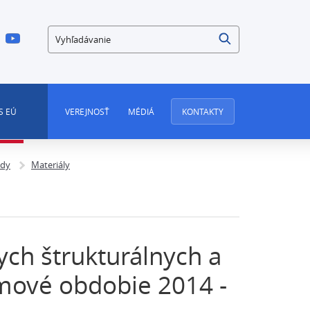
Vyhľadávanie
S EÚ
VEREJNOSŤ
MÉDIÁ
KONTAKTY
ndy
Materiály
ych štrukturálnych a
mové obdobie 2014 -