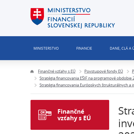
MINISTERSTVO
FINANCIE
DANE, CLÁ A
Finančné vzťahy s EÚ
Povstupové fondy EÚ
P
Stratégia financovania EŠIF na programové obdobie 2
Stratégia financovania Európskych štrukturálnych a 
Str
Finančné
vzťahy s EÚ
inv