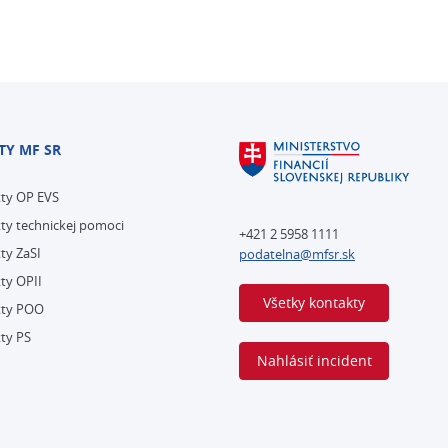
TY MF SR
kty OP EVS
ty technickej pomoci
+421 2 5958 1111
ty ZaSI
podatelna@mfsr.sk
ty OPII
Všetky kontakty
kty POO
ty PS
Nahlásiť incident