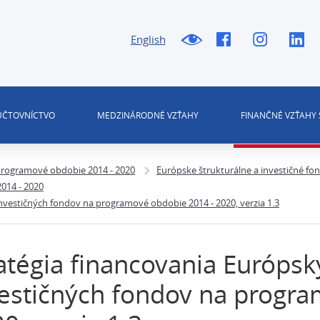
English
 ÚČTOVNÍCTVO
MEDZINÁRODNÉ VZŤAHY
FINANČNÉ VZŤAHY 
rogramové obdobie 2014 - 2020
Európske štrukturálne a investičné fo
014 - 2020
investičných fondov na programové obdobie 2014 - 2020, verzia 1.3
atégia financovania Európsk
estičných fondov na progra