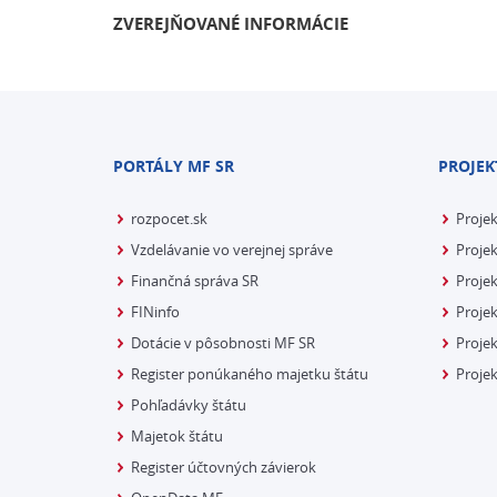
ZVEREJŇOVANÉ INFORMÁCIE
PORTÁLY MF SR
PROJEK
rozpocet.sk
Proje
Vzdelávanie vo verejnej správe
Projek
Finančná správa SR
Projek
FINinfo
Projek
Dotácie v pôsobnosti MF SR
Proje
Register ponúkaného majetku štátu
Projek
Pohľadávky štátu
Majetok štátu
Register účtovných závierok