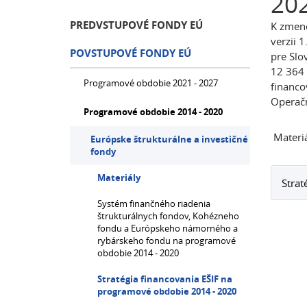
202
PREDVSTUPOVÉ FONDY EÚ
K zmene
verzii 
POVSTUPOVÉ FONDY EÚ
pre Slo
12 364 
Programové obdobie 2021 - 2027
financo
Operač
Programové obdobie 2014 - 2020
Materiá
Európske štrukturálne a investičné
fondy
Materiály
Strat
Systém finančného riadenia
štrukturálnych fondov, Kohézneho
fondu a Európskeho námorného a
rybárskeho fondu na programové
obdobie 2014 - 2020
Stratégia financovania EŠIF na
programové obdobie 2014 - 2020