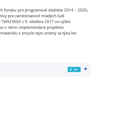
ných fondov pre programové obdobie 2014 – 2020,
atívy pre zamestnanosť mladých ľudí
2017)4923660 z 9. októbra 2017 vo výške
pu v rámci implementácie projektov
materiálu v zmysle tejto zmeny sa týka len