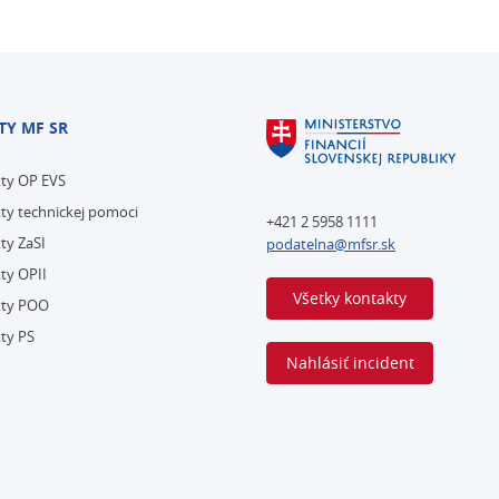
TY MF SR
kty OP EVS
ty technickej pomoci
+421 2 5958 1111
ty ZaSI
podatelna@mfsr.sk
ty OPII
Všetky kontakty
kty POO
ty PS
Nahlásiť incident