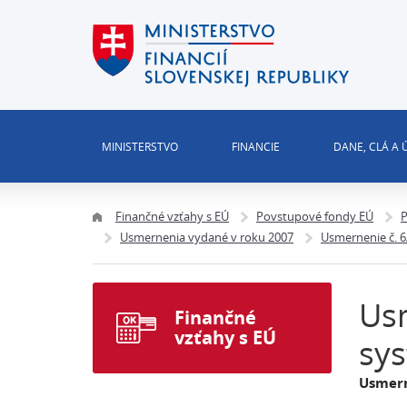
MINISTERSTVO
FINANCIE
DANE, CLÁ A
Finančné vzťahy s EÚ
Povstupové fondy EÚ
P
Usmernenia vydané v roku 2007
Usmernenie č. 6
Usm
Finančné
vzťahy s EÚ
sys
Usmern