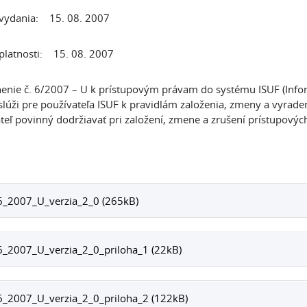
vydania: 15. 08. 2007
latnosti: 15. 08. 2007
nie č. 6/2007 – U k prístupovým právam do systému ISUF (Infor
 slúži pre používateľa ISUF k pravidlám založenia, zmeny a vyrade
teľ povinný dodržiavať pri založení, zmene a zrušení prístupovýc
6_2007_U_verzia_2_0 (265kB)
6_2007_U_verzia_2_0_priloha_1 (22kB)
6_2007_U_verzia_2_0_priloha_2 (122kB)