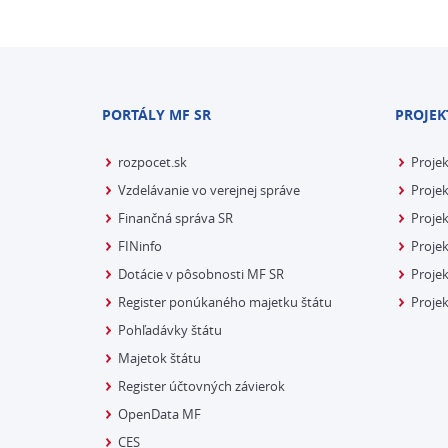
PORTÁLY MF SR
PROJEK
rozpocet.sk
Proje
Vzdelávanie vo verejnej správe
Projek
Finančná správa SR
Projek
FINinfo
Projek
Dotácie v pôsobnosti MF SR
Proje
Register ponúkaného majetku štátu
Projek
Pohľadávky štátu
Majetok štátu
Register účtovných závierok
OpenData MF
CES