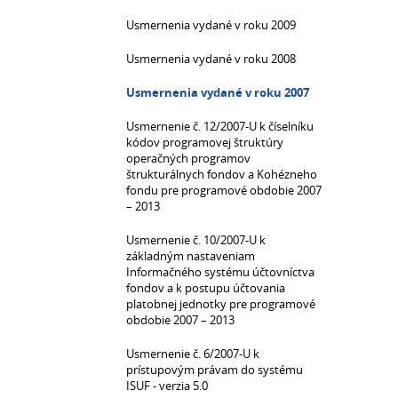
Usmernenia vydané v roku 2009
Usmernenia vydané v roku 2008
Usmernenia vydané v roku 2007
Usmernenie č. 12/2007-U k číselníku
kódov programovej štruktúry
operačných programov
štrukturálnych fondov a Kohézneho
fondu pre programové obdobie 2007
– 2013
Usmernenie č. 10/2007-U k
základným nastaveniam
Informačného systému účtovníctva
fondov a k postupu účtovania
platobnej jednotky pre programové
obdobie 2007 – 2013
Usmernenie č. 6/2007-U k
prístupovým právam do systému
ISUF - verzia 5.0