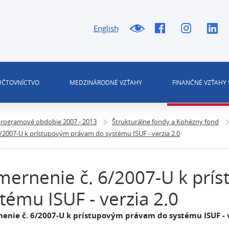
English
 ÚČTOVNÍCTVO
MEDZINÁRODNÉ VZŤAHY
FINANČNÉ VZŤAHY 
rogramové obdobie 2007 - 2013
Štrukturálne fondy a Kohézny fond
/2007-U k prístupovým právam do systému ISUF - verzia 2.0
ernenie č. 6/2007-U k prí
tému ISUF - verzia 2.0
enie č. 6/2007-U k prístupovým právam do systému ISUF - v