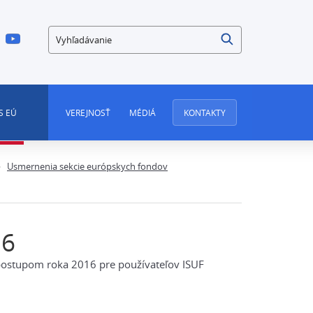
Vyhľadávanie
S EÚ
VEREJNOSŤ
MÉDIÁ
KONTAKTY
Usmernenia sekcie európskych fondov
16
stupom roka 2016 pre používateľov ISUF