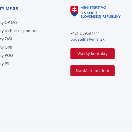
TY MF SR
kty OP EVS
ty technickej pomoci
+421 2 5958 1111
ty ZaSI
podatelna@mfsr.sk
ty OPII
Všetky kontakty
kty POO
ty PS
Nahlásiť incident