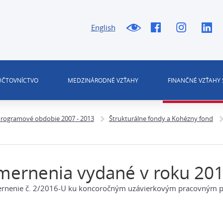
English
 ÚČTOVNÍCTVO
MEDZINÁRODNÉ VZŤAHY
FINANČNÉ VZŤAHY 
rogramové obdobie 2007 - 2013
Štrukturálne fondy a Kohézny fond
mernenia vydané v roku 20
rnenie č. 2/2016-U ku koncoročným uzávierkovým pracovným po