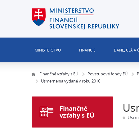
MINISTERSTVO
FINANCIE
DANE, CLÁ A
Finančné vzťahy s EÚ
Povstupové fondy EÚ
P
Usmernenia vydané v roku 2016
Us
Finančné
vzťahy s EÚ
Usme