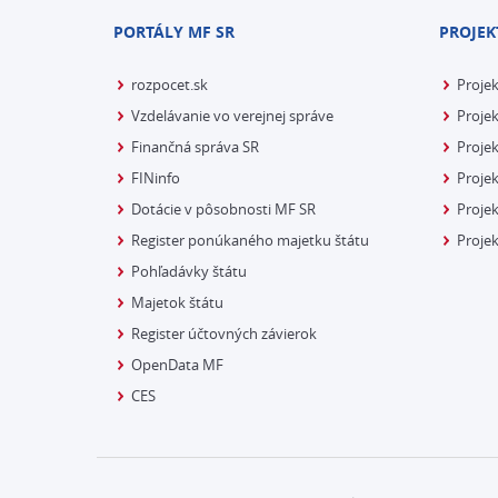
PORTÁLY MF SR
PROJEK
rozpocet.sk
Proje
Vzdelávanie vo verejnej správe
Projek
Finančná správa SR
Projek
FINinfo
Projek
Dotácie v pôsobnosti MF SR
Proje
Register ponúkaného majetku štátu
Projek
Pohľadávky štátu
Majetok štátu
Register účtovných závierok
OpenData MF
CES