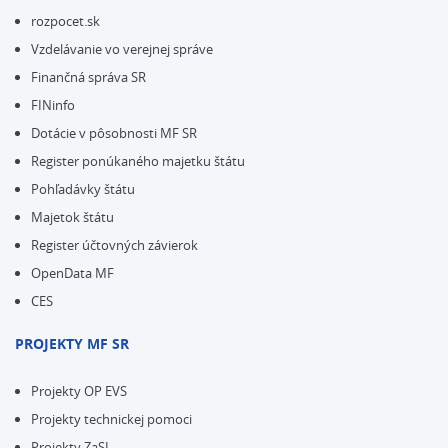
rozpocet.sk
Vzdelávanie vo verejnej správe
Finančná správa SR
FINinfo
Dotácie v pôsobnosti MF SR
Register ponúkaného majetku štátu
Pohľadávky štátu
Majetok štátu
Register účtovných závierok
OpenData MF
CES
PROJEKTY MF SR
Projekty OP EVS
Projekty technickej pomoci
Projekty ZaSI