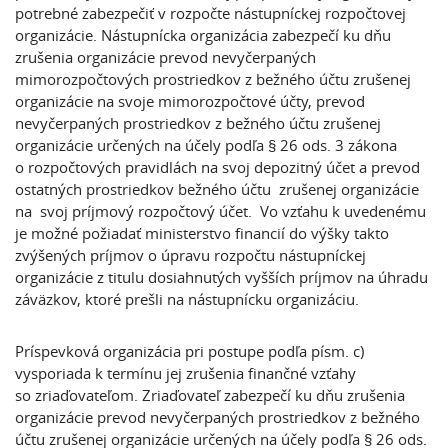
potrebné zabezpečiť v rozpočte nástupníckej rozpočtovej
organizácie. Nástupnícka organizácia zabezpečí ku dňu
zrušenia organizácie prevod nevyčerpaných
mimorozpočtových prostriedkov z bežného účtu zrušenej
organizácie na svoje mimorozpočtové účty, prevod
nevyčerpaných prostriedkov z bežného účtu zrušenej
organizácie určených na účely podľa § 26 ods. 3 zákona
o rozpočtových pravidlách na svoj depozitný účet a prevod
ostatných prostriedkov bežného účtu zrušenej organizácie
na svoj príjmový rozpočtový účet. Vo vzťahu k uvedenému
je možné požiadať ministerstvo financií do výšky takto
zvýšených príjmov o úpravu rozpočtu nástupníckej
organizácie z titulu dosiahnutých vyšších príjmov na úhradu
záväzkov, ktoré prešli na nástupnícku organizáciu.
Príspevková organizácia pri postupe podľa písm. c)
vysporiada k termínu jej zrušenia finančné vzťahy
so zriaďovateľom. Zriaďovateľ zabezpečí ku dňu zrušenia
organizácie prevod nevyčerpaných prostriedkov z bežného
účtu zrušenej organizácie určených na účely podľa § 26 ods.