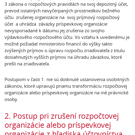
3 zákona o rozpočtových pravidlách na svoj depozitný účet,
prevod ostatných nevyčerpaných prostriedkov bežného
účtu zrušenej organizácie na svoj príjmový rozpočtový
účet a uhrádza záväzky príspevkovej organizácie
nevysporiadané k dátumu jej zrušenia zo svojho
výdavkového rozpočtového účtu. Vo vzťahu k uvedenému je
možné požiadať ministerstvo financií do výšky takto
zvýšených príjmov o úpravu rozpočtu zriaďovateľa z titulu
dosiahnutých vyšších príjmov na úhradu záväzkov, ktoré
prešli na zriaďovateľa.
Postupom v časti 1. nie sú dotknuté ustanovenia osobitných
zákonov, ktoré upravujú priamu transformáciu rozpočtovej
organizácie alebo príspevkovej organizácie na iné právnické
osoby.
2. Postup pri zrušení rozpočtovej
organizácie alebo príspevkovej
organizácie z hľadiska účtovníctva