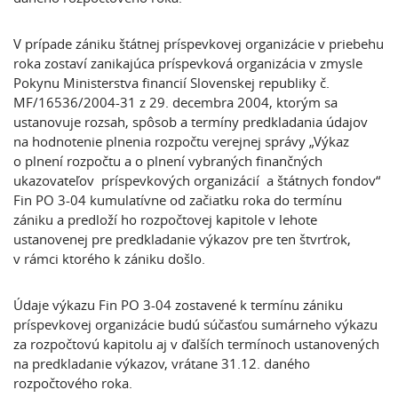
V prípade zániku štátnej príspevkovej organizácie v priebehu
roka zostaví zanikajúca príspevková organizácia v zmysle
Pokynu Ministerstva financií Slovenskej republiky č.
MF/16536/2004-31 z 29. decembra 2004, ktorým sa
ustanovuje rozsah, spôsob a termíny predkladania údajov
na hodnotenie plnenia rozpočtu verejnej správy „Výkaz
o plnení rozpočtu a o plnení vybraných finančných
ukazovateľov príspevkových organizácií a štátnych fondov“
Fin PO 3-04 kumulatívne od začiatku roka do termínu
zániku a predloží ho rozpočtovej kapitole v lehote
ustanovenej pre predkladanie výkazov pre ten štvrťrok,
v rámci ktorého k zániku došlo.
Údaje výkazu Fin PO 3-04 zostavené k termínu zániku
príspevkovej organizácie budú súčasťou sumárneho výkazu
za rozpočtovú kapitolu aj v ďalších termínoch ustanovených
na predkladanie výkazov, vrátane 31.12. daného
rozpočtového roka.