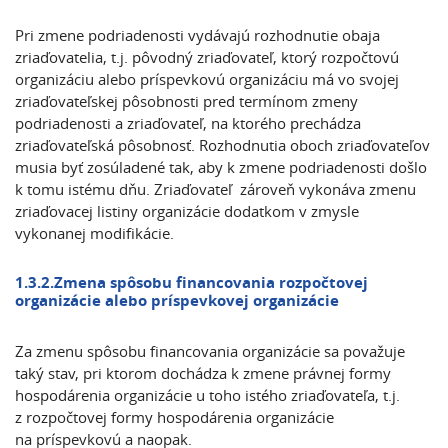
Pri zmene podriadenosti vydávajú rozhodnutie obaja
zriaďovatelia, t.j. pôvodný zriaďovateľ, ktorý rozpočtovú
organizáciu alebo príspevkovú organizáciu má vo svojej
zriaďovateľskej pôsobnosti pred termínom zmeny
podriadenosti a zriaďovateľ, na ktorého prechádza
zriaďovateľská pôsobnosť. Rozhodnutia oboch zriaďovateľov
musia byť zosúladené tak, aby k zmene podriadenosti došlo
k tomu istému dňu. Zriaďovateľ zároveň vykonáva zmenu
zriaďovacej listiny organizácie dodatkom v zmysle
vykonanej modifikácie.
1.3.2.Zmena spôsobu financovania rozpočtovej
organizácie alebo príspevkovej organizácie
Za zmenu spôsobu financovania organizácie sa považuje
taký stav, pri ktorom dochádza k zmene právnej formy
hospodárenia organizácie u toho istého zriaďovateľa, t.j.
z rozpočtovej formy hospodárenia organizácie
na príspevkovú a naopak.