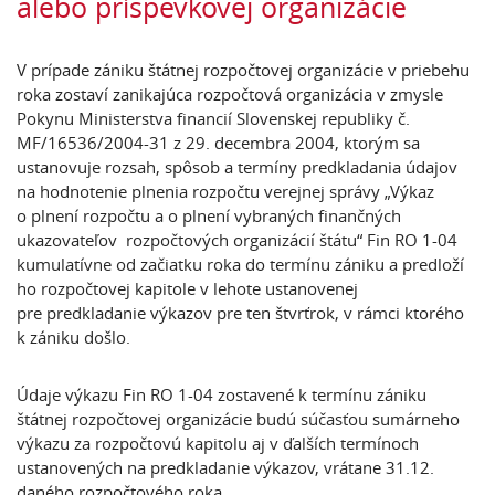
alebo príspevkovej organizácie
V prípade zániku štátnej rozpočtovej organizácie v priebehu
roka zostaví zanikajúca rozpočtová organizácia v zmysle
Pokynu Ministerstva financií Slovenskej republiky č.
MF/16536/2004-31 z 29. decembra 2004, ktorým sa
ustanovuje rozsah, spôsob a termíny predkladania údajov
na hodnotenie plnenia rozpočtu verejnej správy „Výkaz
o plnení rozpočtu a o plnení vybraných finančných
ukazovateľov rozpočtových organizácií štátu“ Fin RO 1-04
kumulatívne od začiatku roka do termínu zániku a predloží
ho rozpočtovej kapitole v lehote ustanovenej
pre predkladanie výkazov pre ten štvrťrok, v rámci ktorého
k zániku došlo.
Údaje výkazu Fin RO 1-04 zostavené k termínu zániku
štátnej rozpočtovej organizácie budú súčasťou sumárneho
výkazu za rozpočtovú kapitolu aj v ďalších termínoch
ustanovených na predkladanie výkazov, vrátane 31.12.
daného rozpočtového roka.