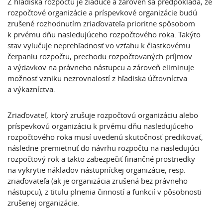
Z hľadiska rozpočtu je žiadúce a zároveň sa predpokladá, že
rozpočtové organizácie a príspevkové organizácie budú
zrušené rozhodnutím zriaďovateľa prioritne spôsobom
k prvému dňu nasledujúceho rozpočtového roka. Takýto
stav vylučuje neprehľadnosť vo vzťahu k čiastkovému
čerpaniu rozpočtu, prechodu rozpočtovaných príjmov
a výdavkov na právneho nástupcu a zároveň eliminuje
možnosť vzniku nezrovnalostí z hľadiska účtovníctva
a výkazníctva.
Zriaďovateľ, ktorý zrušuje rozpočtovú organizáciu alebo
príspevkovú organizáciu k prvému dňu nasledujúceho
rozpočtového roka musí uvedenú skutočnosť predikovať,
následne premietnuť do návrhu rozpočtu na nasledujúci
rozpočtový rok a takto zabezpečiť finančné prostriedky
na vykrytie nákladov nástupníckej organizácie, resp.
zriaďovateľa (ak je organizácia zrušená bez právneho
nástupcu), z titulu plnenia činností a funkcií v pôsobnosti
zrušenej organizácie.