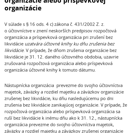
organizácie alebo príspevkovej
organizácie
V súlade s § 16 ods. 4 c) zákona č. 431/2002 Z. z.
o účtovníctve v znení neskorších predpisov rozpočtová
organizácia a príspevková organizácia pri zrušení bez
likvidácie
uzatvára účtovné knihy ku dňu zrušenia bez
likvidácie
. V prípade, že dňom zrušenia organizácie bez
likvidácie je 31. 12. daného účtovného obdobia, uzavrie
zrušovaná rozpočtová organizácia alebo príspevková
organizácia účtovné knihy k tomuto dátumu.
Nástupnícka organizácia prevezme do svojho účtovníctva
majetok, záväzky a rozdiel majetku a záväzkov organizácie
zrušenej bez likvidácie, ku dňu nasledujúcemu po dni
zrušenia bez likvidácie zanikajúcej organizácie. V prípade, že
rozpočtová organizácia alebo príspevková organizácia sa
ruší bez likvidácie k inému dňu ako k 31. 12., nástupnícka
organizácia prevezme do svojho účtovníctva majetok,
záväzky a rozdiel majetku a záväzkov zrušenej organizácie