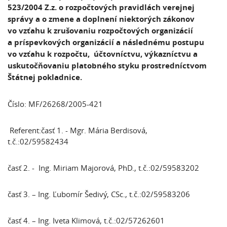
523/2004 Z.z. o rozpočtových pravidlách verejnej
správy a o zmene a doplnení niektorých zákonov
vo vzťahu k zrušovaniu rozpočtových organizácií
a príspevkových organizácií a následnému postupu
vo vzťahu k rozpočtu, účtovníctvu, výkazníctvu a
uskutočňovaniu platobného styku prostredníctvom
Štátnej pokladnice.
Číslo: MF/26268/2005-421
Referent:časť 1. - Mgr. Mária Berdisová,
t.č.:02/59582434
časť 2. - Ing. Miriam Majorová, PhD., t.č.:02/59583202
časť 3. – Ing. Ľubomír Šedivý, CSc., t.č.:02/59583206
časť 4. – Ing. Iveta Klimová, t.č.:02/57262601