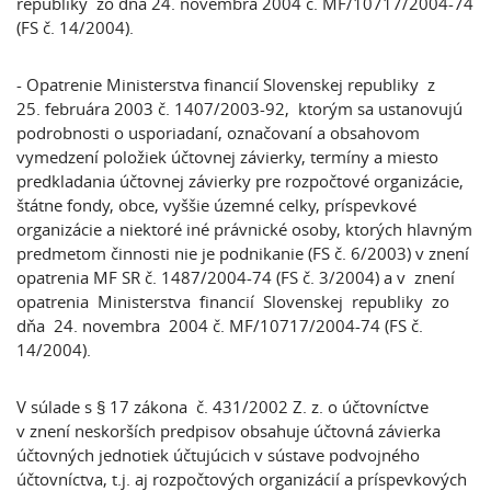
republiky zo dňa 24. novembra 2004 č. MF/10717/2004-74
(FS č. 14/2004).
- Opatrenie Ministerstva financií Slovenskej republiky z
25. februára 2003 č. 1407/2003-92, ktorým sa ustanovujú
podrobnosti o usporiadaní, označovaní a obsahovom
vymedzení položiek účtovnej závierky, termíny a miesto
predkladania účtovnej závierky pre rozpočtové organizácie,
štátne fondy, obce, vyššie územné celky, príspevkové
organizácie a niektoré iné právnické osoby, ktorých hlavným
predmetom činnosti nie je podnikanie (FS č. 6/2003) v znení
opatrenia MF SR č. 1487/2004-74 (FS č. 3/2004) a v znení
opatrenia Ministerstva financií Slovenskej republiky zo
dňa 24. novembra 2004 č. MF/10717/2004-74 (FS č.
14/2004).
V súlade s § 17 zákona č. 431/2002 Z. z. o účtovníctve
v znení neskorších predpisov obsahuje účtovná závierka
účtovných jednotiek účtujúcich v sústave podvojného
účtovníctva, t.j. aj rozpočtových organizácií a príspevkových