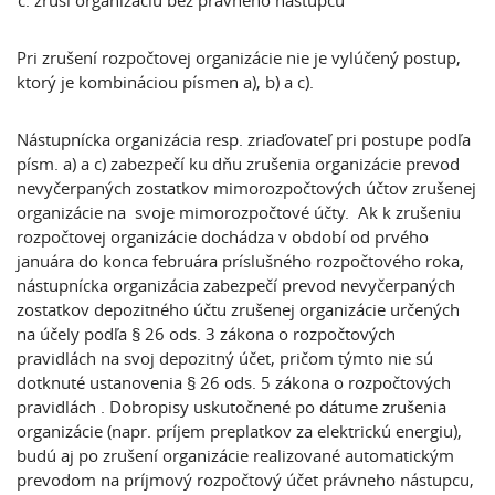
zruší organizáciu bez právneho nástupcu
Pri zrušení rozpočtovej organizácie nie je vylúčený postup,
ktorý je kombináciou písmen a), b) a c).
Nástupnícka organizácia resp. zriaďovateľ pri postupe podľa
písm. a) a c) zabezpečí ku dňu zrušenia organizácie prevod
nevyčerpaných zostatkov mimorozpočtových účtov zrušenej
organizácie na svoje mimorozpočtové účty. Ak k zrušeniu
rozpočtovej organizácie dochádza v období od prvého
januára do konca februára príslušného rozpočtového roka,
nástupnícka organizácia zabezpečí prevod nevyčerpaných
zostatkov depozitného účtu zrušenej organizácie určených
na účely podľa § 26 ods. 3 zákona o rozpočtových
pravidlách na svoj depozitný účet, pričom týmto nie sú
dotknuté ustanovenia § 26 ods. 5 zákona o rozpočtových
pravidlách . Dobropisy uskutočnené po dátume zrušenia
organizácie (napr. príjem preplatkov za elektrickú energiu),
budú aj po zrušení organizácie realizované automatickým
prevodom na príjmový rozpočtový účet právneho nástupcu,