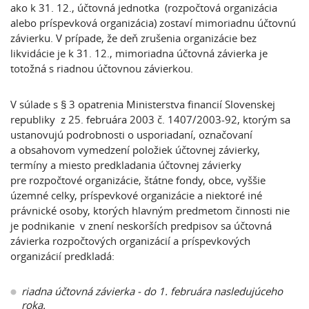
ako k 31. 12., účtovná jednotka (rozpočtová organizácia
alebo príspevková organizácia) zostaví mimoriadnu účtovnú
závierku. V prípade, že deň zrušenia organizácie bez
likvidácie je k 31. 12., mimoriadna účtovná závierka je
totožná s riadnou účtovnou závierkou.
V súlade s § 3 opatrenia Ministerstva financií Slovenskej
republiky z 25. februára 2003 č. 1407/2003-92, ktorým sa
ustanovujú podrobnosti o usporiadaní, označovaní
a obsahovom vymedzení položiek účtovnej závierky,
termíny a miesto predkladania účtovnej závierky
pre rozpočtové organizácie, štátne fondy, obce, vyššie
územné celky, príspevkové organizácie a niektoré iné
právnické osoby, ktorých hlavným predmetom činnosti nie
je podnikanie v znení neskorších predpisov sa účtovná
závierka rozpočtových organizácií a príspevkových
organizácií predkladá:
riadna účtovná závierka - do 1. februára nasledujúceho
roka.