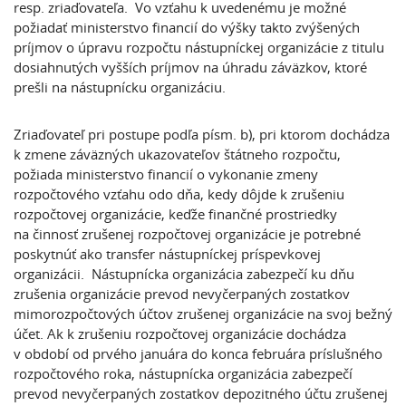
resp. zriaďovateľa. Vo vzťahu k uvedenému je možné
požiadať ministerstvo financií do výšky takto zvýšených
príjmov o úpravu rozpočtu nástupníckej organizácie z titulu
dosiahnutých vyšších príjmov na úhradu záväzkov, ktoré
prešli na nástupnícku organizáciu.
Zriaďovateľ pri postupe podľa písm. b), pri ktorom dochádza
k zmene záväzných ukazovateľov štátneho rozpočtu,
požiada ministerstvo financií o vykonanie zmeny
rozpočtového vzťahu odo dňa, kedy dôjde k zrušeniu
rozpočtovej organizácie, keďže finančné prostriedky
na činnosť zrušenej rozpočtovej organizácie je potrebné
poskytnúť ako transfer nástupníckej príspevkovej
organizácii. Nástupnícka organizácia zabezpečí ku dňu
zrušenia organizácie prevod nevyčerpaných zostatkov
mimorozpočtových účtov zrušenej organizácie na svoj bežný
účet. Ak k zrušeniu rozpočtovej organizácie dochádza
v období od prvého januára do konca februára príslušného
rozpočtového roka, nástupnícka organizácia zabezpečí
prevod nevyčerpaných zostatkov depozitného účtu zrušenej