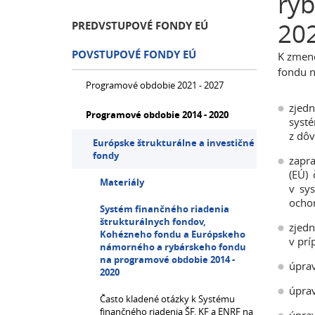
ryb
202
PREDVSTUPOVÉ FONDY EÚ
POVSTUPOVÉ FONDY EÚ
K zmene
fondu n
Programové obdobie 2021 - 2027
zjedn
Programové obdobie 2014 - 2020
syst
z dôv
Európske štrukturálne a investičné
fondy
zapra
(EÚ) 
Materiály
v sys
ochor
Systém finančného riadenia
štrukturálnych fondov,
zjed
Kohézneho fondu a Európskeho
v prí
námorného a rybárskeho fondu
na programové obdobie 2014 -
úprav
2020
úprav
Často kladené otázky k Systému
finančného riadenia ŠF, KF a ENRF na