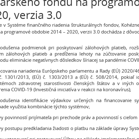
árskeho fondu na programo
0, verzia 3.0
 v Systéme finančného riadenia štrukturálnych fondov, Kohéz
a programové obdobie 2014 – 2020, verzii 3.0 dochádza z dôvo
odušenia podmienok pri poskytovaní zálohových platieb, rozš
ém zálohových platieb a predĺženia lehoty na zúčtovanie pos
odu eliminácie negatívnych dôsledkov šíriacej sa pandémie COVI
covania nariadenia Európskeho parlamentu a Rady (EÚ) 2020/4
č. 1301/2013, (EÚ) č. 1303/2013 a (EÚ) č. 508/2014, pokiaľ id
témoch zdravotnej starostlivosti členských štátov a v iných 
enia COVID-19 (Investičná iniciatíva v reakcii na koronavírus);
nodušenia identifikácie výdavkov určených na financovanie s
pade využitia kombinácie týchto systémov;
y povinností prijímateľa pri prechode práv a povinností s cieľom
y postupu predkladania žiadosti o platbu na základe úpravy Syst