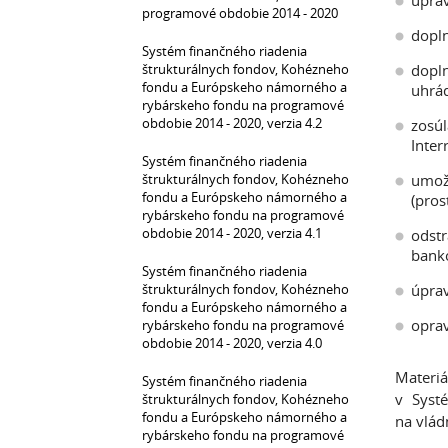
úprav
programové obdobie 2014 - 2020
dopln
Systém finančného riadenia
štrukturálnych fondov, Kohézneho
dopl
fondu a Európskeho námorného a
uhrád
rybárskeho fondu na programové
obdobie 2014 - 2020, verzia 4.2
zosúl
Inter
Systém finančného riadenia
štrukturálnych fondov, Kohézneho
umožn
fondu a Európskeho námorného a
(pros
rybárskeho fondu na programové
obdobie 2014 - 2020, verzia 4.1
odstr
banko
Systém finančného riadenia
štrukturálnych fondov, Kohézneho
úprav
fondu a Európskeho námorného a
oprav
rybárskeho fondu na programové
obdobie 2014 - 2020, verzia 4.0
Materiá
Systém finančného riadenia
v Syst
štrukturálnych fondov, Kohézneho
fondu a Európskeho námorného a
na vlád
rybárskeho fondu na programové