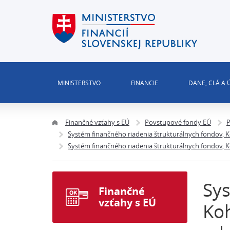
MINISTERSTVO
FINANCIE
DANE, CLÁ A
Finančné vzťahy s EÚ
Povstupové fondy EÚ
P
Systém finančného riadenia štrukturálnych fondov
Systém finančného riadenia štrukturálnych fondov,
Sys
Finančné
vzťahy s EÚ
Ko