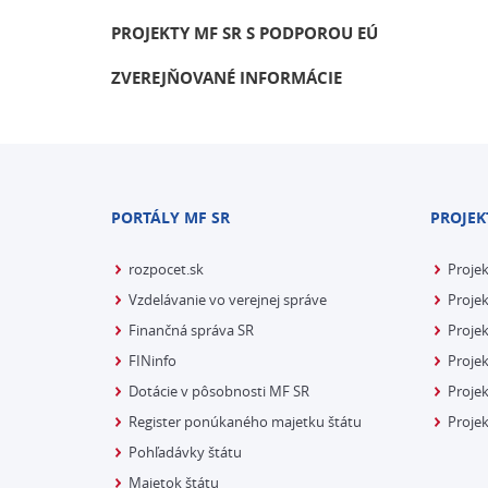
PROJEKTY MF SR S PODPOROU EÚ
ZVEREJŇOVANÉ INFORMÁCIE
PORTÁLY MF SR
PROJEK
rozpocet.sk
Proje
Vzdelávanie vo verejnej správe
Projek
Finančná správa SR
Projek
FINinfo
Projek
Dotácie v pôsobnosti MF SR
Proje
Register ponúkaného majetku štátu
Projek
Pohľadávky štátu
Majetok štátu