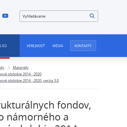
Vyhľadávanie
S EÚ
VEREJNOSŤ
MÉDIÁ
KONTAKTY
ndy
Materiály
ové obdobie 2014 - 2020
é obdobie 2014 - 2020, verzia 3.0
rukturálnych fondov,
ho námorného a