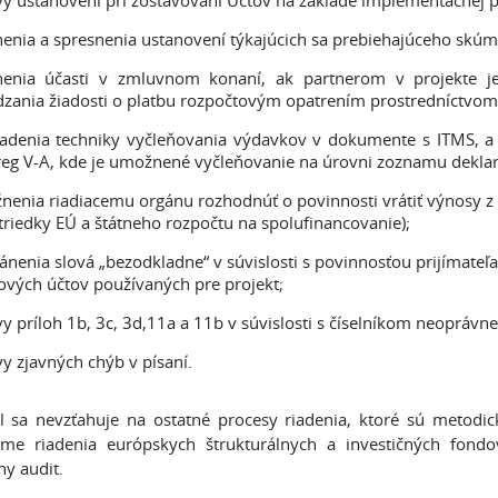
y ustanovení pri zostavovaní Účtov na základe implementačnej p
enia a spresnenia ustanovení týkajúcich sa prebiehajúceho skúm
nenia účasti v zmluvnom konaní, ak partnerom v projekte je
zania žiadosti o platbu rozpočtovým opatrením prostredníctvom
adenia techniky vyčleňovania výdavkov v dokumente s ITMS, a 
reg V-A, kde je umožnené vyčleňovanie na úrovni zoznamu dekl
enia riadiacemu orgánu rozhodnúť o povinnosti vrátiť výnosy z
triedky EÚ a štátneho rozpočtu na spolufinancovanie);
ánenia slová „bezodkladne“ v súvislosti s povinnosťou prijímate
vých účtov používaných pre projekt;
y príloh 1b, 3c, 3d,11a a 11b v súvislosti s číselníkom neopráv
y zjavných chýb v písaní.
l sa nevzťahuje na ostatné procesy riadenia, ktoré sú meto
éme riadenia európskych štrukturálnych a investičných fon
ny audit.