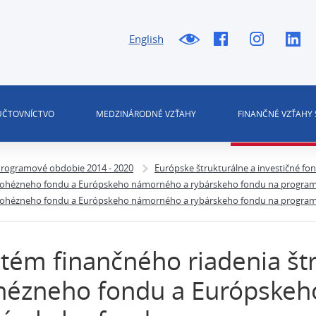
English
 ÚČTOVNÍCTVO
MEDZINÁRODNÉ VZŤAHY
FINANČNÉ VZŤAHY 
rogramové obdobie 2014 - 2020
Európske štrukturálne a investičné fo
, Kohézneho fondu a Európskeho námorného a rybárskeho fondu na program
 Kohézneho fondu a Európskeho námorného a rybárskeho fondu na programov
tém finančného riadenia št
hézneho fondu a Európske