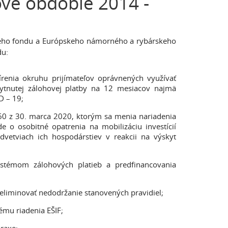
vé obdobie 2014 -
neho fondu a Európskeho námorného a rybárskeho
du:
írenia okruhu prijímateľov oprávnených využívať
kytnutej zálohovej platby na 12 mesiacov najmä
D – 19;
60 z 30. marca 2020, ktorým sa menia nariadenia
e o osobitné opatrenia na mobilizáciu investícií
odvetviach ich hospodárstiev v reakcii na výskyt
ystémom zálohových platieb a predfinancovania
 eliminovať nedodržanie stanovených pravidiel;
ému riadenia EŠIF;