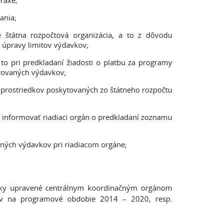
raxe;
ania;
 štátna rozpočtová organizácia, a to z dôvodu
 úpravy limitov výdavkov;
to pri predkladaní žiadosti o platbu za programy
arovaných výdavkov;
 prostriedkov poskytovaných zo štátneho rozpočtu
ľa informovať riadiaci orgán o predkladaní zoznamu
nených výdavkov pri riadiacom orgáne;
dicky upravené centrálnym koordinačným orgánom
dov na programové obdobie 2014 – 2020, resp.