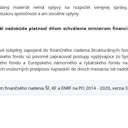
adaný materiál nemá vplyvy na rozpočet verejnej správy, p
tizáciu spoločnosti a ani sociálne vplyvy.
ál nadobúda platnosť dňom schválenia ministrom financií 
ivé subjekty zapojené do finančného riadenia štrukturálnych
skeho fondu sú povinné zapracovať postupy vyplývajúce zo Sys
eho fondu a Európskeho námorného a rybárskeho fondu na
ich vnútorných predpisov najneskôr do dvoch mesiacov od nadob
m finančného riadenia ŠF, KF a ENRF na PO 2014 - 2020, verzia 3