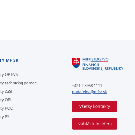
TY MF SR
kty OP EVS
ty technickej pomoci
+421 2 5958 1111
ty ZaSI
podatelna@mfsr.sk
ty OPII
Všetky kontakty
kty POO
ty PS
Nahlásiť incident