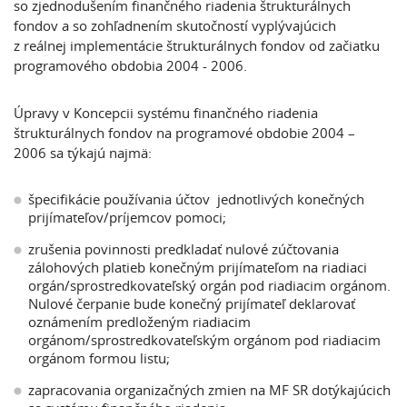
so zjednodušením finančného riadenia štrukturálnych
fondov a so zohľadnením skutočností vyplývajúcich
z reálnej implementácie štrukturálnych fondov od začiatku
programového obdobia 2004 - 2006.
Úpravy v Koncepcii systému finančného riadenia
štrukturálnych fondov na programové obdobie 2004 –
2006 sa týkajú najmä:
špecifikácie používania účtov jednotlivých konečných
prijímateľov/príjemcov pomoci;
zrušenia povinnosti predkladať nulové zúčtovania
zálohových platieb konečným prijímateľom na riadiaci
orgán/sprostredkovateľský orgán pod riadiacim orgánom.
Nulové čerpanie bude konečný prijímateľ deklarovať
oznámením predloženým riadiacim
orgánom/sprostredkovateľským orgánom pod riadiacim
orgánom formou listu;
zapracovania organizačných zmien na MF SR dotýkajúcich