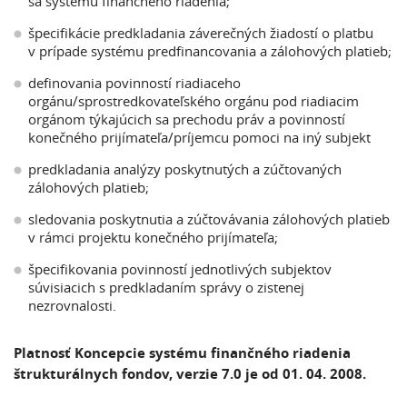
sa systému finančného riadenia;
špecifikácie predkladania záverečných žiadostí o platbu
v prípade systému predfinancovania a zálohových platieb;
definovania povinností riadiaceho
orgánu/sprostredkovateľského orgánu pod riadiacim
orgánom týkajúcich sa prechodu práv a povinností
konečného prijímateľa/príjemcu pomoci na iný subjekt
predkladania analýzy poskytnutých a zúčtovaných
zálohových platieb;
sledovania poskytnutia a zúčtovávania zálohových platieb
v rámci projektu konečného prijímateľa;
špecifikovania povinností jednotlivých subjektov
súvisiacich s predkladaním správy o zistenej
nezrovnalosti.
Platnosť Koncepcie systému finančného riadenia
štrukturálnych fondov, verzie 7.0 je od 01. 04. 2008.