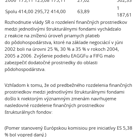
2006
175,11
125,08
175,11
27,02
502,33
1
Spolu
414,00
295,72
414,00
63,89
187,61
Rozhodnutie vlády SR o rozdelení finančných prostriedkov
medzi jednotlivými štrukturálnymi fondami vychádzalo
z reakcie na zníženú úroveň priamych platieb
do pôdohospodárstva, ktoré na základe negociácií v júni
2002 boli na úrovni 25 %, 30 % a 35 % v rokoch 2004,
2005 a 2006. Zvýšenie podielu EAGGFu a FIFG malo
zabezpečiť dodatočné prostriedky do oblasti
pôdohospodárstva.
Vzhľadom k tomu, že od predbežného rozdelenia finančných
prostriedkov medzi jednotlivými štrukturálnymi fondami
došlo k niektorým významným zmenám navrhujeme
nasledovné rozdelenie finančných prostriedkov
štrukturálnych fondov:
(Pomer stanovený Európskou komisiou pre iniciatívy ES 5,38
% bol vopred daný.)