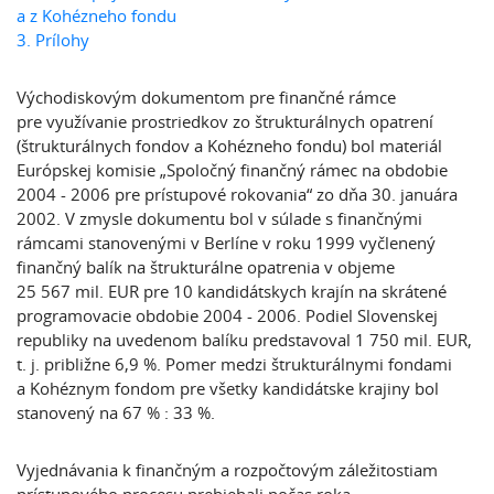
a z Kohézneho fondu
3. Prílohy
Východiskovým dokumentom pre finančné rámce
pre využívanie prostriedkov zo štrukturálnych opatrení
(štrukturálnych fondov a Kohézneho fondu) bol materiál
Európskej komisie „Spoločný finančný rámec na obdobie
2004 - 2006 pre prístupové rokovania“ zo dňa 30. januára
2002. V zmysle dokumentu bol v súlade s finančnými
rámcami stanovenými v Berlíne v roku 1999 vyčlenený
finančný balík na štrukturálne opatrenia v objeme
25 567 mil. EUR pre 10 kandidátskych krajín na skrátené
programovacie obdobie 2004 - 2006. Podiel Slovenskej
republiky na uvedenom balíku predstavoval 1 750 mil. EUR,
t. j. približne 6,9 %. Pomer medzi štrukturálnymi fondami
a Kohéznym fondom pre všetky kandidátske krajiny bol
stanovený na 67 % : 33 %.
Vyjednávania k finančným a rozpočtovým záležitostiam