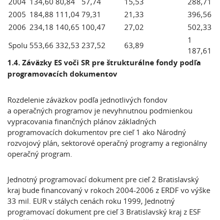
2004
134,60
80,84
57,74
15,53
288,71
2005
184,88
111,04
79,31
21,33
396,56
2006
234,18
140,65
100,47
27,02
502,33
1
Spolu
553,66
332,53
237,52
63,89
187,61
1.4. Záväzky ES voči SR pre štrukturálne fondy podľa
programovacích dokumentov
Rozdelenie záväzkov podľa jednotlivých fondov
a operačných programov je nevyhnutnou podmienkou
vypracovania finančných plánov základných
programovacích dokumentov pre cieľ 1 ako Národný
rozvojový plán, sektorové operačný programy a regionálny
operačný program.
Jednotný programovací dokument pre cieľ 2 Bratislavský
kraj bude financovaný v rokoch 2004-2006 z ERDF vo výške
33 mil. EUR v stálych cenách roku 1999, Jednotný
programovací dokument pre cieľ 3 Bratislavský kraj z ESF