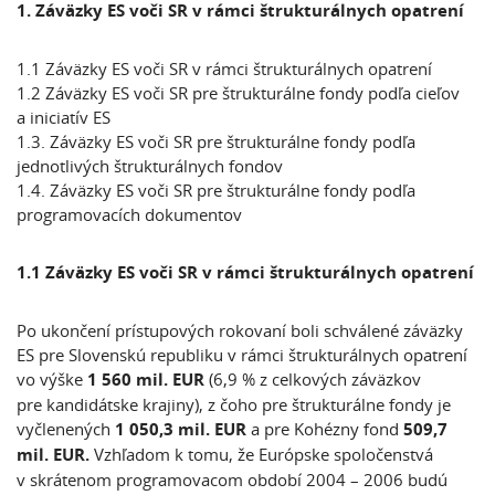
1. Záväzky ES
voči SR v rámci štrukturálnych opatrení
1.1 Záväzky ES voči SR v rámci štrukturálnych opatrení
1.2 Záväzky ES voči SR pre štrukturálne fondy podľa cieľov
a iniciatív ES
1.3. Záväzky ES voči SR pre štrukturálne fondy podľa
jednotlivých štrukturálnych fondov
1.4. Záväzky ES voči SR pre štrukturálne fondy podľa
programovacích dokumentov
1.1 Záväzky ES voči SR v rámci štrukturálnych opatrení
Po ukončení prístupových rokovaní boli schválené záväzky
ES pre Slovenskú republiku v rámci štrukturálnych opatrení
vo výške
1 560 mil. EUR
(6,9 % z celkových záväzkov
pre kandidátske krajiny), z čoho pre štrukturálne fondy je
vyčlenených
1 050,3 mil. EUR
a pre Kohézny fond
509,7
mil. EUR.
Vzhľadom k tomu, že Európske spoločenstvá
v skrátenom programovacom období 2004 – 2006 budú