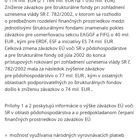
o 114 mil. EUR (z 1 164 mil. EUR na 1 050 mil. EUR).
Zníženie záväzkov pre štrukturálne fondy pri zohľadnení
uznesenia vlády SR č. 782/2002, v ktorom sa rozhodlo
o predbežnom rozdelení finančných prostriedkov medzi
jednotlivými štrukturálnymi fondami znamenalo pokles
záväzkov pre usmerňovaciu sekciu EAGGF a FIFG o 40 mil.
EUR , kým pre ERDF, ESF a iniciatívy ES 74 mil. EUR .
Celková zmena záväzkov EÚ voči SR v pôdohospodárstve
a pre štrukturálne fondy od júla 2002 do konca
prístupových rokovaní pri zohľadnení uznesenia vlády SR č.
782/2002 mala za následok zvýšenie záväzkov
pre pôdohospodárstvo o 77 mil. EUR , kým v ostatných
oblastiach podporovateľných zo štrukturálnych fondov
došlo k zníženiu záväzkov o 74 mil. EUR
.
Prílohy 1 a 2 poskytujú informácie o výške záväzkov EÚ voči
SR v oblasti pôdohospodárstva a o predpokladanom čerpaní
finančných prostriedkov zo záväzkov EÚ.
možnosť využívania národných vyrovnávacích platieb