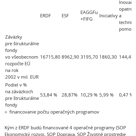
Inovačn
opatren
EAGGFu
ERDF
ESF
Iniciatívy
a
+FIFG
technic
pomoc
Záväzky
pre štrukturálne
fondy
vo všeobecnom
16715,80
8962,90
3195,70
1860,30
144,40
rozpočte EÚ
na rok
2002 v mil. EUR
Podiel v %
na záväzkoch
53,84 %
28,87%
10,29 %
5,99 %
0,47 %
pre štrukturálne
fondy
financovanie počtu operačných programov
Kým z ERDF budú financované 4 operačné programy (SOP
Ekonomický rozvoj, SOP Doprava, SOP Životné prostredie