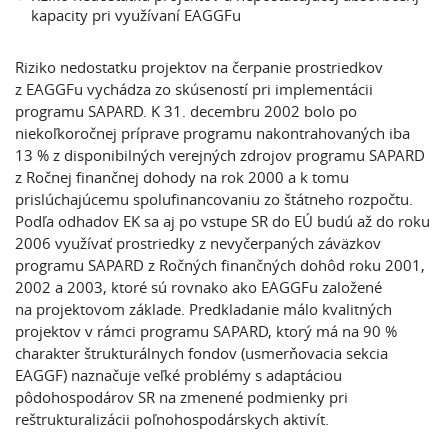
kapacity pri využívaní EAGGFu
Riziko nedostatku projektov na čerpanie prostriedkov
z EAGGFu vychádza zo skúseností pri implementácii
programu SAPARD. K 31. decembru 2002 bolo po
niekoľkoročnej príprave programu nakontrahovaných iba
13 % z disponibilných verejných zdrojov programu SAPARD
z Ročnej finančnej dohody na rok 2000 a k tomu
prislúchajúcemu spolufinancovaniu zo štátneho rozpočtu.
Podľa odhadov EK sa aj po vstupe SR do EÚ budú až do roku
2006 využívať prostriedky z nevyčerpaných záväzkov
programu SAPARD z Ročných finančných dohôd roku 2001,
2002 a 2003, ktoré sú rovnako ako EAGGFu založené
na projektovom základe. Predkladanie málo kvalitných
projektov v rámci programu SAPARD, ktorý má na 90 %
charakter štrukturálnych fondov (usmerňovacia sekcia
EAGGF) naznačuje veľké problémy s adaptáciou
pôdohospodárov SR na zmenené podmienky pri
reštrukturalizácii poľnohospodárskych aktivít.