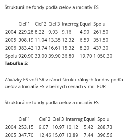
Štrukturálne fondy podľa cieľov a iniciatív ES
Cieľ 1
Cieľ 2
Cieľ 3
Interreg
Equal
Spolu
2004
229,28
8,22
9,93
9,16
4,90
261,50
2005
308,19
11,04
13,35
12,32
6,59
351,50
2006
383,42
13,74
16,61
15,32
8,20
437,30
Spolu
920,90
33,00
39,90
36,80
19,70
1 050,30
Tabuľka 5:
Záväzky ES voči SR v rámci štrukturálnych fondov podľa
cieľov a Iniciatív ES v bežných cenách v mil. EUR
Štrukturálne fondy podľa cieľov a iniciatív ES
Cieľ 1
Cieľ 2
Cieľ 3
Interreg
Equal
Spolu
2004
253,15
9,07
10,97
10,12
5,42
288,73
2005
347,70
12,46
15,07
13,89
7,44
396,56