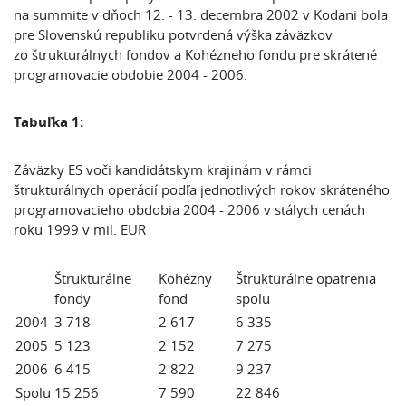
na summite v dňoch 12. - 13. decembra 2002 v Kodani bola
pre Slovenskú republiku potvrdená výška záväzkov
zo štrukturálnych fondov a Kohézneho fondu pre skrátené
programovacie obdobie 2004 - 2006.
Tabuľka 1:
Záväzky ES voči kandidátskym krajinám v rámci
štrukturálnych operácií podľa jednotlivých rokov skráteného
programovacieho obdobia 2004 - 2006 v stálych cenách
roku 1999 v mil. EUR
Štrukturálne
Kohézny
Štrukturálne opatrenia
fondy
fond
spolu
2004
3 718
2 617
6 335
2005
5 123
2 152
7 275
2006
6 415
2 822
9 237
Spolu
15 256
7 590
22 846