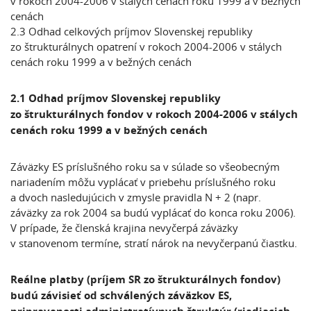
v rokoch 2004-2006 v stálych cenách roku 1999 a v bežných
cenách
2.3 Odhad celkových príjmov Slovenskej republiky
zo štrukturálnych opatrení v rokoch 2004-2006 v stálych
cenách roku 1999 a v bežných cenách
2.1 Odhad príjmov Slovenskej republiky
zo štrukturálnych fondov v rokoch 2004-2006 v stálych
cenách roku 1999 a v bežných cenách
Záväzky ES príslušného roku sa v súlade so všeobecným
nariadením môžu vyplácať v priebehu príslušného roku
a dvoch nasledujúcich v zmysle pravidla N + 2 (napr.
záväzky za rok 2004 sa budú vyplácať do konca roku 2006).
V prípade, že členská krajina nevyčerpá záväzky
v stanovenom termíne, stratí nárok na nevyčerpanú čiastku.
Reálne platby (príjem SR zo štrukturálnych fondov)
budú závisieť od schválených záväzkov ES,