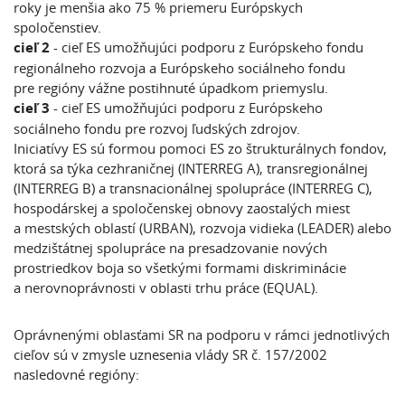
roky je menšia ako 75 % priemeru Európskych
spoločenstiev.
cieľ 2
- cieľ ES umožňujúci podporu z Európskeho fondu
regionálneho rozvoja a Európskeho sociálneho fondu
pre regióny vážne postihnuté úpadkom priemyslu.
cieľ 3
- cieľ ES umožňujúci podporu z Európskeho
sociálneho fondu pre rozvoj ľudských zdrojov.
Iniciatívy ES sú formou pomoci ES zo štrukturálnych fondov,
ktorá sa týka cezhraničnej (INTERREG A), transregionálnej
(INTERREG B) a transnacionálnej spolupráce (INTERREG C),
hospodárskej a spoločenskej obnovy zaostalých miest
a mestských oblastí (URBAN), rozvoja vidieka (LEADER) alebo
medzištátnej spolupráce na presadzovanie nových
prostriedkov boja so všetkými formami diskriminácie
a nerovnoprávnosti v oblasti trhu práce (EQUAL).
Oprávnenými oblasťami SR na podporu v rámci jednotlivých
cieľov sú v zmysle uznesenia vlády SR č. 157/2002
nasledovné regióny: