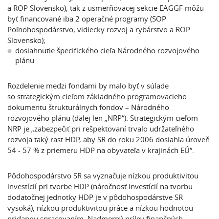
a ROP Slovensko), tak z usmerňovacej sekcie EAGGF môžu
byť financované iba 2 operačné programy (SOP
Poľnohospodárstvo, vidiecky rozvoj a rybárstvo a ROP
Slovensko);
dosiahnutie špecifického cieľa Národného rozvojového
plánu
Rozdelenie medzi fondami by malo byť v súlade
so strategickým cieľom základného programovacieho
dokumentu štrukturálnych fondov – Národného
rozvojového plánu (ďalej len „NRP“). Strategickým cieľom
NRP je „zabezpečiť pri rešpektovaní trvalo udržateľného
rozvoja taký rast HDP, aby SR do roku 2006 dosiahla úroveň
54 - 57 % z priemeru HDP na obyvateľa v krajinách EÚ“.
Pôdohospodárstvo SR sa vyznačuje nízkou produktivitou
investícií pri tvorbe HDP (náročnosť investícií na tvorbu
dodatočnej jednotky HDP je v pôdohospodárstve SR
vysoká), nízkou produktivitou práce a nízkou hodnotou
pridanou spracovaním. Nadmerný prílev finančných