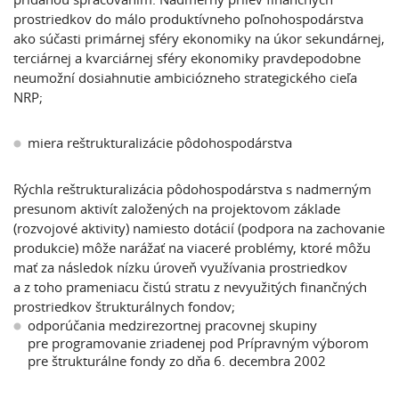
prostriedkov do málo produktívneho poľnohospodárstva
ako súčasti primárnej sféry ekonomiky na úkor sekundárnej,
terciárnej a kvarciárnej sféry ekonomiky pravdepodobne
neumožní dosiahnutie ambiciózneho strategického cieľa
NRP;
miera reštrukturalizácie pôdohospodárstva
Rýchla reštrukturalizácia pôdohospodárstva s nadmerným
presunom aktivít založených na projektovom základe
(rozvojové aktivity) namiesto dotácií (podpora na zachovanie
produkcie) môže narážať na viaceré problémy, ktoré môžu
mať za následok nízku úroveň využívania prostriedkov
a z toho prameniacu čistú stratu z nevyužitých finančných
prostriedkov štrukturálnych fondov;
odporúčania medzirezortnej pracovnej skupiny
pre programovanie zriadenej pod Prípravným výborom
pre štrukturálne fondy zo dňa 6. decembra 2002