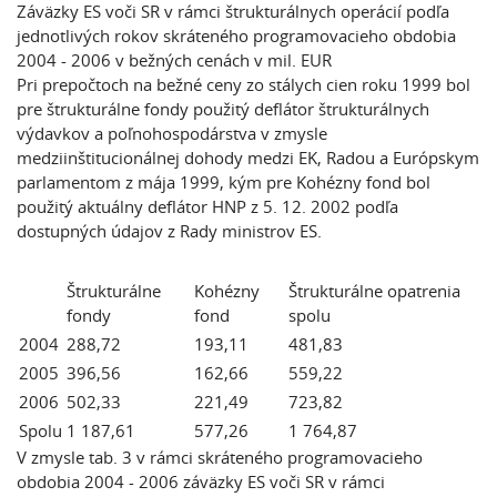
Záväzky ES voči SR v rámci štrukturálnych operácií podľa
jednotlivých rokov skráteného programovacieho obdobia
2004 - 2006 v bežných cenách v mil. EUR
Pri prepočtoch na bežné ceny zo stálych cien roku 1999 bol
pre štrukturálne fondy použitý deflátor štrukturálnych
výdavkov a poľnohospodárstva v zmysle
medziinštitucionálnej dohody medzi EK, Radou a Európskym
parlamentom z mája 1999, kým pre Kohézny fond bol
použitý aktuálny deflátor HNP z 5. 12. 2002 podľa
dostupných údajov z Rady ministrov ES.
Štrukturálne
Kohézny
Štrukturálne opatrenia
fondy
fond
spolu
2004
288,72
193,11
481,83
2005
396,56
162,66
559,22
2006
502,33
221,49
723,82
Spolu
1 187,61
577,26
1 764,87
V zmysle tab. 3 v rámci skráteného programovacieho
obdobia 2004 - 2006 záväzky ES voči SR v rámci