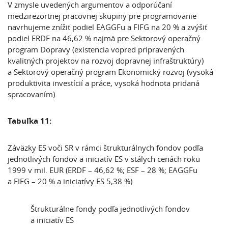
V zmysle uvedených argumentov a odporúčaní
medzirezortnej pracovnej skupiny pre programovanie
navrhujeme znížiť podiel EAGGFu a FIFG na 20 % a zvýšiť
podiel ERDF na 46,62 %
najmä pre Sektorový operačný
program Dopravy (existencia vopred pripravených
kvalitných projektov na rozvoj dopravnej infraštruktúry)
a Sektorový operačný program Ekonomický rozvoj (vysoká
produktivita investícií a práce, vysoká hodnota pridaná
spracovaním).
Tabuľka 11:
Záväzky ES voči SR v rámci štrukturálnych fondov podľa
jednotlivých fondov a iniciatív ES v stálych cenách roku
1999 v mil. EUR (ERDF – 46,62 %; ESF – 28 %; EAGGFu
a FIFG – 20 % a iniciatívy ES 5,38 %)
Štrukturálne fondy podľa jednotlivých fondov
a iniciatív ES