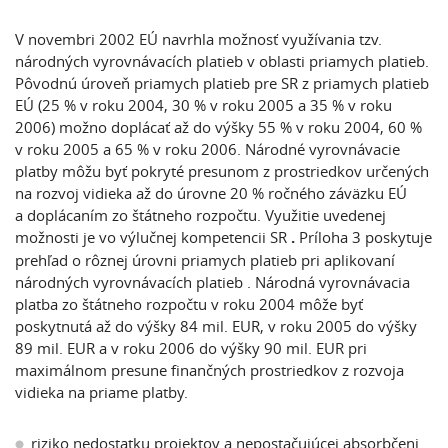
V novembri 2002 EÚ navrhla možnosť využívania tzv.
národných vyrovnávacích platieb v oblasti priamych platieb.
Pôvodnú úroveň priamych platieb pre SR z priamych platieb
EÚ (25 % v roku 2004, 30 % v roku 2005 a 35 % v roku
2006) možno doplácať až do výšky 55 % v roku 2004, 60 %
v roku 2005 a 65 % v roku 2006. Národné vyrovnávacie
platby môžu byť pokryté presunom z prostriedkov určených
na rozvoj vidieka až do úrovne 20 % ročného záväzku EÚ
a doplácaním zo štátneho rozpočtu. Využitie uvedenej
možnosti je vo výlučnej kompetencii SR
.
Príloha 3 poskytuje
prehľad o rôznej úrovni priamych platieb pri aplikovaní
národných vyrovnávacích platieb . Národná vyrovnávacia
platba zo štátneho rozpočtu v roku 2004 môže byť
poskytnutá až do výšky 84 mil. EUR, v roku 2005 do výšky
89 mil. EUR a v roku 2006 do výšky 90 mil. EUR pri
maximálnom presune finančných prostriedkov z rozvoja
vidieka na priame platby.
riziko nedostatku projektov a nepostačujúcej absorbčenj