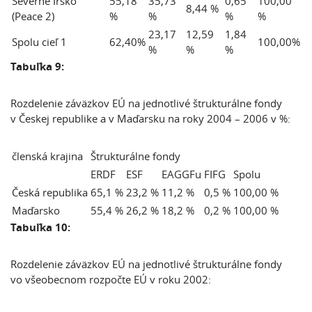
Severné Írsko
55,18
35,73
0,65
100,00
8,44 %
(Peace 2)
%
%
%
%
23,17
12,59
1,84
Spolu cieľ 1
62,40%
100,00%
%
%
%
Tabuľka 9:
Rozdelenie záväzkov EÚ na jednotlivé štrukturálne fondy
v Českej republike a v Maďarsku na roky 2004 – 2006 v %:
členská krajina
Štrukturálne fondy
ERDF
ESF
EAGGFu
FIFG
Spolu
Česká republika
65,1 %
23,2 %
11,2 %
0,5 %
100,00 %
Maďarsko
55,4 %
26,2 %
18,2 %
0,2 %
100,00 %
Tabuľka 10:
Rozdelenie záväzkov EÚ na jednotlivé štrukturálne fondy
vo všeobecnom rozpočte EÚ v roku 2002: