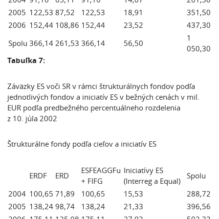
2005
122,53
87,52
122,53
18,91
351,50
2006
152,44
108,86
152,44
23,52
437,30
1
Spolu
366,14
261,53
366,14
56,50
050,30
Tabuľka 7:
Záväzky ES voči SR v rámci štrukturálnych fondov podľa
jednotlivých fondov a iniciatív ES v bežných cenách v mil.
EUR podľa predbežného percentuálneho rozdelenia
z 10. júla 2002
Štrukturálne fondy podľa cieľov a iniciatív ES
ESFEAGGFu
Iniciatívy ES
ERDF
ERD
Spolu
+ FIFG
(Interreg a Equal)
2004
100,65
71,89
100,65
15,53
288,72
2005
138,24
98,74
138,24
21,33
396,56