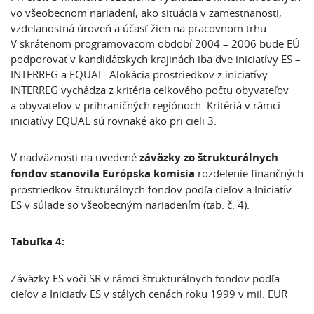
vo všeobecnom nariadení, ako situácia v zamestnanosti,
vzdelanostná úroveň a účasť žien na pracovnom trhu.
V skrátenom programovacom období 2004 – 2006 bude EÚ
podporovať v kandidátskych krajinách iba dve iniciatívy ES –
INTERREG a EQUAL. Alokácia prostriedkov z iniciatívy
INTERREG vychádza z kritéria celkového počtu obyvateľov
a obyvateľov v prihraničných regiónoch. Kritériá v rámci
iniciatívy EQUAL sú rovnaké ako pri cieli 3.
V nadväznosti na uvedené
záväzky zo štrukturálnych
fondov
stanovila Európska komisia
rozdelenie finančných
prostriedkov štrukturálnych fondov podľa cieľov a Iniciatív
ES v súlade so všeobecným nariadením (tab. č. 4).
Tabuľka 4:
Záväzky ES voči SR v rámci štrukturálnych fondov podľa
cieľov a Iniciatív ES v stálych cenách roku 1999 v mil. EUR