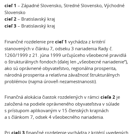
cieľ 1
– Západné Slovensko, Stredné Slovensko, Východné
Slovensko
cieľ 2
– Bratislavský kraj
cieľ 3
– Bratislavský kraj
Finančné rozdelenie pre
cieľ 1
vychádza z kritérií
stanovených v článku 7, odseku 3 nariadenia Rady č.
1260/1999 z 21. júna 1999 určujúceho všeobecné pravidlá
o štrukturálnych fondoch (ďalej len „všeobecné nariadenie“),
ako sú oprávnené obyvateľstvo, regionálna prosperita,
národná prosperita a relatívna závažnosť štrukturálnych
problémov (najmä úroveň nezamestnanosti).
Finančná alokácia čiastok rozdelených v rámci
cieľa 2
je
založená na podiele oprávneného obyvateľstva v súlade
s prístupom aplikovaným v 15 členských krajinách
a s článkom 7, odsek 4 všeobecného nariadenia.
Pri
cieli 3
finančné rozdelenie vychádza z kritérií uvedených