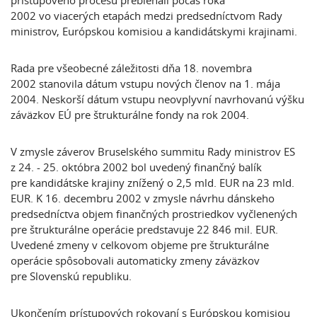
prístupového procesu prebiehali počas roka
2002 vo viacerých etapách medzi predsedníctvom Rady
ministrov, Európskou komisiou a kandidátskymi krajinami.
Rada pre všeobecné záležitosti dňa 18. novembra
2002 stanovila dátum vstupu nových členov na 1. mája
2004. Neskorší dátum vstupu neovplyvní navrhovanú výšku
záväzkov EÚ pre štrukturálne fondy na rok 2004.
V zmysle záverov Bruselského summitu Rady ministrov ES
z 24. - 25. októbra 2002 bol uvedený finančný balík
pre kandidátske krajiny znížený o 2,5 mld. EUR na 23 mld.
EUR. K 16. decembru 2002 v zmysle návrhu dánskeho
predsedníctva objem finančných prostriedkov vyčlenených
pre štrukturálne operácie predstavuje 22 846 mil. EUR.
Uvedené zmeny v celkovom objeme pre štrukturálne
operácie spôsobovali automaticky zmeny záväzkov
pre Slovenskú republiku.
Ukončením prístupových rokovaní s Európskou komisiou