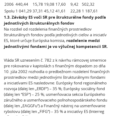
2006
440,44
15,78
19,08
17,60
9,42
502,32
Spolu
1 041,29
37,31
45,12
41,61
22,28
1 187,61
1.3. Záväzky ES voči SR pre štrukturálne fondy podľa
jednotlivých štrukturálnych fondov
Na rozdiel od rozdelenia finančných prostriedkov
štrukturálnych fondov podľa jednotlivých cieľov a iniciatív
ES, ktoré určuje Európska komisia,
rozdelenie medzi
jednotlivými fondami je vo výlučnej kompetencii SR.
Vláda SR uznesením č. 782 z k návrhu rámcovej smernice
pre rokovania v kapitolách s finančným dopadom zo dňa
10. júla 2002 rozhodla o predbežnom rozdelení finančných
prostriedkov medzi jednotlivými štrukturálnymi fondami
a iniciatívami ES nasledovne: Európsky fond regionálneho
rozvoja (ďalej len „ERDF“) – 35 %; Európsky sociálny fond
(ďalej len “ESF“) – 25 %; usmerňovacia sekcia Európskeho
záručného a usmerňovacieho poľnohospodárskeho fondu
(ďalej len „EAGGFu“) a Finančný nástroj na usmerňovanie
rybolovu (ďalej len „FIFG“) – 35 % a iniciatívy ES (Interreg