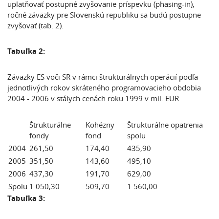
uplatňovať postupné zvyšovanie príspevku (phasing-in),
ročné záväzky pre Slovenskú republiku sa budú postupne
zvyšovať (tab. 2).
Tabuľka 2:
Záväzky ES voči SR v rámci štrukturálnych operácií podľa
jednotlivých rokov skráteného programovacieho obdobia
2004 - 2006 v stálych cenách roku 1999 v mil. EUR
Štrukturálne
Kohézny
Štrukturálne opatrenia
fondy
fond
spolu
2004
261,50
174,40
435,90
2005
351,50
143,60
495,10
2006
437,30
191,70
629,00
Spolu
1 050,30
509,70
1 560,00
Tabuľka 3: