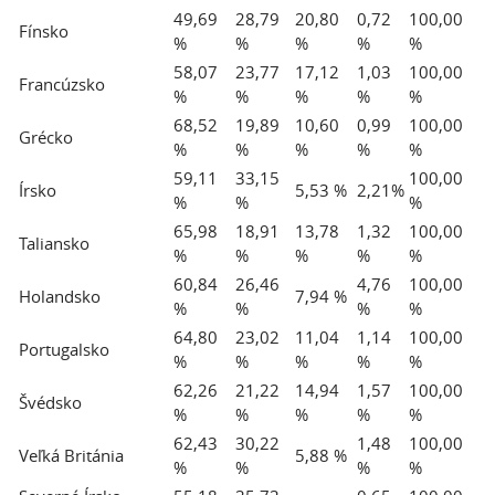
49,69
28,79
20,80
0,72
100,00
Fínsko
%
%
%
%
%
58,07
23,77
17,12
1,03
100,00
Francúzsko
%
%
%
%
%
68,52
19,89
10,60
0,99
100,00
Grécko
%
%
%
%
%
59,11
33,15
100,00
Írsko
5,53 %
2,21%
%
%
%
65,98
18,91
13,78
1,32
100,00
Taliansko
%
%
%
%
%
60,84
26,46
4,76
100,00
Holandsko
7,94 %
%
%
%
%
64,80
23,02
11,04
1,14
100,00
Portugalsko
%
%
%
%
%
62,26
21,22
14,94
1,57
100,00
Švédsko
%
%
%
%
%
62,43
30,22
1,48
100,00
Veľká Británia
5,88 %
%
%
%
%