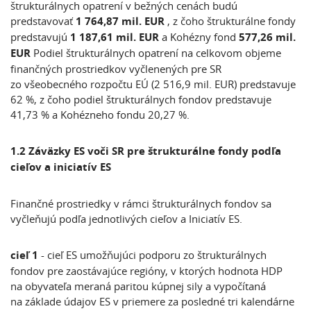
štrukturálnych opatrení v bežných cenách budú
predstavovať
1 764,87 mil. EUR
, z čoho štrukturálne fondy
predstavujú
1 187,61 mil. EUR
a Kohézny fond
577,26 mil.
EUR
Podiel štrukturálnych opatrení na celkovom objeme
finančných prostriedkov vyčlenených pre SR
zo všeobecného rozpočtu EÚ (2 516,9 mil. EUR) predstavuje
62 %, z čoho podiel štrukturálnych fondov predstavuje
41,73 % a Kohézneho fondu 20,27 %.
1.2 Záväzky ES voči SR pre štrukturálne fondy podľa
cieľov a iniciatív ES
Finančné prostriedky v rámci štrukturálnych fondov sa
vyčleňujú podľa jednotlivých cieľov a Iniciatív ES.
cieľ 1
- cieľ ES umožňujúci podporu zo štrukturálnych
fondov pre zaostávajúce regióny, v ktorých hodnota HDP
na obyvateľa meraná paritou kúpnej sily a vypočítaná
na základe údajov ES v priemere za posledné tri kalendárne