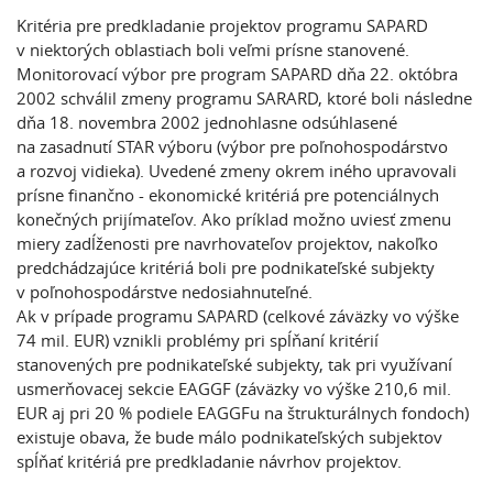
Kritéria pre predkladanie projektov programu SAPARD
v niektorých oblastiach boli veľmi prísne stanovené.
Monitorovací výbor pre program SAPARD dňa 22. októbra
2002 schválil zmeny programu SARARD, ktoré boli následne
dňa 18. novembra 2002 jednohlasne odsúhlasené
na zasadnutí STAR výboru (výbor pre poľnohospodárstvo
a rozvoj vidieka). Uvedené zmeny okrem iného upravovali
prísne finančno - ekonomické kritériá pre potenciálnych
konečných prijímateľov. Ako príklad možno uviesť zmenu
miery zadĺženosti pre navrhovateľov projektov, nakoľko
predchádzajúce kritériá boli pre podnikateľské subjekty
v poľnohospodárstve nedosiahnuteľné.
Ak v prípade programu SAPARD (celkové záväzky vo výške
74 mil. EUR) vznikli problémy pri spĺňaní kritérií
stanovených pre podnikateľské subjekty, tak pri využívaní
usmerňovacej sekcie EAGGF (záväzky vo výške 210,6 mil.
EUR aj pri 20 % podiele EAGGFu na štrukturálnych fondoch)
existuje obava, že bude málo podnikateľských subjektov
spĺňať kritériá pre predkladanie návrhov projektov.