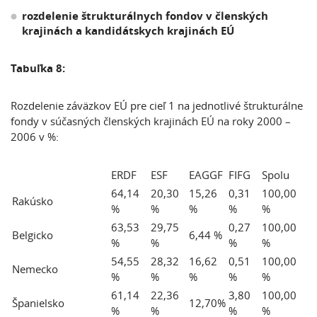
rozdelenie štrukturálnych fondov v členských
krajinách a kandidátskych krajinách EÚ
Tabuľka 8:
Rozdelenie záväzkov EÚ pre cieľ 1 na jednotlivé štrukturálne
fondy v súčasných členských krajinách EÚ na roky 2000 –
2006 v %:
ERDF
ESF
EAGGF
FIFG
Spolu
64,14
20,30
15,26
0,31
100,00
Rakúsko
%
%
%
%
%
63,53
29,75
0,27
100,00
Belgicko
6,44 %
%
%
%
%
54,55
28,32
16,62
0,51
100,00
Nemecko
%
%
%
%
%
61,14
22,36
3,80
100,00
Španielsko
12,70%
%
%
%
%