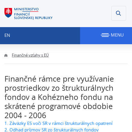
MENU
EN
Finančné vzťahy s EÚ
Finančné rámce pre využívanie
prostriedkov zo štrukturálnych
fondov a Kohézneho fondu na
skrátené programové obdobie
2004 - 2006
1. Záväzky ES voči SR v rámci štrukturálnych opatrení
2. Odhad príjmov SR zo štrukturálnych fondov