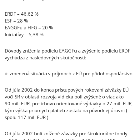
ERDF – 46,62 %
ESF – 28 %
EAGGFu a FIFG – 20 %
Iniciatívy – 5,38 %.
Dôvody zníženia podielu EAGGFu a zvýšenie podielu ERDF
vychádza z nasledovných skutočností:
zmenená situácia v príjmoch z EÚ pre pôdohospodárstvo
Od júla 2002 do konca prístupových rokovaní záväzky EÚ
voči SR v oblasti rozvoja vidieka boli zvýšené o viac ako
90 mil. EUR, pre trhovo orientované výdavky o 27 mil. EUR,
kým výška priamych platieb zostala na pôvodnej úrovni (
spolu 117 mil. EUR ).
Od júla 2002 boli znížené záväzky pre štrukturálne fondy