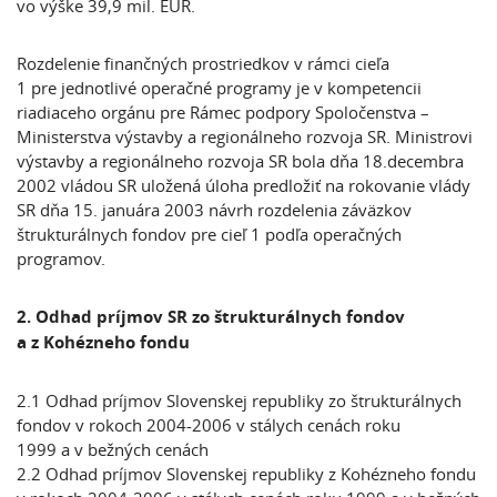
vo výške 39,9 mil. EUR.
Rozdelenie finančných prostriedkov v rámci cieľa
1 pre jednotlivé operačné programy je v kompetencii
riadiaceho orgánu pre Rámec podpory Spoločenstva –
Ministerstva výstavby a regionálneho rozvoja SR. Ministrovi
výstavby a regionálneho rozvoja SR bola dňa 18.decembra
2002 vládou SR uložená úloha predložiť na rokovanie vlády
SR dňa 15. januára 2003 návrh rozdelenia záväzkov
štrukturálnych fondov pre cieľ 1 podľa operačných
programov.
2. Odhad príjmov SR
zo štrukturálnych fondov
a z Kohézneho fondu
2.1 Odhad príjmov Slovenskej republiky zo štrukturálnych
fondov v rokoch 2004-2006 v stálych cenách roku
1999 a v bežných cenách
2.2 Odhad príjmov Slovenskej republiky z Kohézneho fondu