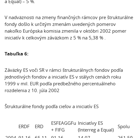
a Equal) – 5 %.
V nadväznosti na zmeny finančných rámcov pre štrukturálne
fondy došlo k určitým zmenám uvedených pomerov
nakoľko Európska komisia zmenila v októbri 2002 pomer
iniciatív k celkovým záväzkom z 5 % na 5,38 % .
Tabuľka 6:
Záväzky ES voči SR v rámci štrukturálnych fondov podľa
jednotlivých fondov a iniciatív ES v stálych cenách roku
1999 v mil. EUR podľa predbežného percentuálneho
rozdelenia z 10. júla 2002
Štrukturálne fondy podľa cieľov a iniciatív ES
ESFEAGGFu
Iniciatívy ES
ERDF
ERD
Spolu
+ FIFG
(Interreg a Equal)
2004
91,16
65,11
91,16
14,07
261,50