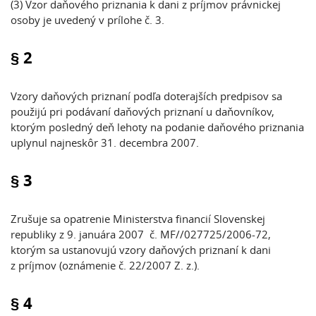
(3) Vzor daňového priznania k dani z príjmov právnickej
osoby je uvedený v prílohe č. 3.
§ 2
Vzory daňových priznaní podľa doterajších predpisov sa
použijú pri podávaní daňových priznaní u daňovníkov,
ktorým posledný deň lehoty na podanie daňového priznania
uplynul najneskôr 31. decembra 2007.
§ 3
Zrušuje sa opatrenie Ministerstva financií Slovenskej
republiky z 9. januára 2007 č. MF//027725/2006-72,
ktorým sa ustanovujú vzory daňových priznaní k dani
z príjmov (oznámenie č. 22/2007 Z. z.).
§ 4