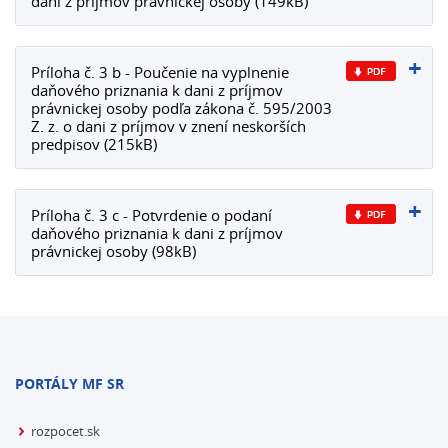
dani z príjmov právnickej osoby (149kB)
Príloha č. 3 b - Poučenie na vyplnenie
daňového priznania k dani z príjmov
právnickej osoby podľa zákona č. 595/2003
Z. z. o dani z príjmov v znení neskorších
predpisov (215kB)
Príloha č. 3 c - Potvrdenie o podaní
daňového priznania k dani z príjmov
právnickej osoby (98kB)
PORTÁLY MF SR
rozpocet.sk