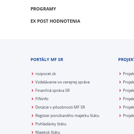
PROGRAMY
EX POST HODNOTENIA
PORTÁLY MF SR
PROJEK
rozpocet.sk
Proje
Vzdelávanie vo verejnej správe
Projek
Finančná správa SR
Projek
FINinfo
Projek
Dotácie v pôsobnosti MF SR
Proje
Register ponúkaného majetku štátu
Projek
Pohľadávky štátu
Majetok štátu