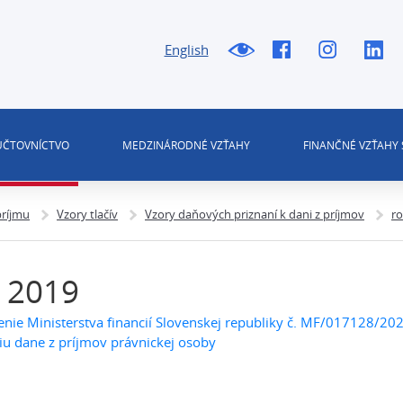
English
 ÚČTOVNÍCTVO
MEDZINÁRODNÉ VZŤAHY
FINANČNÉ VZŤAHY 
príjmu
Vzory tlačív
Vzory daňových priznaní k dani z príjmov
ro
 2019
ie Ministerstva financií Slovenskej republiky č. MF/017128/2
iu dane z príjmov právnickej osoby