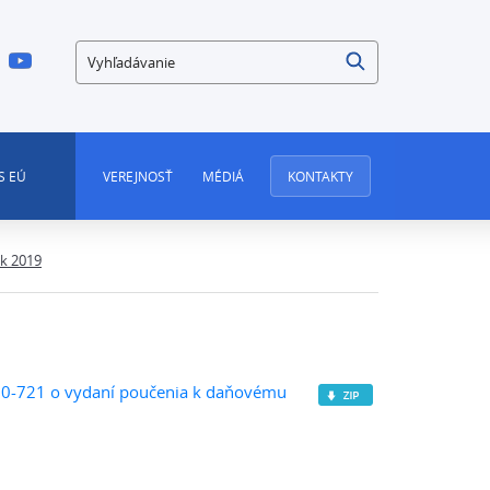
Vyhľadávanie
S EÚ
VEREJNOSŤ
MÉDIÁ
KONTAKTY
k 2019
020-721 o vydaní poučenia k daňovému