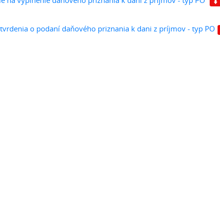
e na vyplnenie daňového priznania k dani z príjmov - typ PO
tvrdenia o podaní daňového priznania k dani z príjmov - typ PO