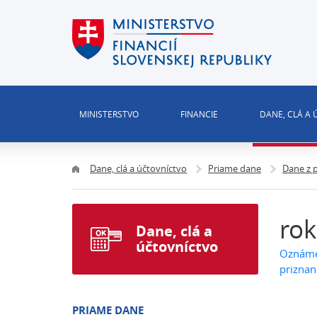
MINISTERSTVO
FINANCIE
DANE, CLÁ A
Dane, clá a účtovníctvo
Priame dane
Dane z 
rok
Dane, clá a
účtovníctvo
Oznámen
priznan
PRIAME DANE