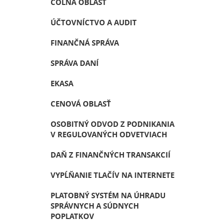
COLNÁ OBLASŤ
ÚČTOVNÍCTVO A AUDIT
FINANČNÁ SPRÁVA
SPRÁVA DANÍ
EKASA
CENOVÁ OBLASŤ
OSOBITNÝ ODVOD Z PODNIKANIA
V REGULOVANÝCH ODVETVIACH
DAŇ Z FINANČNÝCH TRANSAKCIÍ
VYPĹŇANIE TLAČÍV NA INTERNETE
PLATOBNÝ SYSTÉM NA ÚHRADU
SPRÁVNYCH A SÚDNYCH
POPLATKOV