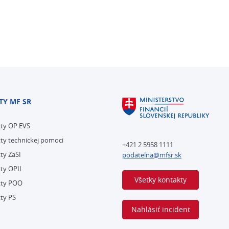
TY MF SR
kty OP EVS
ty technickej pomoci
+421 2 5958 1111
ty ZaSI
podatelna@mfsr.sk
ty OPII
Všetky kontakty
kty POO
ty PS
Nahlásiť incident