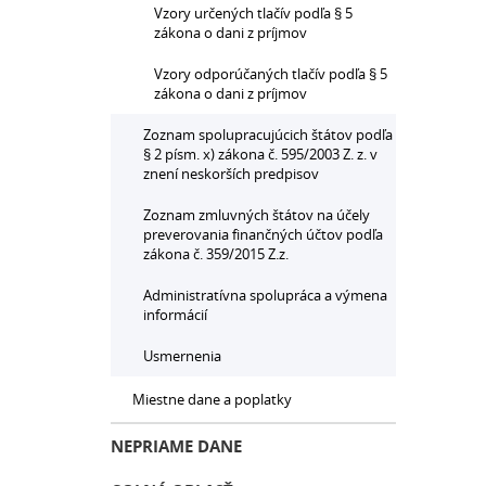
Vzory určených tlačív podľa § 5
zákona o dani z príjmov
Vzory odporúčaných tlačív podľa § 5
zákona o dani z príjmov
Zoznam spolupracujúcich štátov podľa
§ 2 písm. x) zákona č. 595/2003 Z. z. v
znení neskorších predpisov
Zoznam zmluvných štátov na účely
preverovania finančných účtov podľa
zákona č. 359/2015 Z.z.
Administratívna spolupráca a výmena
informácií
Usmernenia
Miestne dane a poplatky
NEPRIAME DANE