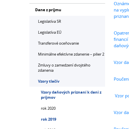
Oznámen
na vypl
Dane z príjmu
priznan
Legislatíva SR
Legislatíva EÚ
Opatren
financi
Transferové oceňovanie
daňovýc
Minimálne efektívne zdanenie – pilier 2
Vzor da
Zmluvy o zamedzení dvojitého
zdanenia
Poučeni
Vzory tlačív
Vzory daňových priznaní k dani z
Vzor po
príjmov
rok 2020
Vzor da
rok 2019