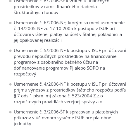
Usmernenie č. 8/2006-ŠF k vráteniu finančných
prostriedkov v rámci finančného riadenia
štrukturálnych fondov
Usmernenie č. 6/2006-NF, ktorým sa mení usmernenie
č. 14/2005-NF zo 17.10.2005 k postupu v ISUF pri
účtovani vrátenej platby na účet v Štátnej pokladnici a
jej opakovanej realizácii
Usmernenie č. 5/2006-NF k postupu v ISUF pri účtovaní
prevodu nepoužitých prostriedkov na financovanie
programov z osobitného bežného účtu na
dofinancovanie programov PJ alebo SOPO na
rozpočtový
Usmernenie č. 4/2006-NF k postupu v ISUF pri účtovaní
príjmu výnosov z prostriedkov štátneho rozpočtu podľa
§ 7 ods.1 písm. m) zákona č. 523/2004 Z.z.o
rozpočtových pravidlách verejnej správy a o
Usmernenie č. 3/2006-ŠF k spracovaniu platobných
príkazov v účtovnom systéme ISUF pre platobné
jednotky