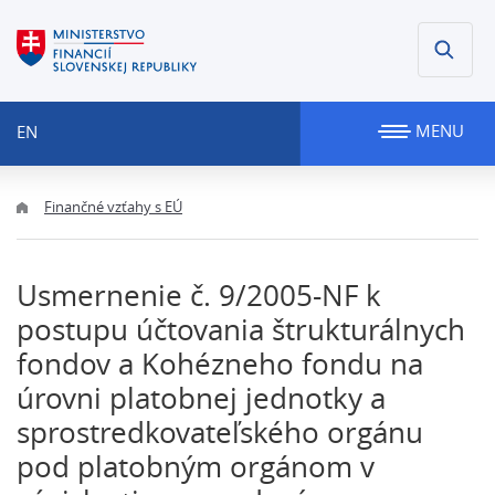
MENU
EN
Finančné vzťahy s EÚ
Usmernenie č. 9/2005-NF k
postupu účtovania štrukturálnych
fondov a Kohézneho fondu na
úrovni platobnej jednotky a
sprostredkovateľského orgánu
pod platobným orgánom v