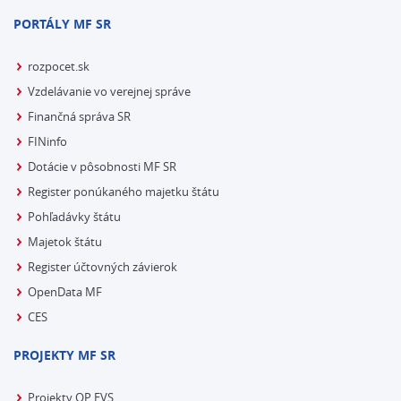
PORTÁLY MF SR
rozpocet.sk
Vzdelávanie vo verejnej správe
Finančná správa SR
FINinfo
Dotácie v pôsobnosti MF SR
Register ponúkaného majetku štátu
Pohľadávky štátu
Majetok štátu
Register účtovných závierok
OpenData MF
CES
PROJEKTY MF SR
Projekty OP EVS