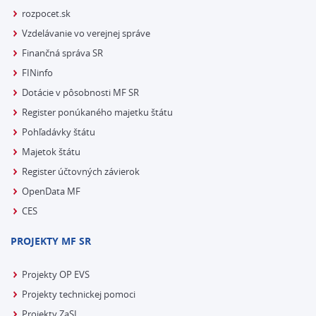
rozpocet.sk
Vzdelávanie vo verejnej správe
Finančná správa SR
FINinfo
Dotácie v pôsobnosti MF SR
Register ponúkaného majetku štátu
Pohľadávky štátu
Majetok štátu
Register účtovných závierok
OpenData MF
CES
PROJEKTY MF SR
Projekty OP EVS
Projekty technickej pomoci
Projekty ZaSI