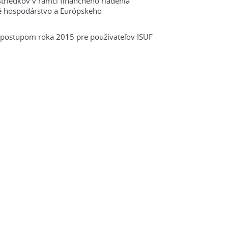
triedkov v rámci finančného riadenia
é hospodárstvo a Európskeho
postupom roka 2015 pre používateľov ISUF