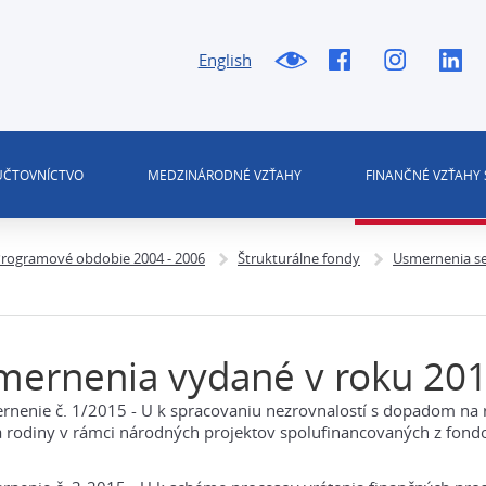
English
 ÚČTOVNÍCTVO
MEDZINÁRODNÉ VZŤAHY
FINANČNÉ VZŤAHY 
rogramové obdobie 2004 - 2006
Štrukturálne fondy
Usmernenia se
mernenia vydané v roku 20
nenie č. 1/2015 - U k spracovaniu nezrovnalostí s dopadom na ro
a rodiny v rámci národných projektov spolufinancovaných z fond