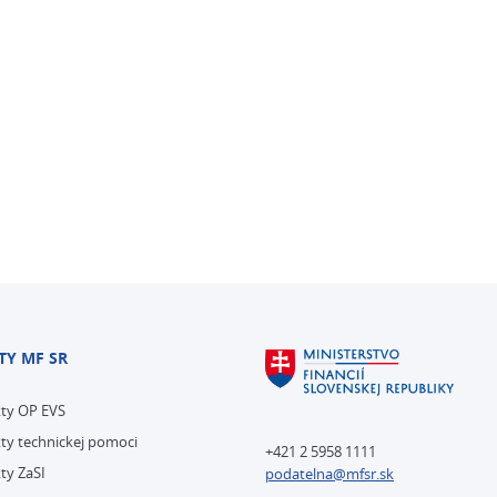
TY MF SR
kty OP EVS
ty technickej pomoci
+421 2 5958 1111
ty ZaSI
podatelna@mfsr.sk