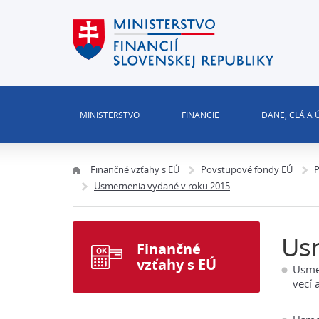
MINISTERSTVO
FINANCIE
DANE, CLÁ A
Finančné vzťahy s EÚ
Povstupové fondy EÚ
P
Usmernenia vydané v roku 2015
Us
Finančné
vzťahy s EÚ
Usmer
vecí 