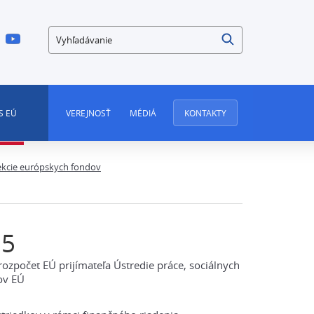
Vyhľadávanie
S EÚ
VEREJNOSŤ
MÉDIÁ
KONTAKTY
kcie európskych fondov
15
zpočet EÚ prijímateľa Ústredie práce, sociálnych
ov EÚ