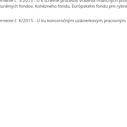
nenie č. 3-2015 - U k schéme procesov vrátenia finančných pros
turálnych fondov, Kohézneho fondu, Európskeho fondu pre rybn
rnenie č. 6/2015 - U ku koncoročným uzávierkovým pracovným 