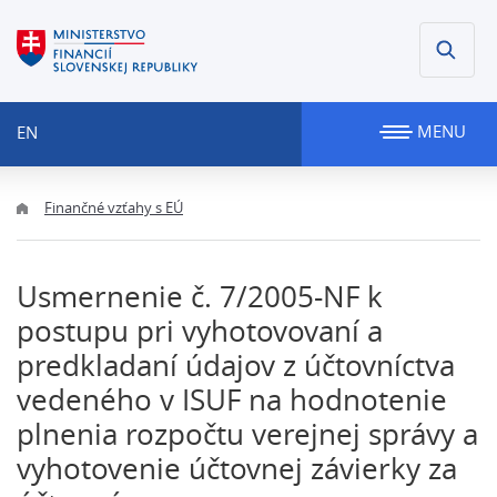
MENU
EN
Finančné vzťahy s EÚ
Usmernenie č. 7/2005-NF k
postupu pri vyhotovovaní a
predkladaní údajov z účtovníctva
vedeného v ISUF na hodnotenie
plnenia rozpočtu verejnej správy a
vyhotovenie účtovnej závierky za