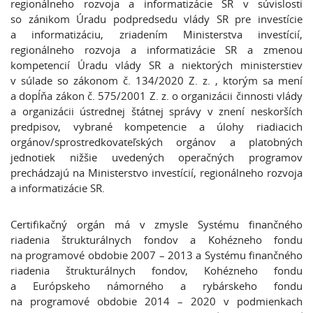
regionálneho rozvoja a informatizácie SR v súvislosti
so zánikom Úradu podpredsedu vlády SR pre investície
a informatizáciu, zriadením Ministerstva investícií,
regionálneho rozvoja a informatizácie SR a zmenou
kompetencií Úradu vlády SR a niektorých ministerstiev
v súlade so zákonom č. 134/2020 Z. z. , ktorým sa mení
a dopĺňa zákon č. 575/2001 Z. z. o organizácii činnosti vlády
a organizácii ústrednej štátnej správy v znení neskorších
predpisov, vybrané kompetencie a úlohy riadiacich
orgánov/sprostredkovateľských orgánov a platobných
jednotiek nižšie uvedených operačných programov
prechádzajú na Ministerstvo investícií, regionálneho rozvoja
a informatizácie SR.
Certifikačný orgán má v zmysle Systému finančného
riadenia štrukturálnych fondov a Kohézneho fondu
na programové obdobie 2007 – 2013 a Systému finančného
riadenia štrukturálnych fondov, Kohézneho fondu
a Európskeho námorného a rybárskeho fondu
na programové obdobie 2014 – 2020 v podmienkach