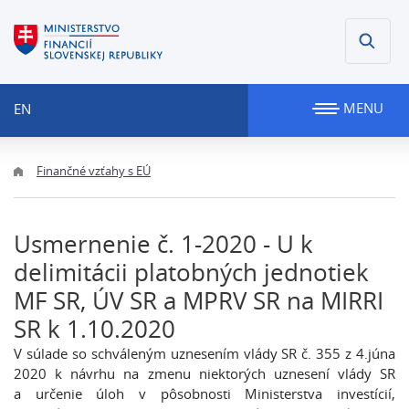
MENU
EN
Finančné vzťahy s EÚ
Usmernenie č. 1-2020 - U k
delimitácii platobných jednotiek
MF SR, ÚV SR a MPRV SR na MIRRI
SR k 1.10.2020
V súlade so schváleným uznesením vlády SR č. 355 z 4.júna
2020 k návrhu na zmenu niektorých uznesení vlády SR
a určenie úloh v pôsobnosti Ministerstva investícií,