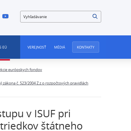
Vyhľadávanie
S EÚ
VEREJNOSŤ
MÉDIÁ
KONTAKTY
kcie európskych fondov
) zákona č. 523/2004 Z.z.o rozpočtových pravidlách
tupu v ISUF pri
triedkov štátneho