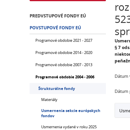
roz
523
PREDVSTUPOVÉ FONDY EÚ
spr
POVSTUPOVÉ FONDY EÚ
Programové obdobie 2021 - 2027
Usmern
§ 7 ods
Programové obdobie 2014 - 2020
niekto
peňažn
Programové obdobie 2007 - 2013
Dátum v
Programové obdobie 2004 - 2006
Štrukturálne fondy
Dátum p
Materiály
Usme
Usmernenia sekcie európskych
fondov
Usmernenia vydané v roku 2025