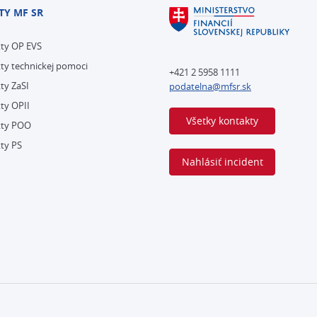
TY MF SR
kty OP EVS
ty technickej pomoci
+421 2 5958 1111
ty ZaSI
podatelna@mfsr.sk
ty OPII
Všetky kontakty
kty POO
ty PS
Nahlásiť incident