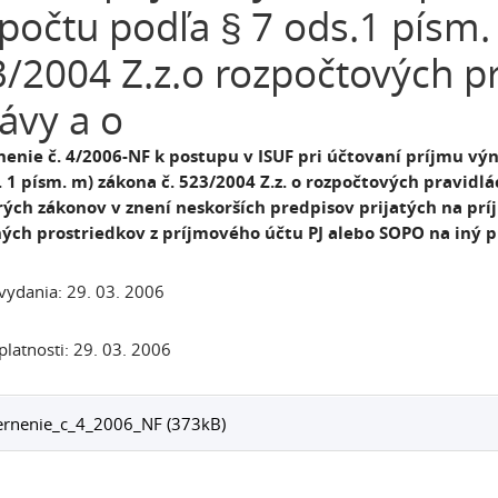
počtu podľa § 7 ods.1 písm.
/2004 Z.z.o rozpočtových pr
ávy a o
enie č. 4/2006-NF k postupu v ISUF pri účtovaní príjmu vý
. 1 písm. m) zákona č. 523/2004 Z.z. o rozpočtových pravidl
rých zákonov v znení neskorších predpisov prijatých na pr
ých prostriedkov z príjmového účtu PJ alebo SOPO na iný p
ydania: 29. 03. 2006
latnosti: 29. 03. 2006
rnenie_c_4_2006_NF (373kB)