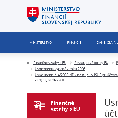
MINISTERSTVO
FINANCIE
DANE, CLÁ A
Finančné vzťahy s EÚ
Povstupové fondy EÚ
P
Usmernenia vydané v roku 2006
Usmernenie č. 4/2006-NF k postupu v ISUF pri účtova
verejnej správy a o
Usm
Finančné
vzťahy s EÚ
účt