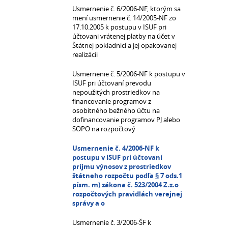
Usmernenie č. 6/2006-NF, ktorým sa
mení usmernenie č. 14/2005-NF zo
17.10.2005 k postupu v ISUF pri
účtovani vrátenej platby na účet v
Štátnej pokladnici a jej opakovanej
realizácii
Usmernenie č. 5/2006-NF k postupu v
ISUF pri účtovaní prevodu
nepoužitých prostriedkov na
financovanie programov z
osobitného bežného účtu na
dofinancovanie programov PJ alebo
SOPO na rozpočtový
Usmernenie č. 4/2006-NF k
postupu v ISUF pri účtovaní
príjmu výnosov z prostriedkov
štátneho rozpočtu podľa § 7 ods.1
písm. m) zákona č. 523/2004 Z.z.o
rozpočtových pravidlách verejnej
správy a o
Usmernenie č. 3/2006-ŠF k