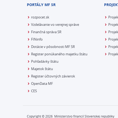
PORTÁLY MF SR
PROJEK
rozpocet.sk
Proje
Vzdelávanie vo verejnej správe
Projek
Finančná správa SR
Projek
FINinfo
Projek
Dotácie v pôsobnosti MF SR
Proje
Register ponúkaného majetku štátu
Projek
Pohľadávky štátu
Majetok štátu
Register účtovných závierok
OpenData MF
CES
Copyright ©
2026
Ministerstvo financií Slovenskej republiky