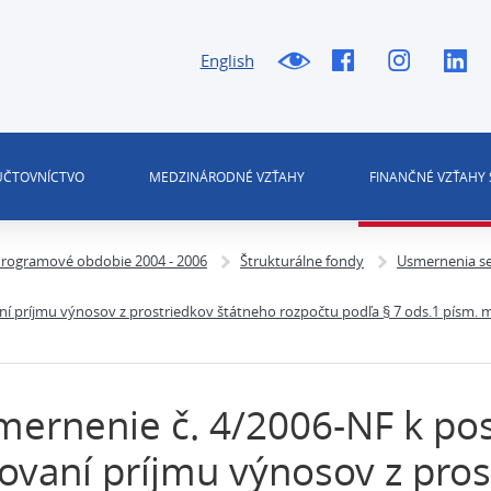
English
 ÚČTOVNÍCTVO
MEDZINÁRODNÉ VZŤAHY
FINANČNÉ VZŤAHY 
rogramové obdobie 2004 - 2006
Štrukturálne fondy
Usmernenia se
ní príjmu výnosov z prostriedkov štátneho rozpočtu podľa § 7 ods.1 písm. m
ernenie č. 4/2006-NF k pos
ovaní príjmu výnosov z pros