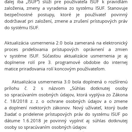
ďalej iba „ISUF“) slúži pre používateľa ISUF k pravidlám
založenia, zmeny a vyradenia zo systému ISUF. Stanovuje
bezpečnostné postupy, ktoré je používateľ povinný
dodržiavať pri založení, zmene a zrušení prístupových práv
do systému ISUF.
Aktualizácia usmernenia 2.0 bola zameraná na elektronický
proces prideľovania prístupových oprávnení a zmien
v systéme ISUF. Súčasťou aktualizácie usmernenia je aj
doplnenie rolí pre 3. programové obdobie do internej
matice priraďovania rolí koncovým používateľom.
Aktualizácia usmernenia 3.0 bola doplnená o rozšírenú
prílohu č. 2 s názvom „Súhlas dotknutej osoby
so spracúvaním osobných údajov, ktorá vyplýva zo Zákona
č. 18/2018 z. z. o ochrane osobných údajov a o zmene
a doplnení niektorých zákonov. Nový užívateľ, ktorý bude
žiadať o pridelenie prístupových práv do systému ISUF po
dátume 1.6.2018 je povinný vyplniť aj súhlas dotknutej
osoby so spracúvaním osobných údajov.