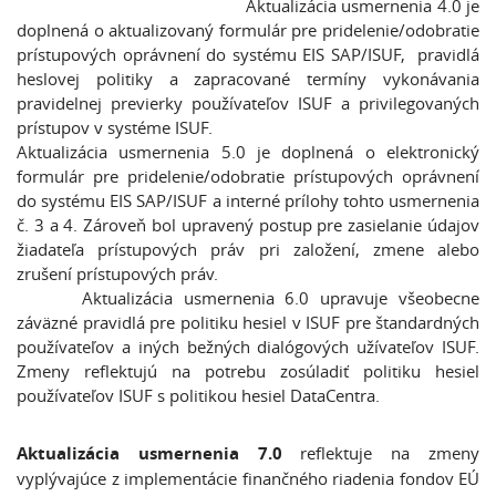
Aktualizácia usmernenia 4.0 je
doplnená o aktualizovaný formulár pre pridelenie/odobratie
prístupových oprávnení do systému EIS SAP/ISUF, pravidlá
heslovej politiky a zapracované termíny vykonávania
pravidelnej previerky používateľov ISUF a privilegovaných
prístupov v systéme ISUF.
Aktualizácia usmernenia 5.0 je doplnená o elektronický
formulár pre pridelenie/odobratie prístupových oprávnení
do systému EIS SAP/ISUF a interné prílohy tohto usmernenia
č. 3 a 4. Zároveň bol upravený postup pre zasielanie údajov
žiadateľa prístupových práv pri založení, zmene alebo
zrušení prístupových práv.
Aktualizácia usmernenia 6.0 upravuje všeobecne
záväzné pravidlá pre politiku hesiel v ISUF pre štandardných
používateľov a iných bežných dialógových užívateľov ISUF.
Zmeny reflektujú na potrebu zosúladiť politiku hesiel
používateľov ISUF s politikou hesiel DataCentra.
Aktualizácia usmernenia 7.0
reflektuje na zmeny
vyplývajúce z implementácie finančného riadenia fondov EÚ