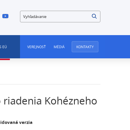
Vyhľadávanie
S EÚ
VEREJNOSŤ
MÉDIÁ
KONTAKTY
 riadenia Kohézneho
idovaná verzia