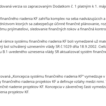
dovaná verzia so zapracovaným Dodatkom č. 1 platným k 1. má
finančného riadenia KF zahŕňa komplex na seba nadväzujúcich a
dníctvom ktorých sa zabezpečuje účinné finančné plánovanie, roz
mu prijímateľovi, sledovanie finančných tokov a finančná kontrol
é rámce systému finančného riadenia KF boli vymedzené už mat
orý bol schválený uznesením vlády SR č.1029 dňa 18.9.2002. Cieľ
u B.1 uvedeného uznesenia vlády SR aktualizovať systém finančné
zovaná „Koncepcia systému finančného riadenia KF“ vymedzuje v 
y finančného riadenia projektov KF a definuje vzťahy medzi nimi. 
ančné riadenie projektov KF. Koncepcia v záverečnej časti vymedz
enia projektov KF.