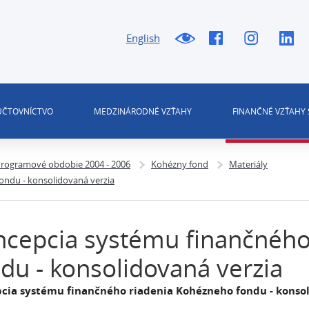
English
 ÚČTOVNÍCTVO
MEDZINÁRODNÉ VZŤAHY
FINANČNÉ VZŤAHY 
rogramové obdobie 2004 - 2006
Kohézny fond
Materiály
ondu - konsolidovaná verzia
cepcia systému finančného
du - konsolidovaná verzia
cia systému finančného riadenia Kohézneho fondu - konsol