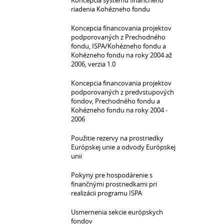
Koncepcia systému finančného
riadenia Kohézneho fondu
Koncepcia financovania projektov
podporovaných z Prechodného
fondu, ISPA/Kohézneho fondu a
Kohézneho fondu na roky 2004 až
2006, verzia 1.0
Koncepcia financovania projektov
podporovaných z predvstupových
fondov, Prechodného fondu a
Kohézneho fondu na roky 2004 -
2006
Použitie rezervy na prostriedky
Európskej unie a odvody Európskej
unii
Pokyny pre hospodárenie s
finančnými prostriedkami pri
realizácii programu ISPA
Usmernenia sekcie európskych
fondov