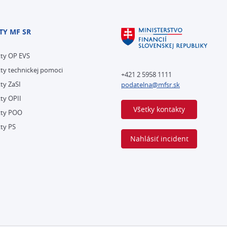
TY MF SR
kty OP EVS
ty technickej pomoci
+421 2 5958 1111
ty ZaSI
podatelna@mfsr.sk
ty OPII
Všetky kontakty
kty POO
ty PS
Nahlásiť incident