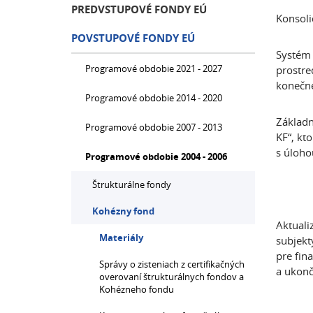
PREDVSTUPOVÉ FONDY EÚ
Konsoli
POVSTUPOVÉ FONDY EÚ
Systém 
Programové obdobie 2021 - 2027
prostre
konečné
Programové obdobie 2014 - 2020
Základn
Programové obdobie 2007 - 2013
KF“, kt
s úloho
Programové obdobie 2004 - 2006
Štrukturálne fondy
Kohézny fond
Aktuali
Materiály
subjekt
pre fin
Správy o zisteniach z certifikačných
a ukonč
overovaní štrukturálnych fondov a
Kohézneho fondu