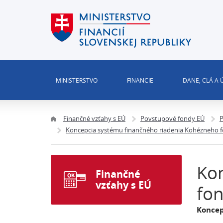
MINISTERSTVO
FINANCIE
DANE, CLÁ A
Finančné vzťahy s EÚ
Povstupové fondy EÚ
P
Koncepcia systému finančného riadenia Kohézneho f
Kon
Finančné
vzťahy s EÚ
fon
Koncep