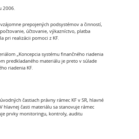
ju 2006.
 vzájomne prepojených podsystémov a činností,
počtovanie, účtovanie, výkazníctvo, platba
a pri realizácii pomoci z KF.
eriálom „Koncepcia systému finančného riadenia
om predkladaného materiálu je preto v súlade
ho riadenia KF.
úvodných častiach právny rámec KF v SR, hlavné
V hlavnej časti materiálu sa stanovuje rámec
uje prvky monitoringu, kontroly, auditu