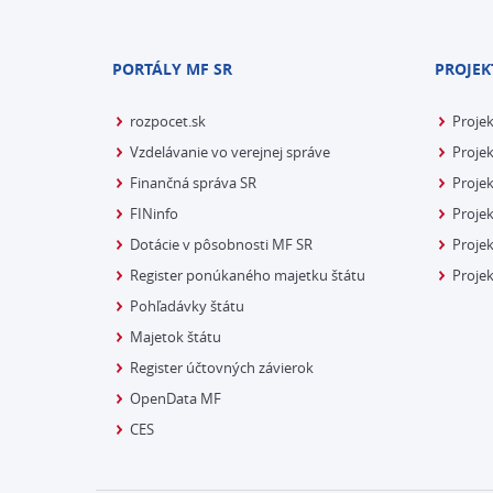
PORTÁLY MF SR
PROJEK
rozpocet.sk
Proje
Vzdelávanie vo verejnej správe
Projek
Finančná správa SR
Projek
FINinfo
Projek
Dotácie v pôsobnosti MF SR
Proje
Register ponúkaného majetku štátu
Projek
Pohľadávky štátu
Majetok štátu
Register účtovných závierok
OpenData MF
CES