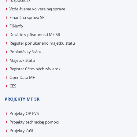
rozpocet.sk
Vzdelávanie vo verejnej správe
Finančná správa SR
FINinfo
Dotácie v pôsobnosti MF SR
Register ponúkaného majetku štátu
Pohľadávky štátu
Majetok štátu
Register účtovných závierok
OpenData MF
CES
PROJEKTY MF SR
Projekty OP EVS
Projekty technickej pomoci
Projekty ZaSI