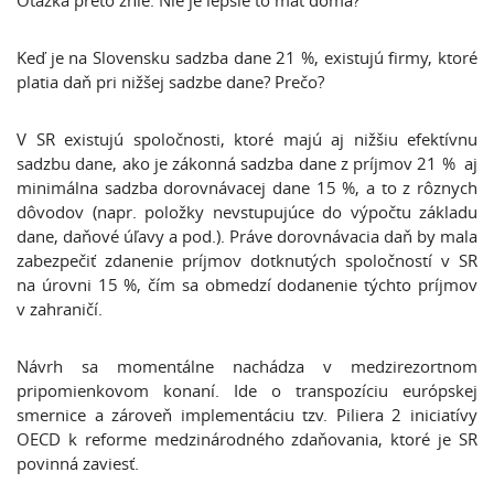
Otázka preto znie: Nie je lepšie to mať doma?
Keď je na Slovensku sadzba dane 21 %, existujú firmy, ktoré
platia daň pri nižšej sadzbe dane? Prečo?
V SR existujú spoločnosti, ktoré majú aj nižšiu efektívnu
sadzbu dane, ako je zákonná sadzba dane z príjmov 21 % aj
minimálna sadzba dorovnávacej dane 15 %, a to z rôznych
dôvodov (napr. položky nevstupujúce do výpočtu základu
dane, daňové úľavy a pod.). Práve dorovnávacia daň by mala
zabezpečiť zdanenie príjmov dotknutých spoločností v SR
na úrovni 15 %, čím sa obmedzí dodanenie týchto príjmov
v zahraničí.
Návrh sa momentálne nachádza v medzirezortnom
pripomienkovom konaní. Ide o transpozíciu európskej
smernice a zároveň implementáciu tzv. Piliera 2 iniciatívy
OECD k reforme medzinárodného zdaňovania, ktoré je SR
povinná zaviesť.