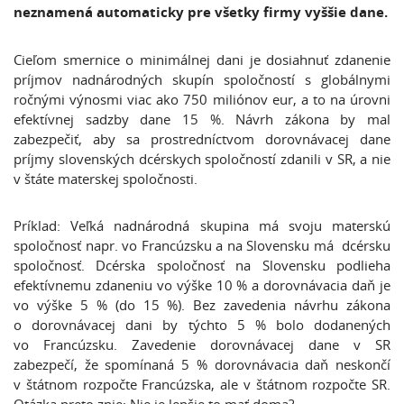
neznamená automaticky pre všetky firmy vyššie dane.
Cieľom smernice o minimálnej dani je dosiahnuť zdanenie
príjmov nadnárodných skupín spoločností s globálnymi
ročnými výnosmi viac ako 750 miliónov eur, a to na úrovni
efektívnej sadzby dane 15 %. Návrh zákona by mal
zabezpečiť, aby sa prostredníctvom dorovnávacej dane
príjmy slovenských dcérskych spoločností zdanili v SR, a nie
v štáte materskej spoločnosti.
Príklad: Veľká nadnárodná skupina má svoju materskú
spoločnosť napr. vo Francúzsku a na Slovensku má dcérsku
spoločnosť. Dcérska spoločnosť na Slovensku podlieha
efektívnemu zdaneniu vo výške 10 % a dorovnávacia daň je
vo výške 5 % (do 15 %). Bez zavedenia návrhu zákona
o dorovnávacej dani by týchto 5 % bolo dodanených
vo Francúzsku. Zavedenie dorovnávacej dane v SR
zabezpečí, že spomínaná 5 % dorovnávacia daň neskončí
v štátnom rozpočte Francúzska, ale v štátnom rozpočte SR.