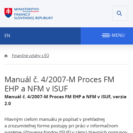
MENU
EN
Finančné vzťahy s EÚ
Manuál č. 4/2007-M Proces FM
EHP a NFM v ISUF
Manuál č. 4/2007-M Proces FM EHP a NFM v ISUF, verzia
2.0
Hlavným cieľom manuálu je popísať v prehľadnej
a zrozumiteľnej forme postupy pri práci v informačnom
systéme účtovania fondov (ISUF) v rámci hlavných postupov