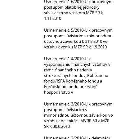
Usmernenie č. 6/2010-U k pracovným
postupom platobnej jednotky
súvisiacim so vznikom MŽP SR k
1.11.2010
Usmernenie č. 5/2010-U k pracovným
postupom súvisiacim s mimoriadnou
účtovnou závierkou k 31.8.2010 vo
vzťahu k vzniku MŽP SR k 1.9.2010
Usmernenie č. 4/2010-U k
vysporiadaniu finančných vzťahov v
rámci finančného riadenia
štrukturálnych fondov, Kohézneho
fondu/ISPA Kohézneho fondu a
Európskeho fondu pre rybné
hospodárstvo v
Usmernenie č. 3/2010-U k pracovným
postupom súvisiacich s
mimoriadnou účtovnou závierkou vo
vzťahu k delimitácii MVRR SR a MŽP
SR k 30.6.2010
Usmernenie č. 2/2010-U k delimitácií