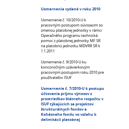
Usmernenia vydané v roku 2010
Usmernenie č. 10/2010-U k
pracovným postupom súvisiacim so
zmenou platobnej jednotky v rámci
Operačného programu technická
pomoc z platobnej jednotky MF SR
na platobnú jednotku MDVRR SR k
1.1.2011
Usmernenie č. 9/2010-U ku
koncoročným uzávierkovým
pracovným postupom roku 2010 pre
používateľov ISUF
Usmernenie č. 7/2010-U k postupu
účtovania príjmu výnosov z
prostriedkov štátneho rozpočtu v
ISUF týkajúcich sa projektov
štrukturálnych fondov a
Kohézneho fondu vo vzťahu k
delimitácii platobnej