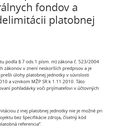
rálnych fondov a
limitácii platobnej
tu podľa § 7 ods.1 písm. m) zákona č. 523/2004
h zákonov v znení neskorších predpisov a je
prešli úlohy platobnej jednotky v súvislosti
10 a vznikom MŽP SR k 1.11.2010. Táto
ovaní pohľadávky voči prijímateľovi v účtovných
itáciou z inej platobnej jednotky nie je možné pri
ektu bez špecifikácie zdroja, číselný kód
platobná referencia“.