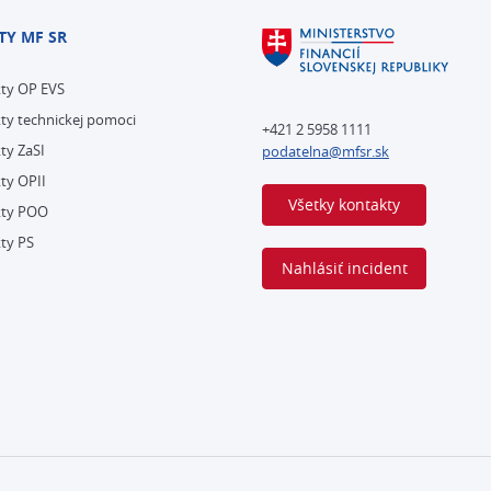
TY MF SR
kty OP EVS
ty technickej pomoci
+421 2 5958 1111
ty ZaSI
podatelna@mfsr.sk
ty OPII
Všetky kontakty
kty POO
ty PS
Nahlásiť incident