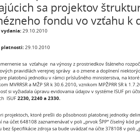
ajúcich sa projektov štruktu
ézneho fondu vo vzťahu k de
 vydania:
29.10.2010
platnosti:
29.10.2010
mernenie sa vzťahuje na výnosy z prostriedkov štátneho rozpoč
ových pravidlách verejnej správy a o zmene a doplnení niektorýc
pre platobnú jednotku v rámci príslušného ministerstva, na ktoré 
kom MVRRSR a MŽP SR k 30.6.2010, vznikom MPŽPRR SR k 1.7.20
osť si vyžiadala úpravu evidovania údajov v systéme ISUF pri účt
ch ISUF
2230, 2240 a 2330.
ri projektoch, ktoré prešli do pôsobnosti platobnej jednotky delim
í na účet 648108 zaznamenávať v poli „prvok ŠPP“ číselný kód proj
u bez špecifikácie zdroja sa bude uvádzať na účte 378108 v poli „