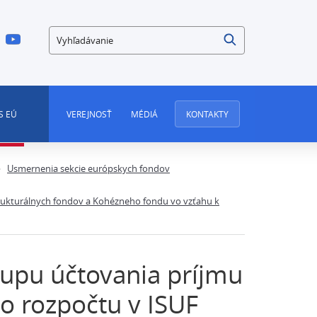
Vyhľadávanie
S EÚ
VEREJNOSŤ
MÉDIÁ
KONTAKTY
Usmernenia sekcie európskych fondov
trukturálnych fondov a Kohézneho fondu vo vzťahu k
upu účtovania príjmu
o rozpočtu v ISUF