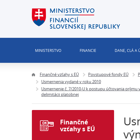
MINISTERSTVO
FINANCIE
DANE, CLÁ A
Finančné vzťahy s EÚ
Povstupové fondy EÚ
P
Usmernenia vydané v roku 2010
Usmernenie č. 7/2010-U k postupu účtovania príjmu 
delimitácii platobnej
Usm
Finančné
vzťahy s EÚ
výn