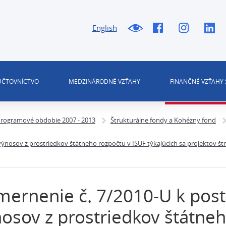
English
 ÚČTOVNÍCTVO
MEDZINÁRODNÉ VZŤAHY
FINANČNÉ VZŤAHY 
rogramové obdobie 2007 - 2013
Štrukturálne fondy a Kohézny fond
výnosov z prostriedkov štátneho rozpočtu v ISUF týkajúcich sa projektov š
ernenie č. 7/2010-U k post
osov z prostriedkov štátneh