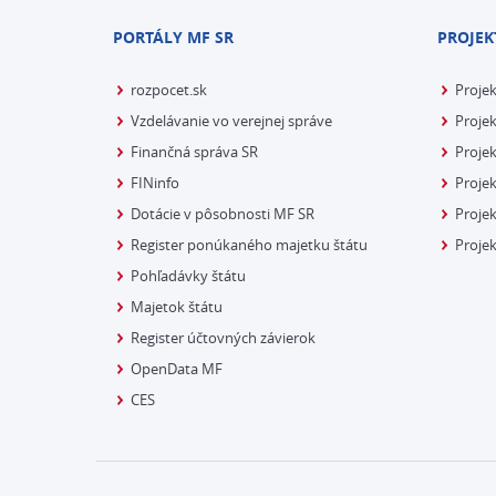
PORTÁLY MF SR
PROJEK
rozpocet.sk
Proje
Vzdelávanie vo verejnej správe
Projek
Finančná správa SR
Projek
FINinfo
Projek
Dotácie v pôsobnosti MF SR
Proje
Register ponúkaného majetku štátu
Projek
Pohľadávky štátu
Majetok štátu
Register účtovných závierok
OpenData MF
CES