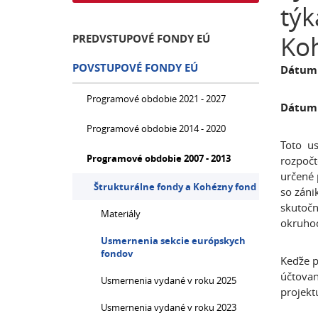
týk
Koh
PREDVSTUPOVÉ FONDY EÚ
POVSTUPOVÉ FONDY EÚ
Dátum
Programové obdobie 2021 - 2027
Dátum 
Programové obdobie 2014 - 2020
Toto us
Programové obdobie 2007 - 2013
rozpočt
určené 
Štrukturálne fondy a Kohézny fond
so záni
skutočn
Materiály
okruho
Usmernenia sekcie európskych
fondov
Keďže p
účtovan
Usmernenia vydané v roku 2025
projekt
Usmernenia vydané v roku 2023