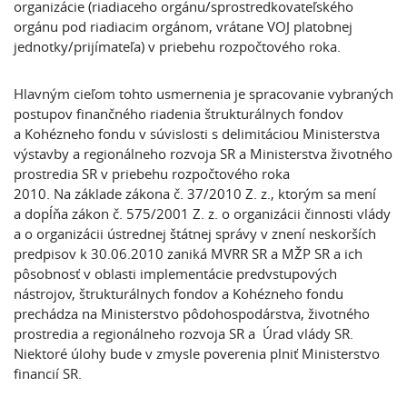
organizácie (riadiaceho orgánu/sprostredkovateľského
orgánu pod riadiacim orgánom, vrátane VOJ platobnej
jednotky/prijímateľa) v priebehu rozpočtového roka.
Hlavným cieľom tohto usmernenia je spracovanie vybraných
postupov finančného riadenia štrukturálnych fondov
a Kohézneho fondu v súvislosti s delimitáciou Ministerstva
výstavby a regionálneho rozvoja SR a Ministerstva životného
prostredia SR v priebehu rozpočtového roka
2010. Na základe zákona č. 37/2010 Z. z., ktorým sa mení
a dopĺňa zákon č. 575/2001 Z. z. o organizácii činnosti vlády
a o organizácii ústrednej štátnej správy v znení neskorších
predpisov k 30.06.2010 zaniká MVRR SR a MŽP SR a ich
pôsobnosť v oblasti implementácie predvstupových
nástrojov, štrukturálnych fondov a Kohézneho fondu
prechádza na Ministerstvo pôdohospodárstva, životného
prostredia a regionálneho rozvoja SR a Úrad vlády SR.
Niektoré úlohy bude v zmysle poverenia plniť Ministerstvo
financií SR.