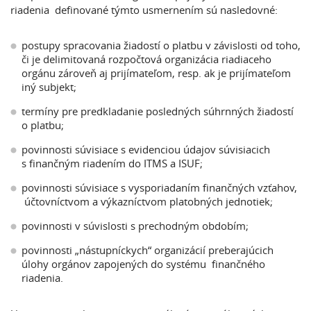
riadenia definované týmto usmernením sú nasledovné:
postupy spracovania žiadostí o platbu v závislosti od toho,
či je delimitovaná rozpočtová organizácia riadiaceho
orgánu zároveň aj prijímateľom, resp. ak je prijímateľom
iný subjekt;
termíny pre predkladanie posledných súhrnných žiadostí
o platbu;
povinnosti súvisiace s evidenciou údajov súvisiacich
s finančným riadením do ITMS a ISUF;
povinnosti súvisiace s vysporiadaním finančných vzťahov,
účtovníctvom a výkazníctvom platobných jednotiek;
povinnosti v súvislosti s prechodným obdobím;
povinnosti „nástupníckych“ organizácií preberajúcich
úlohy orgánov zapojených do systému finančného
riadenia.