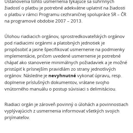
Ustanovenia tohto usmernenia týkajúce sa súhrnných
žiadostí o platbu je potrebné adekvátne uplatniť na žiadosti
o platbu v rámci Programu cezhraničnej spolupráce SR – ČR
na programové obdobie 2007 – 2013.
Úlohou riadiacich orgánov, sprostredkovateľských orgánov
pod riadiacimi orgánmi a platobných jednotiek je
prispôsobiť a jasne špecifikovať usmernenie na podmienky
implementácie, pričom uvedené usmernenie je potrebné
chápať ako stanovenie minimálnych požiadaviek a je možné
pristúpiť k prísnejším pravidlám zo strany jednotlivých
orgánov. Následne je
nevyhnutné
vykonať úpravu, resp.
doplnenie príslušných dokumentov, vrátane svojho
vnútorného manuálu o postup súvisiaci s delimitáciou.
Riadiaci orgán je zároveň povinný o úlohách a povinnostiach
vyplývajúcich z usmernenia informovať všetkých svojich
prijímateľov.