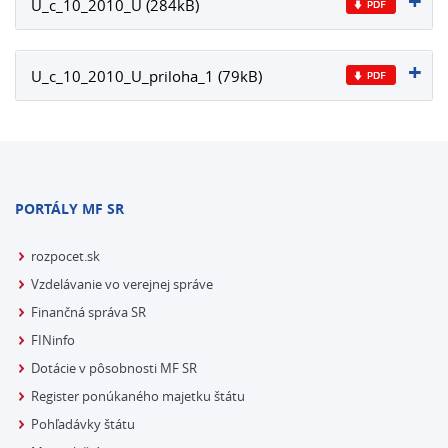
U_c_10_2010_U (284kB)
U_c_10_2010_U_priloha_1 (79kB)
PORTÁLY MF SR
rozpocet.sk
Vzdelávanie vo verejnej správe
Finančná správa SR
FINinfo
Dotácie v pôsobnosti MF SR
Register ponúkaného majetku štátu
Pohľadávky štátu