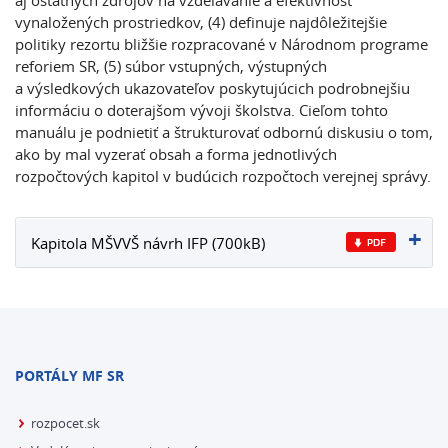
aj ostatných zdrojov na vzdelávanie a efektívnosť
vynaložených prostriedkov, (4) definuje najdôležitejšie
politiky rezortu bližšie rozpracované v Národnom programe
reforiem SR, (5) súbor vstupných, výstupných
a výsledkových ukazovateľov poskytujúcich podrobnejšiu
informáciu o doterajšom vývoji školstva. Cieľom tohto
manuálu je podnietiť a štrukturovať odbornú diskusiu o tom,
ako by mal vyzerať obsah a forma jednotlivých
rozpočtových kapitol v budúcich rozpočtoch verejnej správy.
Kapitola MŠVVŠ návrh IFP (700kB)
PORTÁLY MF SR
rozpocet.sk