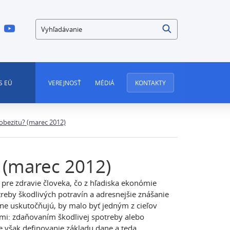
Vyhľadávanie
S EÚ
VEREJNOSŤ
MÉDIÁ
KONTAKTY
obezitu? (marec 2012)
 (marec 2012)
pre zdravie človeka, čo z hľadiska ekonómie
treby škodlivých potravín a adresnejšie znášanie
rne uskutočňujú, by malo byť jedným z cieľov
bmi: zdaňovaním škodlivej spotreby alebo
e však definovanie základu dane a teda