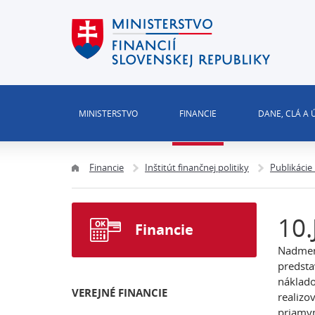
MINISTERSTVO
FINANCIE
DANE, CLÁ A
Financie
Inštitút finančnej politiky
Publikácie
10.
Financie
Nadmern
predsta
náklado
VEREJNÉ FINANCIE
realizo
priamym