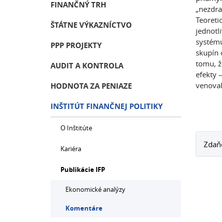
FINANČNÝ TRH
„nezdra
Teoreti
ŠTÁTNE VÝKAZNÍCTVO
jednotl
systému
PPP PROJEKTY
skupín 
tomu, ž
AUDIT A KONTROLA
efekty 
venoval
HODNOTA ZA PENIAZE
INŠTITÚT FINANČNEJ POLITIKY
O Inštitúte
Zdaňo
Kariéra
Publikácie IFP
Ekonomické analýzy
Komentáre