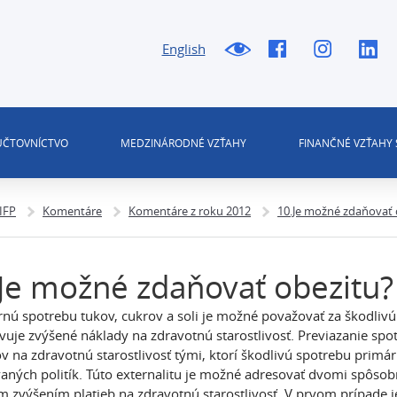
English
 ÚČTOVNÍCTVO
MEDZINÁRODNÉ VZŤAHY
FINANČNÉ VZŤAHY 
 IFP
Komentáre
Komentáre z roku 2012
10.Je možné zdaňovať 
Je možné zdaňovať obezitu?
ú spotrebu tukov, cukrov a soli je možné považovať za škodlivú 
vuje zvýšené náklady na zdravotnú starostlivosť. Previazanie spo
v na zdravotnú starostlivosť tými, ktorí škodlivú spotrebu primá
vaných politík. Túto externalitu je možné adresovať dvomi spôso
 zvýšením platieb na zdravotnú starostlivosť. V prvom prípade j