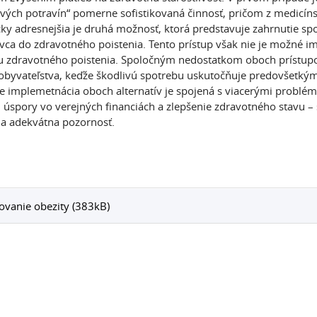
vých potravín“ pomerne sofistikovaná činnosť, pričom z medicíns
cky adresnejšia je druhá možnosť, ktorá predstavuje zahrnutie 
ivca do zdravotného poistenia. Tento prístup však nie je možné i
 zdravotného poistenia. Spoločným nedostatkom oboch prístupov je r
obyvateľstva, keďže škodlivú spotrebu uskutočňuje predovšetkým
e implemetnácia oboch alternatív je spojená s viacerými problém
– úspory vo verejných financiách a zlepšenie zdravotného stavu 
a adekvátna pozornosť.
vanie obezity (383kB)