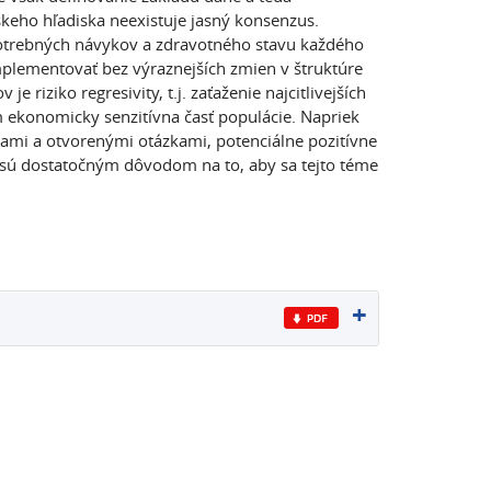
keho hľadiska neexistuje jasný konsenzus.
spotrebných návykov a zdravotného stavu každého
mplementovať bez výraznejších zmien v štruktúre
iziko regresivity, t.j. zaťaženie najcitlivejších
 ekonomicky senzitívna časť populácie. Napriek
ami a otvorenými otázkami, potenciálne pozitívne
– sú dostatočným dôvodom na to, aby sa tejto téme