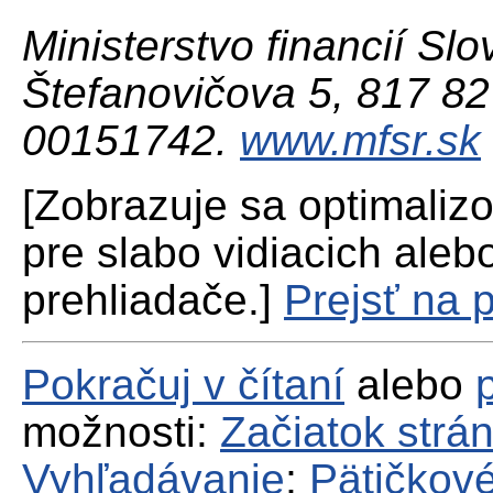
Ministerstvo financií Slo
Štefanovičova 5, 817 82 
00151742.
www.mfsr.sk
[Zobrazuje sa optimaliz
pre slabo vidiacich aleb
prehliadače.]
Prejsť na 
Pokračuj v čítaní
alebo
možnosti:
Začiatok strá
Vyhľadávanie
;
Pätičkové