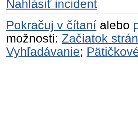
Nahlásiť incident
Pokračuj v čítaní
alebo
možnosti:
Začiatok strá
Vyhľadávanie
;
Pätičkové