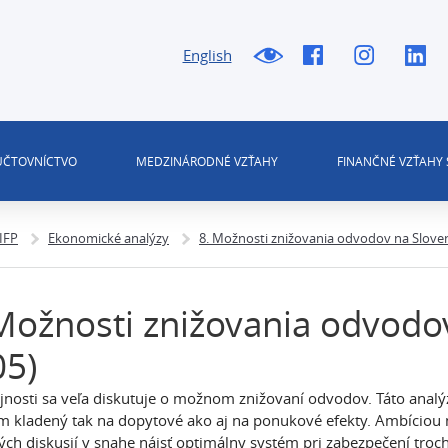
English
 ÚČTOVNÍCTVO
MEDZINÁRODNÉ VZŤAHY
FINANČNÉ VZŤAHY 
 IFP
Ekonomické analýzy
8. Možnosti znižovania odvodov na Sloven
Možnosti znižovania odvodov
05)
jnosti sa veľa diskutuje o možnom znižovaní odvodov. Táto analý
om kladený tak na dopytové ako aj na ponukové efekty. Ambíciou
ch diskusií v snahe nájsť optimálny systém pri zabezpečení troch