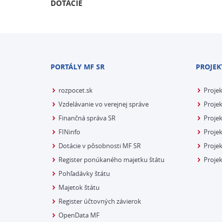
DOTÁCIE
PORTÁLY MF SR
PROJEK
rozpocet.sk
Proje
Vzdelávanie vo verejnej správe
Projek
Finančná správa SR
Projek
FINinfo
Projek
Dotácie v pôsobnosti MF SR
Proje
Register ponúkaného majetku štátu
Projek
Pohľadávky štátu
Majetok štátu
Register účtovných závierok
OpenData MF