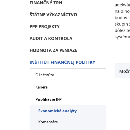
FINANČNÝ TRH
adekvátn
na dlho
ŠTÁTNE VÝKAZNÍCTVO
bodov s
skupín z
PPP PROJEKTY
dôležit
systémo
AUDIT A KONTROLA
HODNOTA ZA PENIAZE
INŠTITÚT FINANČNEJ POLITIKY
Možno
O Inštitúte
Kariéra
Publikácie IFP
Ekonomické analýzy
Komentáre