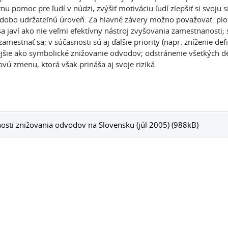
u pomoc pre ľudí v núdzi, zvýšiť motiváciu ľudí zlepšiť si svoju si
dobo udržateľnú úroveň. Za hlavné závery možno považovať: plo
a javí ako nie veľmi efektívny nástroj zvyšovania zamestnanosti;
amestnať sa; v súčasnosti sú aj ďalšie priority (napr. zníženie def
ejšie ako symbolické znižovanie odvodov; odstránenie všetkých d
vú zmenu, ktorá však prináša aj svoje riziká.
sti znižovania odvodov na Slovensku (júl 2005) (988kB)