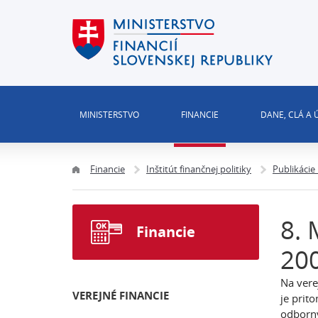
MINISTERSTVO
FINANCIE
DANE, CLÁ A
Financie
Inštitút finančnej politiky
Publikácie
8. 
Financie
20
Na vere
VEREJNÉ FINANCIE
je prit
odborný