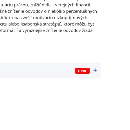
tuáciu prácou, znížiť deficit verejných financií
šné zníženie odvodov o niekoľko percentuálnych
 skôr treba zvýšiť motiváciu nízkopríjmových
icitu alebo lisabonská stratégia), ktoré môžu byť
eformácií a výraznejšie zníženie odvodov žiada