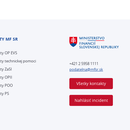
TY MF SR
kty OP EVS
ty technickej pomoci
+421 2 5958 1111
ty ZaSI
podatelna@mfsr.sk
ty OPII
Všetky kontakty
kty POO
ty PS
Nahlásiť incident