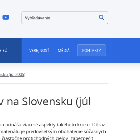
Vyhľadávanie
S EÚ
VEREJNOSŤ
MÉDIÁ
KONTAKTY
sku (júl 2005)
 na Slovensku (júl
za prináša viaceré aspekty takéhoto kroku. Dôraz
 materiálu je predovšetkým obohatenie súčasných
 čiastočne protichodných cieľov: zabezpečiť