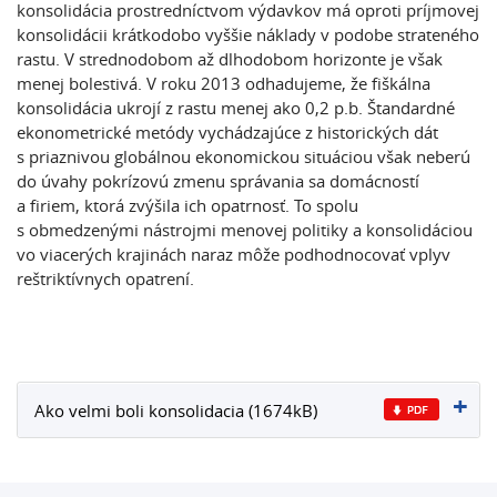
konsolidácia prostredníctvom výdavkov má oproti príjmovej
konsolidácii krátkodobo vyššie náklady v podobe strateného
rastu. V strednodobom až dlhodobom horizonte je však
menej bolestivá. V roku 2013 odhadujeme, že fiškálna
konsolidácia ukrojí z rastu menej ako 0,2 p.b. Štandardné
ekonometrické metódy vychádzajúce z historických dát
s priaznivou globálnou ekonomickou situáciou však neberú
do úvahy pokrízovú zmenu správania sa domácností
a firiem, ktorá zvýšila ich opatrnosť. To spolu
s obmedzenými nástrojmi menovej politiky a konsolidáciou
vo viacerých krajinách naraz môže podhodnocovať vplyv
reštriktívnych opatrení.
Ako velmi boli konsolidacia (1674kB)