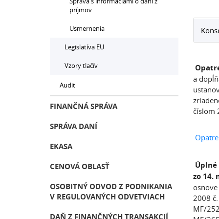
Správa s informáciami o dani z
príjmov
Usmernenia
Konso
Legislatíva EU
Vzory tlačív
Opatre
a dopĺň
Audit
ustanov
zriaden
FINANČNÁ SPRÁVA
číslom 
SPRÁVA DANÍ
Opatre
EKASA
Úplné 
CENOVÁ OBLASŤ
zo 14.
OSOBITNÝ ODVOD Z PODNIKANIA
osnove 
V REGULOVANÝCH ODVETVIACH
2008 č.
MF/2523
DAŇ Z FINANČNÝCH TRANSAKCIÍ