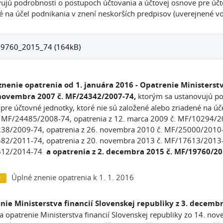
ujú podrobnosti o postupoch účtovania a účtovej osnove pre účto
é na účel podnikania v znení neskorších predpisov (uverejnené 
9760_2015_74 (164kB)
znenie opatrenia od 1. januára 2016 - Opatrenie Ministerstv
 novembra 2007 č. MF/24342/2007-74,
ktorým sa ustanovujú po
pre účtovné jednotky, ktoré nie sú založené alebo zriadené na úč
 MF/24485/2008-74, opatrenia z 12. marca 2009 č. MF/10294/20
8/2009-74, opatrenia z 26. novembra 2010 č. MF/25000/2010-7
2/2011-74, opatrenia z 20. novembra 2013 č. MF/17613/2013-7
612/2014-74
a opatrenia z 2. decembra 2015 č. MF/19760/20
Úplné znenie opatrenia k 1. 1. 2016
nie Ministerstva financií Slovenskej republiky z 3. decemb
a opatrenie Ministerstva financií Slovenskej republiky zo 14. 