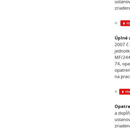
ustanov
zriaden
Úplné 
2007 č.
jednotk
MF/2448
74, opa
opatren
na prac
Opatre
a dopĺň
ustanov
zriaden