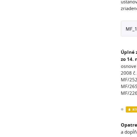
ustanov
zriaden
MF_1
Úplné 
zo 14.
osnove 
2008 č.
MF/2523
MF/2658
MF/22
Opatre
a dopĺň