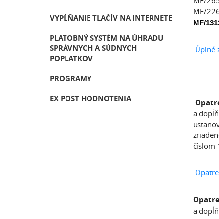
MF/2658
MF/226
VYPĹŇANIE TLAČÍV NA INTERNETE
MF/1313
PLATOBNÝ SYSTÉM NA ÚHRADU
SPRÁVNYCH A SÚDNYCH
Úplné 
POPLATKOV
PROGRAMY
EX POST HODNOTENIA
Opatre
a dopĺň
ustanov
zriaden
číslom 
Opatre
Opatre
a dopĺň