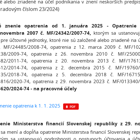
é alebo zriadené na účel podnikania v znení neskorších predp
radovým číslom 23/2024)
é znenie opatrenia od 1. januára 2025 - Opatrenie Mi
 novembra 2007 č. MF/24342/2007-74,
ktorým sa ustanovuj
pre účtovné jednotky, ktoré nie sú založené alebo zriadené na 
. MF/24485/2008-74, opatrenia z 12. marca 2009 č. MF/102
38/2009-74, opatrenia z 26. novembra 2010 č. MF/25000
82/2011-74, opatrenia z 20. novembra 2013 č. MF/17613
12/2014-74, opatrenia z 2. decembra 2015 č. MF/19760/
35/2018-74, opatrenia z 5. decembra 2018 č. MF/16715
816/2020-74, opatrenia z 29. novembra 2023 č. MF/013340
620/2024-74
- na pracovné účely
nenie opatrenia k 1. 1. 2025
enie Ministerstva financií Slovenskej republiky z 29.
sa mení a dopĺňa opatrenie Ministerstva financií Slovenskej r
orým sa ustanovujú podrobnosti o postupoch účtovania a účto