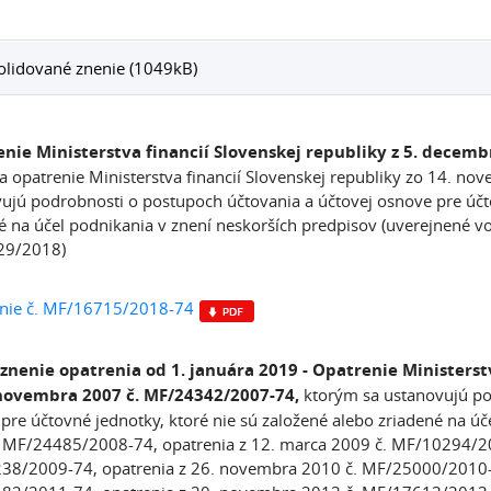
lidované znenie (1049kB)
nie Ministerstva financií Slovenskej republiky z 5. decem
a opatrenie Ministerstva financií Slovenskej republiky zo 14. 
ujú podrobnosti o postupoch účtovania a účtovej osnove pre účto
é na účel podnikania v znení neskorších predpisov (uverejnené
29/2018)
nie č. MF/16715/2018-74
znenie opatrenia od 1. januára 2019 - Opatrenie Ministerst
 novembra 2007 č. MF/24342/2007-74,
ktorým sa ustanovujú po
pre účtovné jednotky, ktoré nie sú založené alebo zriadené na úč
 MF/24485/2008-74, opatrenia z 12. marca 2009 č. MF/10294/20
8/2009-74, opatrenia z 26. novembra 2010 č. MF/25000/2010-7