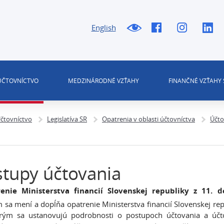
English
 ÚČTOVNÍCTVO
MEDZINÁRODNÉ VZŤAHY
FINANČNÉ VZŤAHY 
čtovníctvo
Legislatíva SR
Opatrenia v oblasti účtovníctva
Účto
tupy účtovania
enie Ministerstva financií Slovenskej republiky z 11. 
m sa mení a dopĺňa opatrenie Ministerstva financií Slovenskej 
orým sa ustanovujú podrobnosti o postupoch účtovania a účto