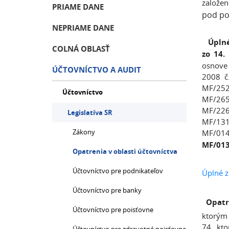
založen
PRIAME DANE
pod po
NEPRIAME DANE
Úpln
COLNÁ OBLASŤ
zo 14.
osnove 
ÚČTOVNÍCTVO A AUDIT
2008 č
MF/252
Účtovníctvo
MF/265
MF/226
Legislatíva SR
MF/131
Zákony
MF/014
MF/013
Opatrenia v oblasti účtovníctva
Účtovníctvo pre podnikateľov
Úplné z
Účtovníctvo pre banky
Opatr
Účtovníctvo pre poisťovne
ktorým 
74, kt