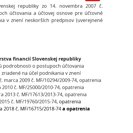
venskej republiky zo 14. novembra 2007 č.
och účtovania a účtovej osnove pre účtovné
nia v znení neskorších predpisov (uverejnené
stva financií Slovenskej republiky
ú podrobnosti o postupoch účtovania
 zriadené na účel podnikania v znení
2. marca 2009 č. MF/10294/2009-74, opatrenia
a 2010 č. MF/25000/2010-74, opatrenia
ra 2013 č. MF/17613/2013-74, opatrenia
2015 č. MF/19760/2015-74,
opatrenia
ra 2018 č. MF/16715/2018-74
a opatrenia