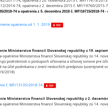
2/2011-74, opatrenia z 20. novembra 2013 č. MF/17613/2013-7
12/2014-74,
opatrenia z 2. decembra 2015 č. MF/19760/2015-7
-
5/2018-74 a opatrenia z 5. decembra 2018 č. MF/16715/2018-74
znenie opatrenia od 1. 1. 2019
nie Ministerstva financií Slovenskej republiky z 19. sept
a opatrenie Ministerstva financií Slovenskej republiky zo 14. 
ujú podrobnosti o postupoch účtovania a účtovej osnove pre účto
é na účel podnikania v znení neskorších predpisov (uverejnené
19/2018)
nie č. MF/13135/2018-74
nie Ministerstva financií Slovenskej republiky z 2. decemb
a opatrenie Ministerstva financií Slovenskej republiky zo 14. 