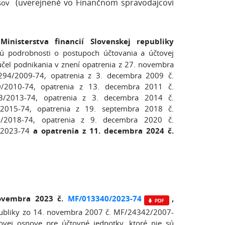
(uverejnené vo Finančnom spravodajcovi
isov
nisterstva financií Slovenskej republiky
ú podrobnosti o postupoch účtovania a účtovej
účel podnikania v znení opatrenia z 27. novembra
94/2009-74, opatrenia z 3. decembra 2009 č.
/2010-74, opatrenia z 13. decembra 2011 č.
/2013-74, opatrenia z 3. decembra 2014 č.
2015-74, opatrenia z 19. septembra 2018 č.
/2018-74, opatrenia z 9. decembra 2020 č.
/2023-74
a opatrenia z 11. decembra 2024 č.
 novembra 2023 č.
MF/013340/2023-74
,
epubliky zo 14. novembra 2007 č. MF/24342/2007-
vej osnove pre účtovné jednotky, ktoré nie sú