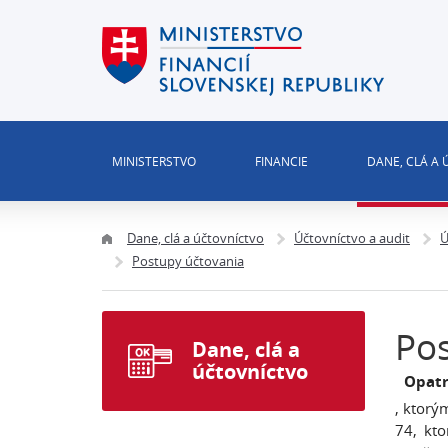
MINISTERSTVO
FINANCIE
DANE, CLÁ A
Dane, clá a účtovníctvo
Účtovníctvo a audit
Ú
Postupy účtovania
Pos
Dane, clá a
účtovníctvo
Opatr
, ktorý
74, kt