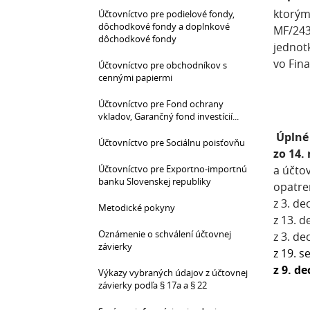
ktorým
Účtovníctvo pre podielové fondy,
dôchodkové fondy a doplnkové
MF/243
dôchodkové fondy
jednot
vo Fin
Účtovníctvo pre obchodníkov s
cennými papiermi
Účtovníctvo pre Fond ochrany
vkladov, Garančný fond investícií...
Úplné 
Účtovníctvo pre Sociálnu poisťovňu
zo 14.
Účtovníctvo pre Exportno-importnú
a účtov
banku Slovenskej republiky
opatre
z 3. d
Metodické pokyny
z 13. 
Oznámenie o schválení účtovnej
z 3. d
závierky
z 19. 
z 9. d
Výkazy vybraných údajov z účtovnej
závierky podľa § 17a a § 22