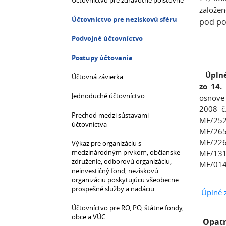
Účtovníctvo pre zdravotné poisťovne
založen
Účtovníctvo pre neziskovú sféru
pod po
Podvojné účtovníctvo
Postupy účtovania
Úpln
Účtovná závierka
zo 14.
Jednoduché účtovníctvo
osnove 
2008 č
Prechod medzi sústavami
MF/252
účtovníctva
MF/265
MF/226
Výkaz pre organizáciu s
medzinárodným prvkom, občianske
MF/131
združenie, odborovú organizáciu,
MF/014
neinvestičný fond, neziskovú
organizáciu poskytujúcu všeobecne
prospešné služby a nadáciu
Úplné 
Účtovníctvo pre RO, PO, štátne fondy,
obce a VÚC
Opatr