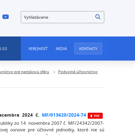
Vyhľadávanie
S EÚ
VEREJNOSŤ
MÉDIÁ
KONTAKTY
vníctvo pre neziskovú sféru
Podvojné účtovníctvo
decembra 2024 č.
MF/013620/2024-74
republiky zo 14. novembra 2007 č. MF/24342/2007-
vej osnove pre účtovné jednotky, ktoré nie sú