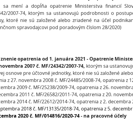
 sa mení a dopĺňa opatrenie Ministerstva financií Slo
42/2007-74, ktorým sa ustanovujú podrobnosti o postup
ky, ktoré nie sú založené alebo zriadené na účel podnika
ančnom spravodajcovi pod poradovým číslom 28/2020)
znenie opatrenia od 1. januára 2021 - Opatrenie Minister
 novembra 2007 č. MF/24342/2007-74,
ktorým sa ustanovuj
ej osnove pre účtovné jednotky, ktoré nie sú založené alebo
nia z 27. novembra 2008 č. MF/24485/2008-74, opatrenia z 1
ecembra 2009 č. MF/25238/2009-74, opatrenia z 26. novembr
decembra 2011 č. MF/26582/2011-74, opatrenia z 20. novemb
ecembra 2014 č. MF/22612/2014-74,
opatrenia z 2. decembra 
septembra 2018 č. MF/13135/2018-74,
opatrenia z 5. decemb
ecembra 2020 č. MF/014816/2020-74
- na pracovné účely